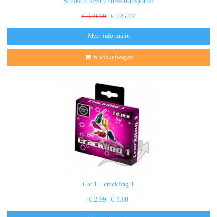
Schleich 42619 horse transporter
€ 149,99
€ 125,07
Meer informatie
In winkelwagen
Cat.1 - crackling 1
€ 2,99
€ 1,08