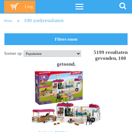
Leeg
100 zoekresultaten
Home
Filters tonen
5199
resultaten
Sorteer op:
gevonden
,
100
getoond
.