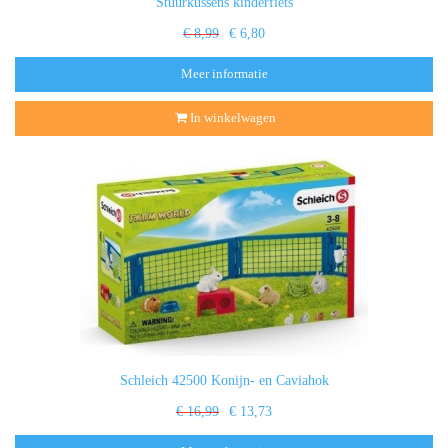
Stuurkussens kinderfiets
€ 8,99
€ 6,80
Meer informatie
In winkelwagen
Schleich 42500 Konijn- en Caviahok
€ 16,99
€ 13,73