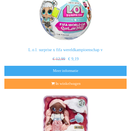
L.o.l. surprise x fifa wereldkampioenschap v
€ 12,99
€ 9,19
Meer informatie
In winkelwagen