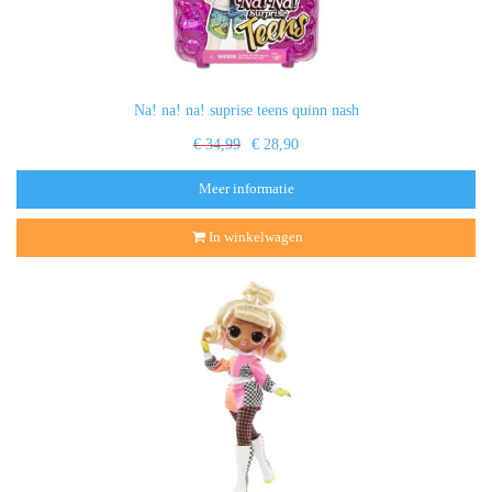
Na! na! na! suprise teens quinn nash
€ 34,99
€ 28,90
Meer informatie
In winkelwagen