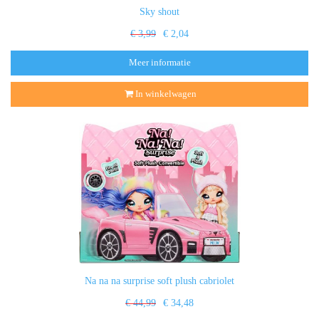
Sky shout
€ 3,99
€ 2,04
Meer informatie
In winkelwagen
Na na na surprise soft plush cabriolet
€ 44,99
€ 34,48