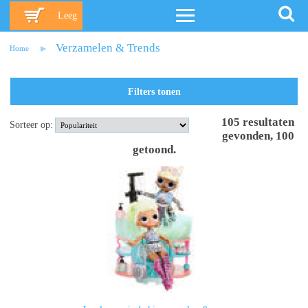
Leeg
Verzamelen & Trends
Home
Filters tonen
105
resultaten
Sorteer op:
gevonden
,
100
getoond
.