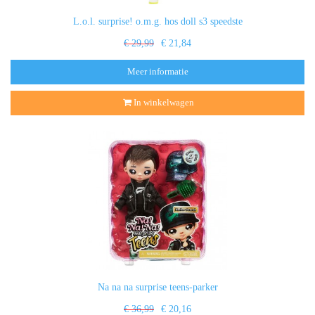
L.o.l. surprise! o.m.g. hos doll s3 speedste
€ 29,99
€ 21,84
Meer informatie
In winkelwagen
Na na na surprise teens-parker
€ 36,99
€ 20,16