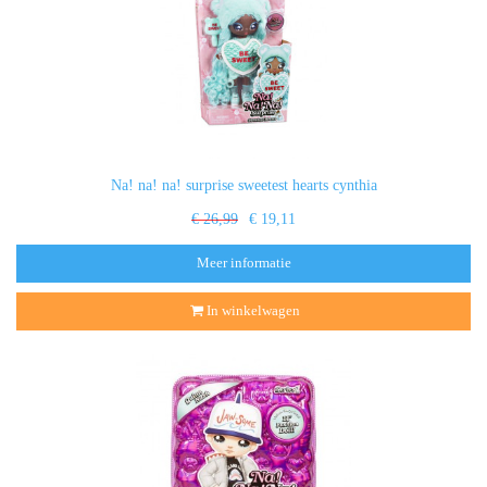
Na! na! na! surprise sweetest hearts cynthia
€ 26,99
€ 19,11
Meer informatie
In winkelwagen