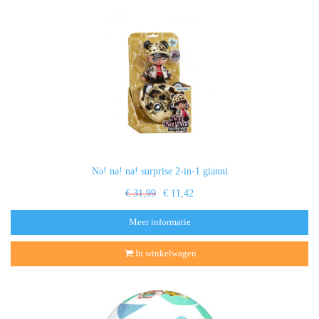
Na! na! na! surprise 2-in-1 gianni
€ 31,99
€ 11,42
Meer informatie
In winkelwagen