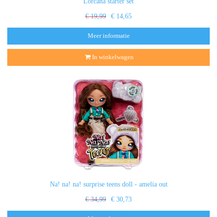
Lorcana starter set
€ 19,99
€ 14,65
Meer informatie
In winkelwagen
Na! na! na! surprise teens doll - amelia out
€ 34,99
€ 30,73