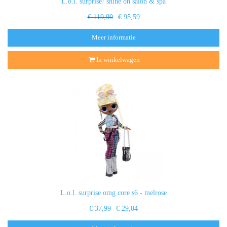
L.o.l. surprise! shine on salon & spa
€ 119,99
€ 95,59
Meer informatie
In winkelwagen
L.o.l. surprise omg core s6 - melrose
€ 37,99
€ 29,04