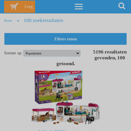
Leeg
100 zoekresultaten
Home
Filters tonen
5196
resultaten
Sorteer op:
gevonden
,
100
getoond
.