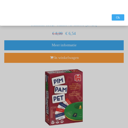
Ok
Schleich 13927 Hannover merrie (zwart)
€ 8,99
€ 6,54
Meer informatie
In winkelwagen