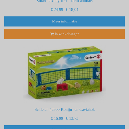
Smartmax my first - farm animals
€ 24,99
€ 18,04
Meer informatie
In winkelwagen
Schleich 42500 Konijn- en Caviahok
€ 16,99
€ 13,73