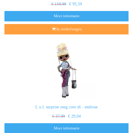
€ 119,99
€ 95,59
Meer informatie
In winkelwagen
L.o.l. surprise omg core s6 - melrose
€ 37,99
€ 29,04
Meer informatie