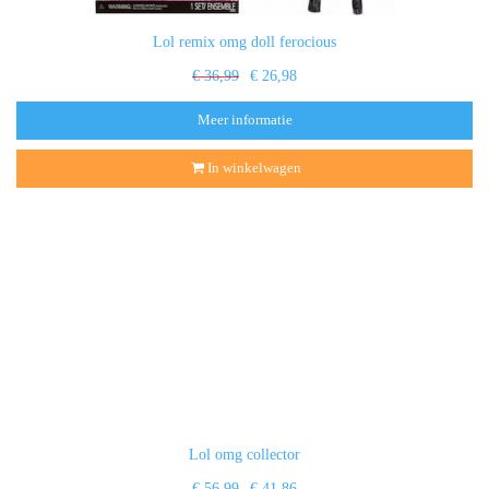
Lol remix omg doll ferocious
€ 36,99
€ 26,98
Meer informatie
In winkelwagen
Lol omg collector
€ 56,99
€ 41,86