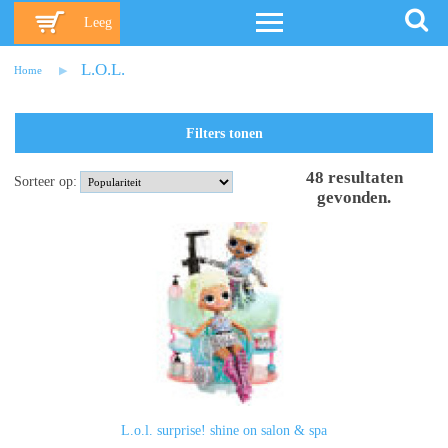
Leeg
L.O.L.
Home
Filters tonen
48
resultaten
Sorteer op:
gevonden
.
L.o.l. surprise! shine on salon & spa