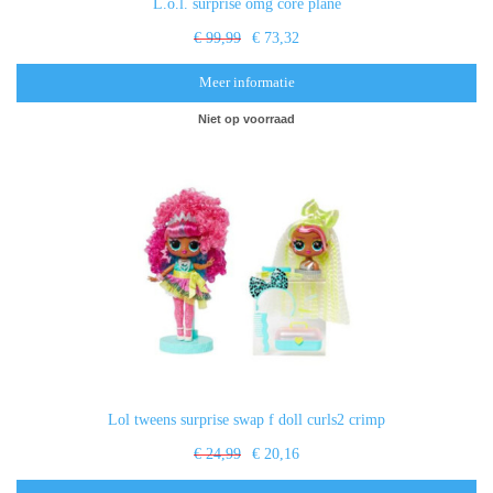
L.o.l. surprise omg core plane
€ 99,99
€ 73,32
Meer informatie
Niet op voorraad
Lol tweens surprise swap f doll curls2 crimp
€ 24,99
€ 20,16