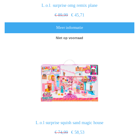
L.o.l. surprise omg remix plane
€ 89,99
€ 45,71
Meer informatie
Niet op voorraad
L.o.l surprise squish sand magic house
€ 74,99
€ 58,53