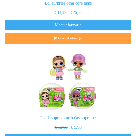
Lol surprise omg core jams
€ 34,99
€ 25,74
Meer informatie
In winkelwagen
L.o.l. suprise earth day supreme
€ 13,99
€ 9,98