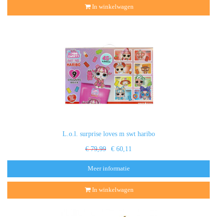
In winkelwagen
L.o.l. surprise loves m swt haribo
€ 79,99
€ 60,11
Meer informatie
In winkelwagen