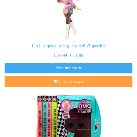
L.o.l. surprise! o.m.g. hos doll s3 speedste
€ 29,99
€ 21,84
Meer informatie
In winkelwagen