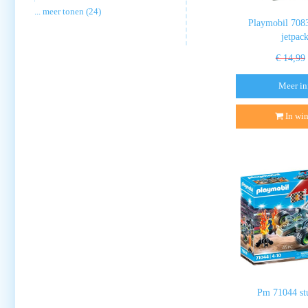
... meer tonen (24)
Playmobil 7083
jetpac
€ 14,99
Meer in
In wi
Pm 71044 st