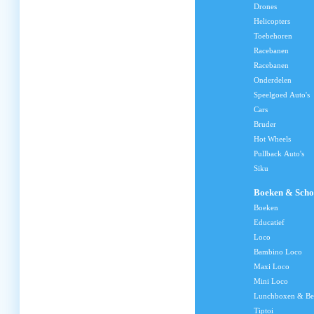
Drones
Helicopters
Toebehoren
Racebanen
Racebanen
Onderdelen
Speelgoed Auto's
Cars
Bruder
Hot Wheels
Pullback Auto's
Siku
Boeken & Scho
Boeken
Educatief
Loco
Bambino Loco
Maxi Loco
Mini Loco
Lunchboxen & Be
Tiptoi