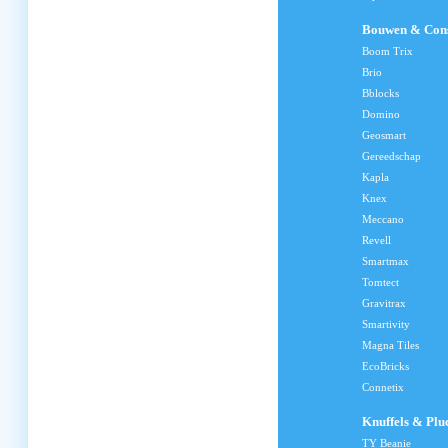
Bouwen & Cons
Boom Trix
Brio
Bblocks
Domino
Geosmart
Gereedschap
Kapla
Knex
Meccano
Revell
Smartmax
Tomtect
Gravitrax
Smartivity
Magna Tiles
EcoBricks
Connetix
Knuffels & Plu
TY Beanie