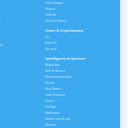
Justice league
Peanuts
Wild life
s
World of history
Sience & Experimenten
4m
Sience X
ns
Spy gear
Speelfiguren en Speelsets
Brightlingz
Bob de Bouwer
Brandweerman Sam
Bumba
Bush Baby's
Crate Creatures
Frozen
Fur Real
Hatchimals
Helden van de stad
Minions