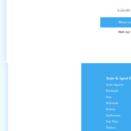
€ 25,99
Meer in
Niet op
Actie & Speel 
Actie figuren
Beyblade
Itop
Robofish
Robots
Spiderman
Star Wars
Stikbot