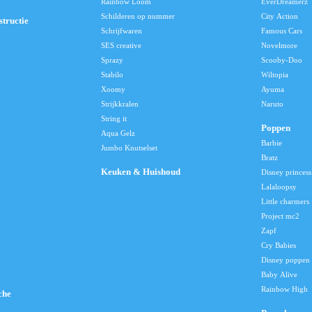
Rainbow Loom
EverDreamerz
Schilderen op nummer
City Action
tructie
Schrijfwaren
Famous Cars
SES creative
Novelmore
Sprazy
Scooby-Doo
Stabilo
Wiltopia
Xoomy
Ayuma
Strijkkralen
Naruto
String it
Poppen
Aqua Gelz
Barbie
Jumbo Knutselset
Bratz
Keuken & Huishoud
Disney princess
Lalaloopsy
Little charmers
Project mc2
Zapf
Cry Babies
Disney poppen
Baby Alive
Rainbow High
che