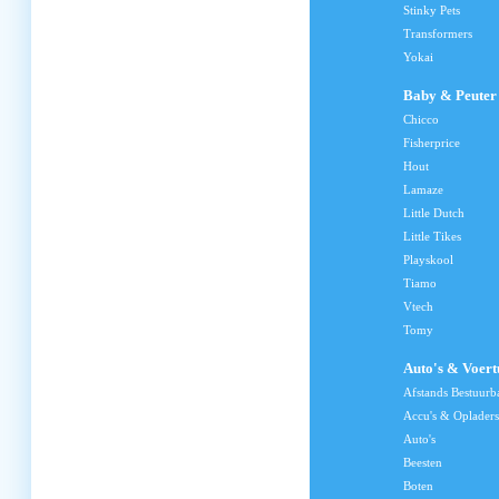
Stinky Pets
Transformers
Yokai
Baby & Peuter
Chicco
Fisherprice
Hout
Lamaze
Little Dutch
Little Tikes
Playskool
Tiamo
Vtech
Tomy
Auto's & Voert
Afstands Bestuurb
Accu's & Opladers
Auto's
Beesten
Boten