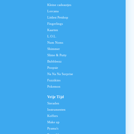
Kleine cadeautjes
Lorcana
Littlest Petshop
Fingerlings
Kaarten
L.O.L.
Num Noms
Shimmer
Slime & Putty
Bubbleezz
Poopsie
Na Na Na Surprise
Fuzzikins
Pokemon
Vrije Tijd
Sieraden
Instrumenten
Koffers
Make up
Pyama's