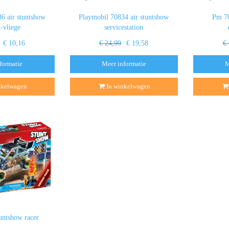
6 air stuntshow
Playmobil 70834 air stuntshow
Pm 70
k-vliege
servicestation
€ 10,16
€ 24,99
€ 19,58
€
formatie
Meer informatie
M
nkelwagen
In winkelwagen
untshow racer