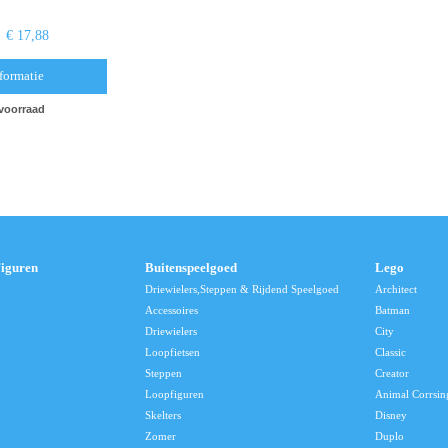
€ 17,88
formatie
 voorraad
Figuren
Buitenspeelgoed
Lego
Driewielers,Steppen & Rijdend Speelgoed
Architect
Accessoires
Batman
Driewielers
City
Loopfietsen
Classic
Steppen
Creator
Loopfiguren
Animal Corrsin
Skelters
Disney
Zomer
Duplo