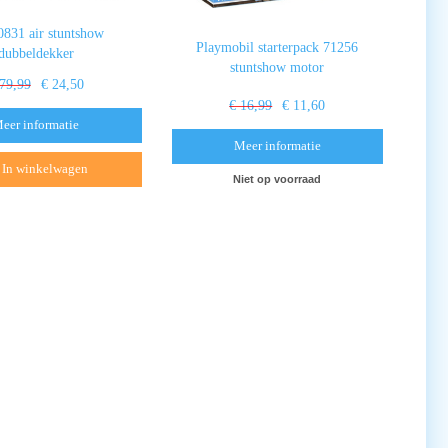
831 air stuntshow
Playmobil starterpack 71256
dubbeldekker
stuntshow motor
 79,99
€ 24,50
€ 16,99
€ 11,60
eer informatie
Meer informatie
In winkelwagen
Niet op voorraad