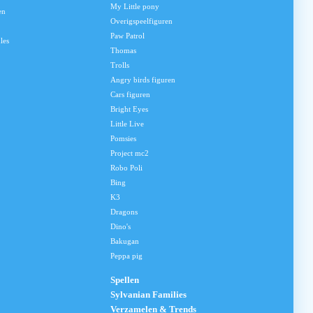
My Little pony
en
Overigspeelfiguren
Paw Patrol
les
Thomas
Trolls
Angry birds figuren
Cars figuren
Bright Eyes
Little Live
Pomsies
Project mc2
Robo Poli
Bing
K3
Dragons
Dino's
Bakugan
Peppa pig
Spellen
Sylvanian Families
Verzamelen & Trends