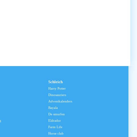
Schleich
Harry Potter
Dinosauriers
Adventkalenders
Bayala
De smurfen
g
Eldrador
Farm Life
Horse club