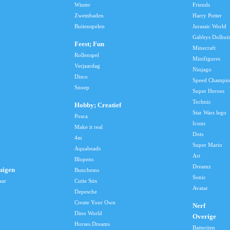
Winter
Friends
Zwembaden
Harry Potter
Buitenspelen
Jurassic World
Gabbys Dolhui
Feest; Fun
Minecraft
Rollenspel
Minifigures
Verjaardag
Ninjago
Disco
Speed Champio
Snoep
Super Heroes
Technic
Hobby; Creatief
Star Wars lego
Posca
Icons
Make it real
Dots
4m
Super Mario
Aquabeads
Art
Blopens
Dreamz
uigen
Bunchems
Sonic
aar
Cutie Stix
Avatar
Depesche
Create Your Own
Nerf
Dino World
Overige
Horses Dreams
Batterijen