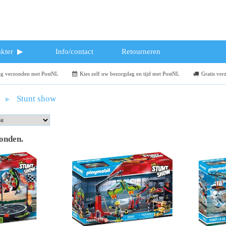
kter
Info/contact
Retourneren
dag verzonden met PostNL
Kies zelf uw bezorgdag en tijd met PostNL
Gratis ver
Stunt show
vonden
.