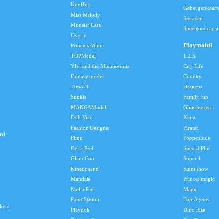
Knuffels
Geheugenkaart
Miss Melody
Sieraden
Monster Cars
Speelgoedcapsu
Overig
Playmobil
Princess Mimi
TOPModel
1.2.3.
Ylvi and the Minimoomis
City Life
Fantasy model
Country
J1mo71
Dragons
Snukis
Family fun
MANGAModel
Ghostbusters
Doh Vinci
Kerst
Fashion Designer
Piraten
ol
Fimo
Poppenhuis
Gel a Peel
Special Plus
Glam Goo
Super 4
Kinetic sand
Stunt show
Mandala
Princes magic
Nail a Peel
Magic
Paint Station
Top Agents
kers
Playdoh
Dino Rise