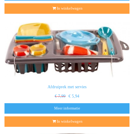
In winkelwagen
Afdruiprek met servies
€ 7,99
€ 5,94
Meer informatie
In winkelwagen