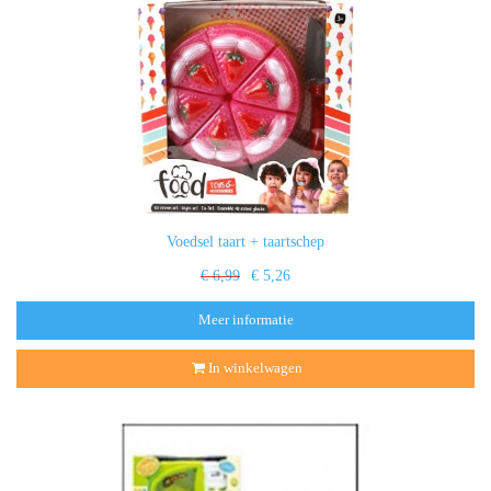
Voedsel taart + taartschep
€ 6,99
€ 5,26
Meer informatie
In winkelwagen