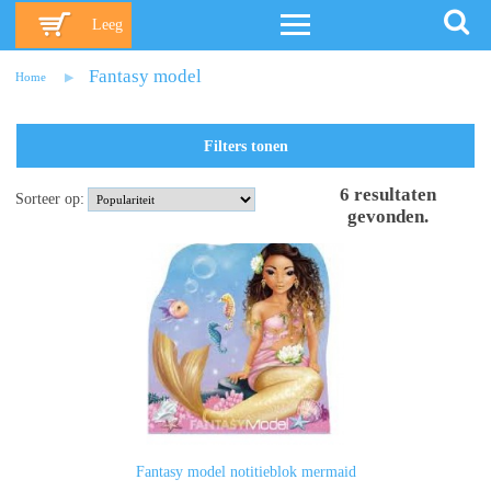
Leeg
Fantasy model
Home
Filters tonen
6
resultaten
Sorteer op:
gevonden
.
Fantasy model notitieblok mermaid