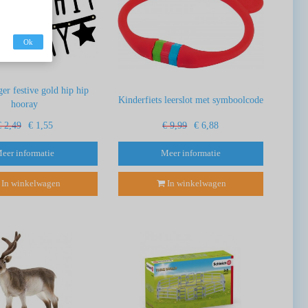
Ok
ger festive gold hip hip
Kinderfiets leerslot met symboolcode
hooray
€ 2,49
€ 1,55
€ 9,99
€ 6,88
eer informatie
Meer informatie
In winkelwagen
In winkelwagen