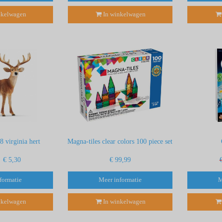
nkelwagen
In winkelwagen
8 virginia hert
Magna-tiles clear colors 100 piece set
€ 5,30
€ 99,99
formatie
Meer informatie
M
nkelwagen
In winkelwagen