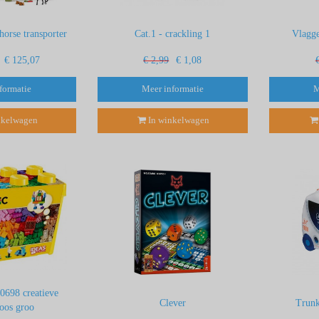
horse transporter
Cat.1 - crackling 1
Vlagge
€ 125,07
€ 2,99
€ 1,08
formatie
Meer informatie
M
nkelwagen
In winkelwagen
10698 creatieve
Clever
Trunk
oos groo