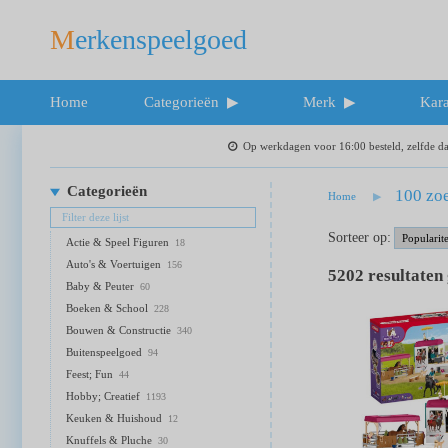
Merkenspeelgoed
Home
Categorieën
Merk
Kara
Op werkdagen voor 16:00 besteld, zelfde 
Categorieën
100 zoe
Home
Sorteer op:
Actie & Speel Figuren
18
Auto's & Voertuigen
156
5202
resultaten
Baby & Peuter
60
Boeken & School
228
Bouwen & Constructie
340
Buitenspeelgoed
94
Feest; Fun
44
Hobby; Creatief
1193
Keuken & Huishoud
12
Knuffels & Pluche
30