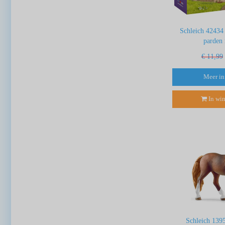
Schleich 42434
parden
€ 11,99
Meer in
In wi
Schleich 139