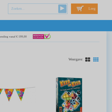
Leeg
zending vanaf € 199,00
Weergave: