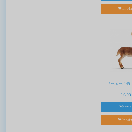
In wi
Schleich 1481
€ 6,99
Meer in
In wi