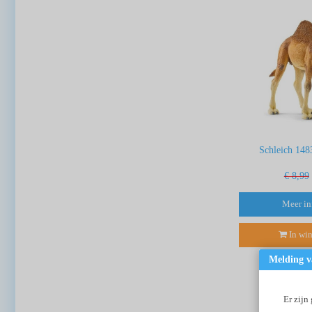
Schleich 148
€ 8,99
Meer in
In wi
Melding v
Er zijn