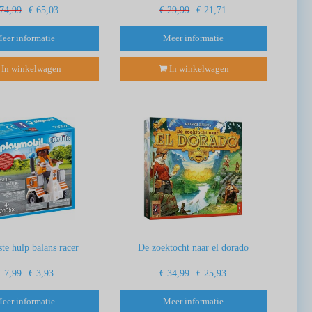
 74,99
€ 65,03
€ 29,99
€ 21,71
eer informatie
Meer informatie
In winkelwagen
In winkelwagen
te hulp balans racer
De zoektocht naar el dorado
€ 7,99
€ 3,93
€ 34,99
€ 25,93
eer informatie
Meer informatie