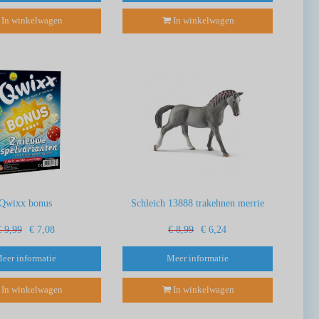
In winkelwagen
In winkelwagen
Qwixx bonus
Schleich 13888 trakehnen merrie
€ 9,99
€ 7,08
€ 8,99
€ 6,24
eer informatie
Meer informatie
In winkelwagen
In winkelwagen