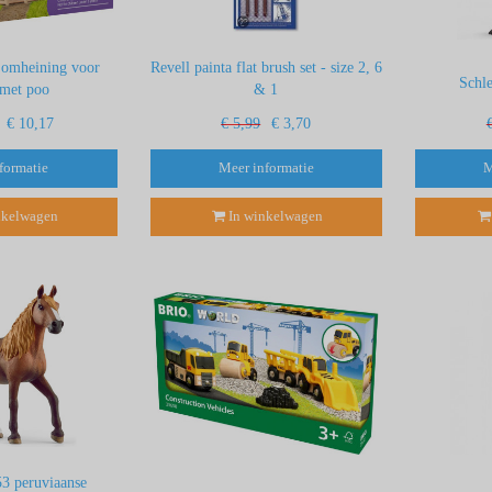
 omheining voor
Revell painta flat brush set - size 2, 6
Schl
 met poo
& 1
€ 10,17
€ 5,99
€ 3,70
formatie
Meer informatie
M
nkelwagen
In winkelwagen
53 peruviaanse