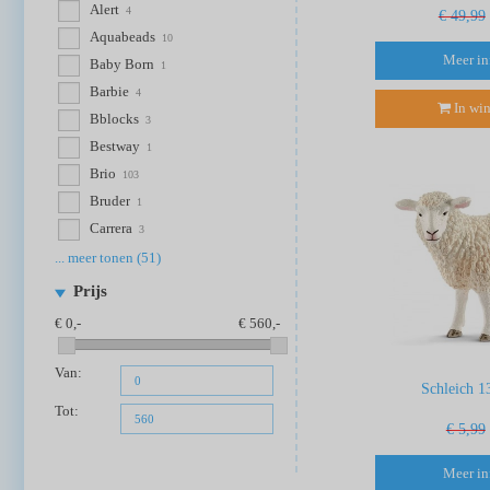
Alert
4
€ 49,99
Aquabeads
10
Meer in
Baby Born
1
Barbie
4
In wi
Bblocks
3
Bestway
1
Brio
103
Bruder
1
Carrera
3
... meer tonen (51)
Prijs
0
560
Van:
Schleich 1
Tot:
€ 5,99
Meer in