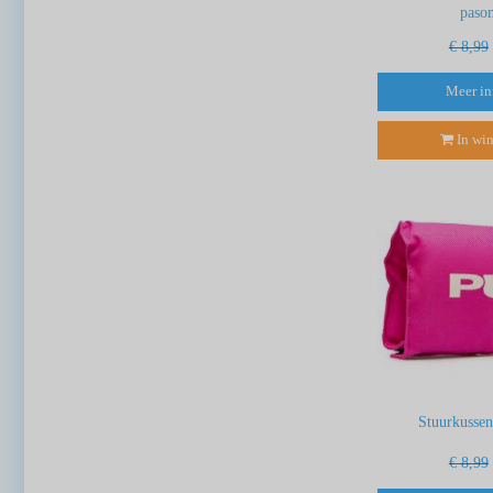
paso
€ 8,99
Meer in
In wi
Stuurkussen
€ 8,99