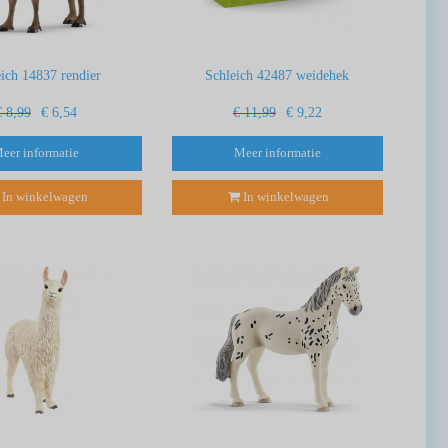
eich 14837 rendier
Schleich 42487 weidehek
€ 8,99
€ 6,54
€ 11,99
€ 9,22
eer informatie
Meer informatie
In winkelwagen
In winkelwagen