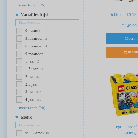
... meer tonen (25)
Vanaf leeftijd
Schleich 42619 
€ 149,99
0 maanden
1
Meer in
3 maanden
2
6 maanden
4
In wi
9 maanden
1 jaar
17
1,5 jaar
13
2 jaar
32
2,5 jaar
3 jaar
377
4 jaar
151
... meer tonen (20)
Merk
Lego classic 
opbergd
999 Games
186