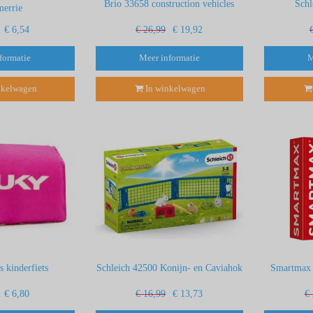
Brio 33658 construction vehicles
Sch
merrie
€ 6,54
€ 26,99
€ 19,92
formatie
Meer informatie
M
nkelwagen
In winkelwagen
s kinderfiets
Schleich 42500 Konijn- en Caviahok
Smartmax m
€ 6,80
€ 16,99
€ 13,73
€