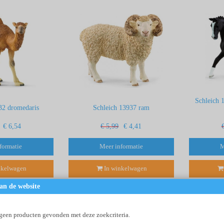
Schleich 
32 dromedaris
Schleich 13937 ram
€ 6,54
€ 5,99
€ 4,41
formatie
Meer informatie
M
nkelwagen
In winkelwagen
an de website
 geen producten gevonden met deze zoekcriteria.