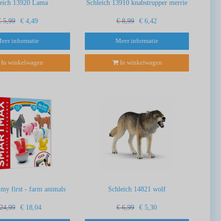
leich 13920 Lama
Schleich 13910 knabstrupper merrie
€ 5,99
€ 4,49
€ 8,99
€ 6,42
eer informatie
Meer informatie
In winkelwagen
In winkelwagen
y first - farm animals
Schleich 14821 wolf
 24,99
€ 18,04
€ 6,99
€ 5,30