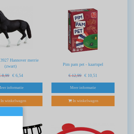
13927 Hannover merrie
Pim pam pet - kaartspel
(zwart)
€ 8,99
€ 6,54
€ 12,99
€ 10,51
eer informatie
Meer informatie
In winkelwagen
In winkelwagen