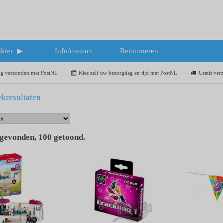
kter
Info/contact
Retourneren
dag verzonden met PostNL
Kies zelf uw bezorgdag en tijd met PostNL
Gratis ver
kresultaten
 gevonden
,
100
getoond
.