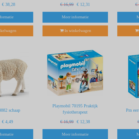
€ 38,28
€ 16,99
€ 12,31
€
formatie
Meer informatie
M
nkelwagen
In winkelwagen
Playmobil 70195 Praktijk
3882 schaap
Pm eers
fysiotherapeut
€ 4,49
€ 16,99
€ 12,38
formatie
Meer informatie
M