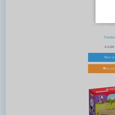
Fietsbe
€ 5,99
Meer in
In wi