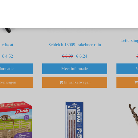
Letterslin
l cdt/cat
Schleich 13909 trakehner ruin
€ 4,52
€ 8,99
€ 6,24
formatie
Meer informatie
M
nkelwagen
In winkelwagen