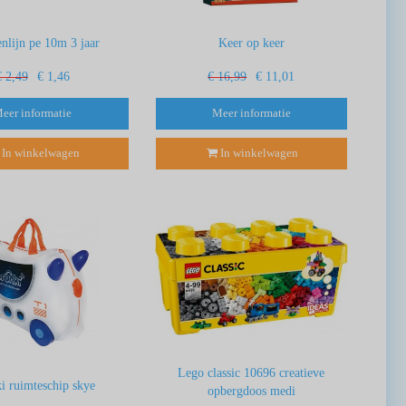
nlijn pe 10m 3 jaar
Keer op keer
€ 2,49
€ 1,46
€ 16,99
€ 11,01
eer informatie
Meer informatie
In winkelwagen
In winkelwagen
Lego classic 10696 creatieve
i ruimteschip skye
opbergdoos medi