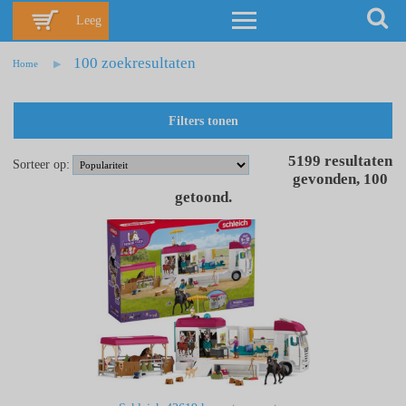
Leeg
100 zoekresultaten
Home
Filters tonen
5199
resultaten
Sorteer op:
gevonden
,
100
getoond
.