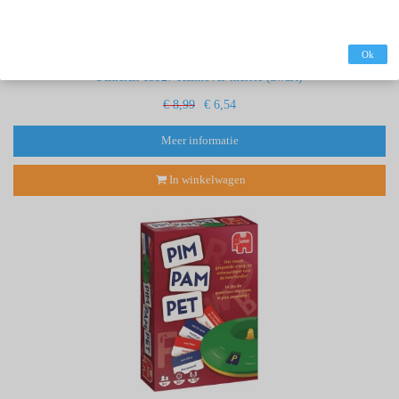
Ok
Schleich 13927 Hannover merrie (zwart)
€ 8,99
€ 6,54
Meer informatie
In winkelwagen