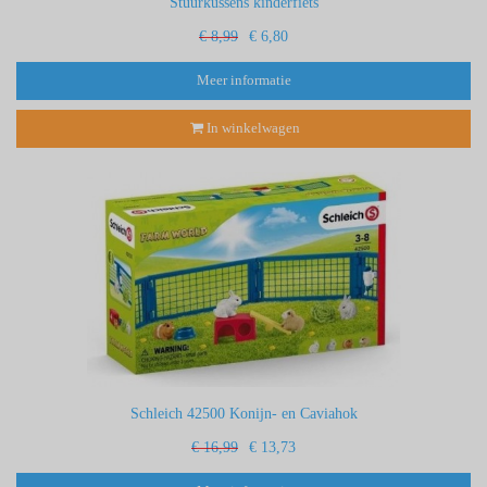
Stuurkussens kinderfiets
€ 8,99
€ 6,80
Meer informatie
In winkelwagen
Schleich 42500 Konijn- en Caviahok
€ 16,99
€ 13,73