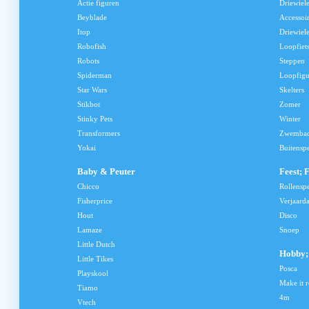
Actie figuren
Driewiel
Beyblade
Accessoi
Itop
Driewiele
Robofish
Loopfiet
Robots
Steppen
Spiderman
Loopfig
Star Wars
Skelters
Stikbot
Zomer
Stinky Pets
Winter
Transformers
Zwemba
Yokai
Buitensp
Baby & Peuter
Feest; 
Chicco
Rollensp
Fisherprice
Verjaard
Hout
Disco
Lamaze
Snoep
Little Dutch
Hobby; 
Little Tikes
Posca
Playskool
Make it r
Tiamo
4m
Vtech