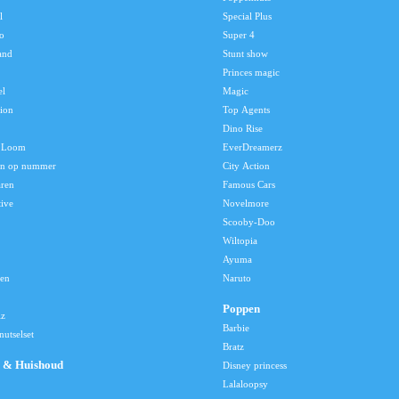
l
Special Plus
o
Super 4
and
Stunt show
Princes magic
el
Magic
tion
Top Agents
Dino Rise
 Loom
EverDreamerz
en op nummer
City Action
aren
Famous Cars
tive
Novelmore
Scooby-Doo
Wiltopia
Ayuma
len
Naruto
Poppen
lz
Barbie
utselset
Bratz
 & Huishoud
Disney princess
Lalaloopsy