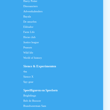
Harry Potter
Dinosauriers
Adventkalenders
Bayala
De smurfen
Eldrador
Farm Life
Horse club
Justice league
Peanuts
Wild life
World of history
Sience & Experimenten
4m
Sience X
Spy gear
Speelfiguren en Speelsets
Brightlingz
Bob de Bouwer
Brandweerman Sam