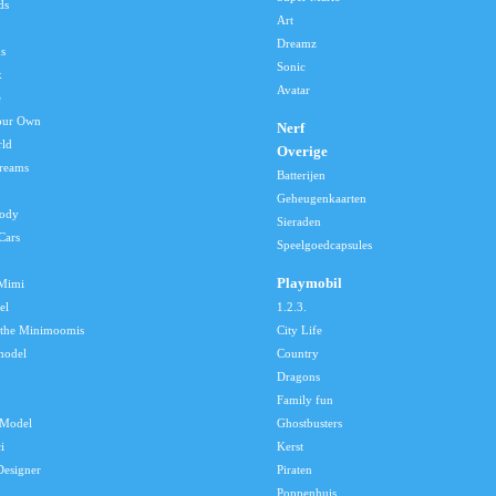
ds
Art
Dreamz
s
Sonic
x
Avatar
e
our Own
Nerf
rld
Overige
reams
Batterijen
Geheugenkaarten
lody
Sieraden
Cars
Speelgoedcapsules
Playmobil
 Mimi
el
1.2.3.
 the Minimoomis
City Life
model
Country
Dragons
Family fun
Model
Ghostbusters
i
Kerst
Designer
Piraten
Poppenhuis