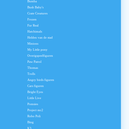
Bumba
Bush Baby's
Crate Creatures
Frozen
Fur Real
Hatchimals
Helden van de stad
Minions
My Little pony
Overigspeelfiguren
Paw Patrol
Thomas
Trolls
Angry birds figuren
Cars figuren
Bright Eyes
Little Live
Pomsies
Project mc2
Robo Poli
Bing
K3