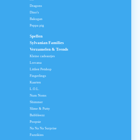
Dragons
Dino's
Bakugan
Peppa pig
Spellen
Sylvanian Families
Verzamelen & Trends
Kleine cadeautjes
Lorcana
Littlest Petshop
Fingerlings
Kaarten
L.O.L.
Num Noms
Shimmer
Slime & Putty
Bubbleezz
Poopsie
Na Na Na Surprise
Fuzzikins