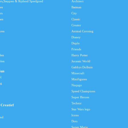
ers,Steppen & Rijdend Speelgoed
Architect
res
Batman
rs
City
sen
Classic
Creator
uren
Animal Corrsing
Disney
Duplo
Friends
den
Harry Potter
elen
Jurassic World
Gabbys Dolhuis
Fun
Minecraft
el
Minifigures
ag
Ninjago
Speed Champions
Super Heroes
Technic
Creatief
Star Wars lego
Icons
eal
Dots
Super Mario