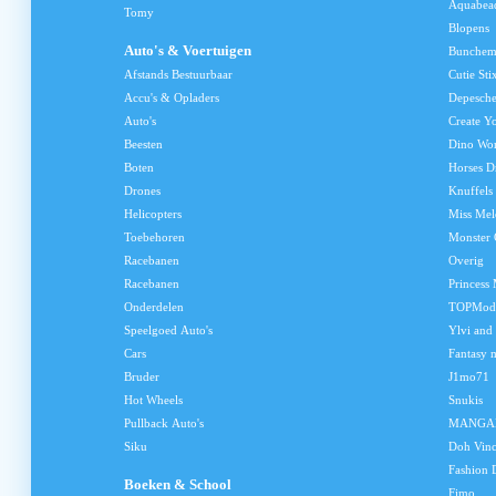
Aquabea
Tomy
Blopens
Auto's & Voertuigen
Bunchem
Afstands Bestuurbaar
Cutie Sti
Accu's & Opladers
Depesch
Auto's
Create Y
Beesten
Dino Wo
Boten
Horses D
Drones
Knuffels
Helicopters
Miss Me
Toebehoren
Monster 
Racebanen
Overig
Racebanen
Princess
Onderdelen
TOPMod
Speelgoed Auto's
Ylvi and
Cars
Fantasy 
Bruder
J1mo71
Hot Wheels
Snukis
Pullback Auto's
MANGA
Siku
Doh Vinc
Fashion 
Boeken & School
Fimo