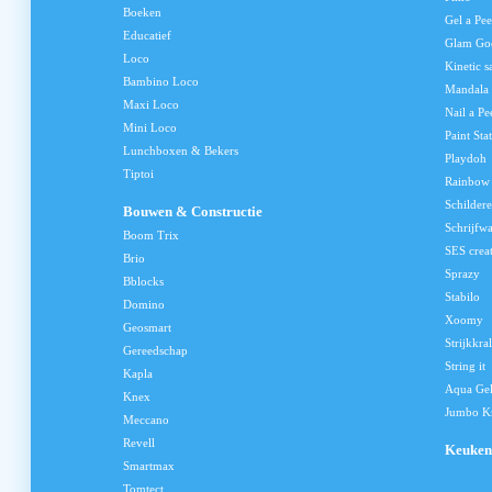
Boeken
Gel a Pee
Educatief
Glam Go
Loco
Kinetic s
Bambino Loco
Mandala
Maxi Loco
Nail a Pe
Mini Loco
Paint Sta
Lunchboxen & Bekers
Playdoh
Tiptoi
Rainbow
Schilder
Bouwen & Constructie
Schrijfw
Boom Trix
SES crea
Brio
Sprazy
Bblocks
Stabilo
Domino
Xoomy
Geosmart
Strijkkra
Gereedschap
String it
Kapla
Aqua Ge
Knex
Jumbo Kn
Meccano
Revell
Keuken
Smartmax
Tomtect