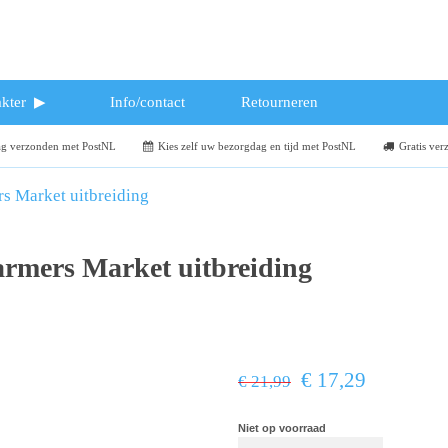
kter
Info/contact
Retourneren
dag verzonden met PostNL
Kies zelf uw bezorgdag en tijd met PostNL
Gratis ver
s Market uitbreiding
armers Market uitbreiding
€ 17,29
€ 21,99
Niet op voorraad