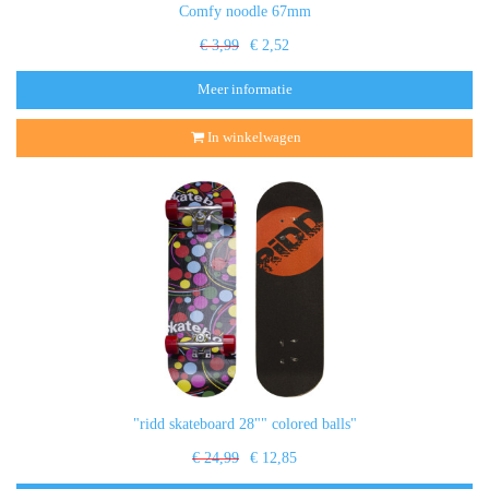
Comfy noodle 67mm
€ 3,99
€ 2,52
Meer informatie
In winkelwagen
"ridd skateboard 28"" colored balls"
€ 24,99
€ 12,85