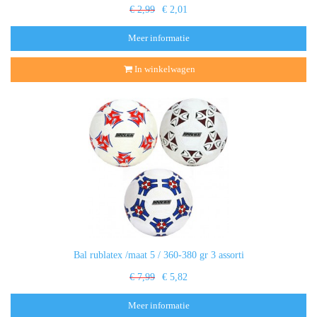
€ 2,99
€ 2,01
Meer informatie
In winkelwagen
Bal rublatex /maat 5 / 360-380 gr 3 assorti
€ 7,99
€ 5,82
Meer informatie