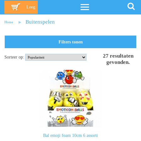
Leeg
Buitenspelen
Home
Filters tonen
27
resultaten
Sorteer op:
gevonden
.
Bal emoji foam 10cm 6 assorti