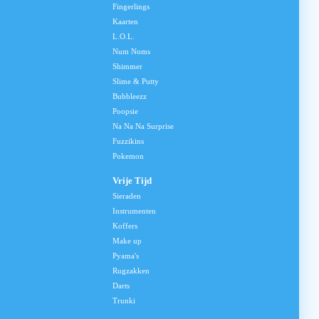
Fingerlings
Kaarten
L.O.L.
Num Noms
Shimmer
Slime & Putty
Bubbleezz
Poopsie
Na Na Na Surprise
Fuzzikins
Pokemon
Vrije Tijd
Sieraden
Instrumenten
Koffers
Make up
Pyama's
Rugzakken
Darts
Trunki