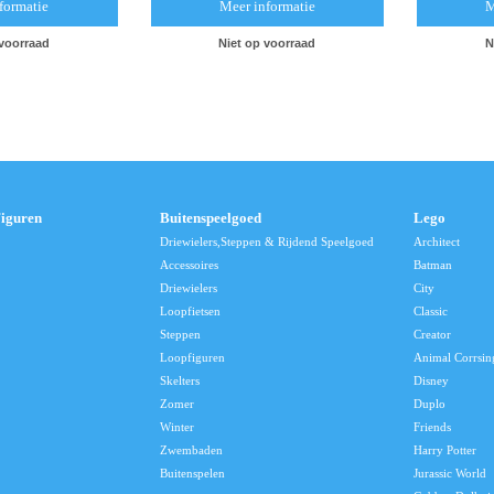
formatie
Meer informatie
M
 voorraad
Niet op voorraad
N
Figuren
Buitenspeelgoed
Lego
Driewielers,Steppen & Rijdend Speelgoed
Architect
Accessoires
Batman
Driewielers
City
Loopfietsen
Classic
Steppen
Creator
Loopfiguren
Animal Corrsin
Skelters
Disney
Zomer
Duplo
Winter
Friends
Zwembaden
Harry Potter
Buitenspelen
Jurassic World