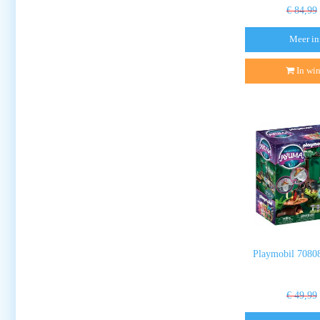
€ 84,99
Meer in
In wi
Playmobil 70808
€ 49,99