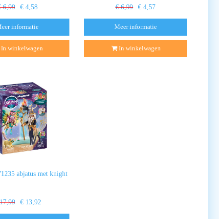
€ 6,99
€ 4,58
€ 6,99
€ 4,57
eer informatie
Meer informatie
In winkelwagen
In winkelwagen
1235 abjatus met knight
 17,99
€ 13,92