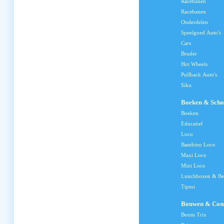
Racebanen
Racebanen
Onderdelen
Speelgoed Auto's
Cars
Bruder
Hot Wheels
Pullback Auto's
Siku
Boeken & Scho
Boeken
Educatief
Loco
Bambino Loco
Maxi Loco
Mini Loco
Lunchboxen & Be
Tiptoi
Bouwen & Cons
Boom Trix