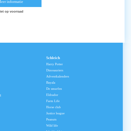
eer informatie
iet op voorraad
Schleich
Harry Potter
Dinosauriers
Adventkalenders
Bayala
De smurfen
g
Eldrador
Farm Life
Horse club
Justice league
Peanuts
Wild life