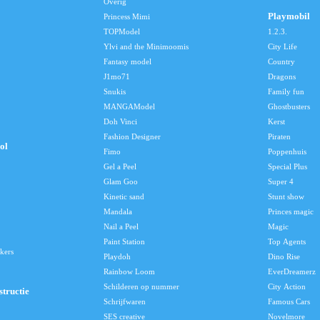
Overig
Playmobil
Princess Mimi
TOPModel
1.2.3.
Ylvi and the Minimoomis
City Life
Fantasy model
Country
J1mo71
Dragons
Snukis
Family fun
MANGAModel
Ghostbusters
Doh Vinci
Kerst
Fashion Designer
Piraten
ol
Fimo
Poppenhuis
Gel a Peel
Special Plus
Glam Goo
Super 4
Kinetic sand
Stunt show
Mandala
Princes magic
Nail a Peel
Magic
Paint Station
Top Agents
kers
Playdoh
Dino Rise
Rainbow Loom
EverDreamerz
Schilderen op nummer
City Action
tructie
Schrijfwaren
Famous Cars
SES creative
Novelmore