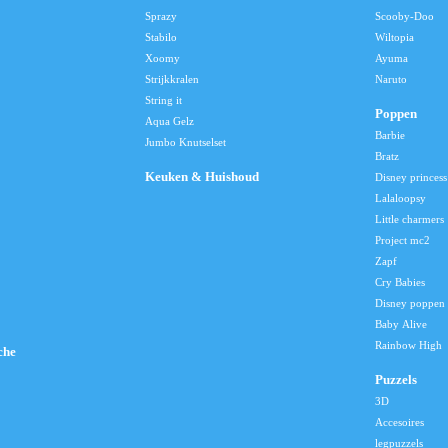
Sprazy
Scooby-Doo
Stabilo
Wiltopia
Xoomy
Ayuma
Strijkkralen
Naruto
String it
Poppen
Aqua Gelz
Barbie
Jumbo Knutselset
Bratz
Keuken & Huishoud
Disney princess
Lalaloopsy
Little charmers
Project mc2
Zapf
Cry Babies
Disney poppen
Baby Alive
Rainbow High
che
Puzzels
3D
Accesoires
legpuzzels