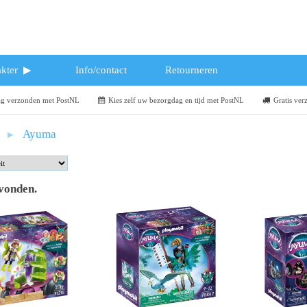
kter
Info/contact
Retourneren
dag verzonden met PostNL
Kies zelf uw bezorgdag en tijd met PostNL
Gratis ver
Ayuma
evonden
.