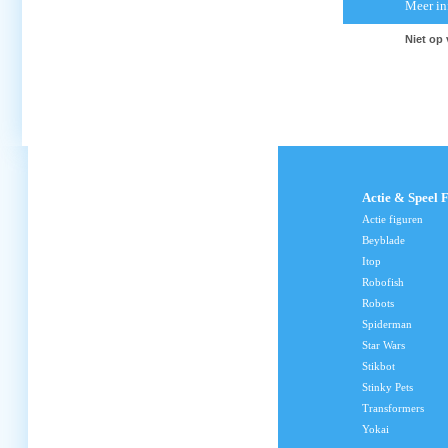
Meer in
Niet op
Actie & Speel 
Actie figuren
Beyblade
Itop
Robofish
Robots
Spiderman
Star Wars
Stikbot
Stinky Pets
Transformers
Yokai