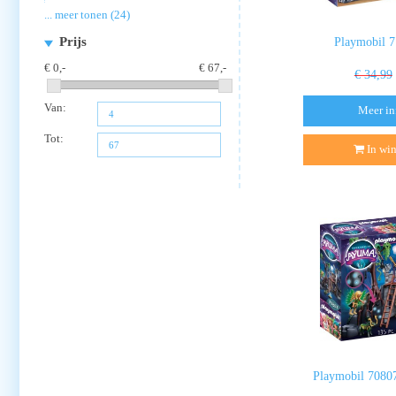
... meer tonen (24)
Prijs
Playmobil 7
0
67
€ 34,99
Van:
Meer in
Tot:
In wi
Playmobil 70807 