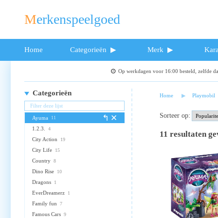
Merkenspeelgoed
Home
Categorieën
Merk
Kara
Op werkdagen voor 16:00 besteld, zelfde 
Categorieën
Home
Playmobil
Sorteer op:
Ayuma
11
1.2.3.
4
11
resultaten g
City Action
19
City Life
15
Country
8
Dino Rise
10
Dragons
1
EverDreamerz
1
Family fun
7
Famous Cars
9