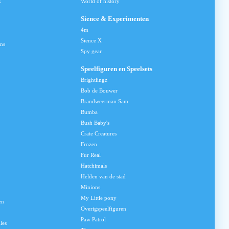
s
World of history
Sience & Experimenten
4m
Sience X
ns
Spy gear
Speelfiguren en Speelsets
Brightlingz
Bob de Bouwer
Brandweerman Sam
Bumba
Bush Baby's
Crate Creatures
Frozen
Fur Real
Hatchimals
Helden van de stad
Minions
My Little pony
en
Overigspeelfiguren
Paw Patrol
les