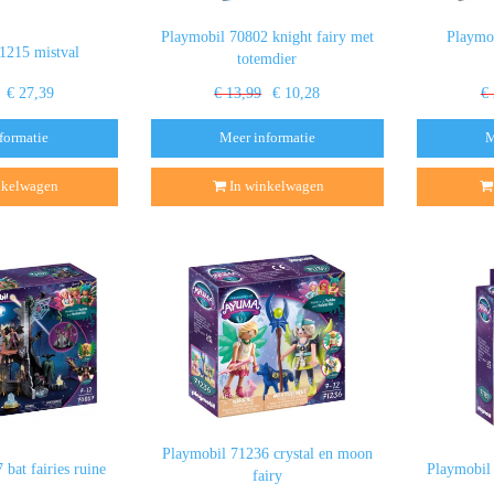
Playmobil 70802 knight fairy met
Playmob
1215 mistval
totemdier
€ 27,39
€ 13,99
€ 10,28
€
formatie
Meer informatie
M
nkelwagen
In winkelwagen
Playmobil 71236 crystal en moon
bat fairies ruine
Playmobil 
fairy