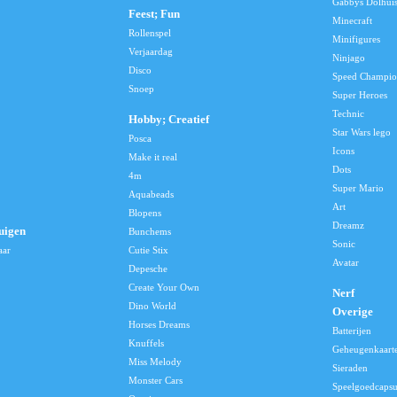
Gabbys Dolhui
Feest; Fun
Minecraft
Rollenspel
Minifigures
Verjaardag
Ninjago
Disco
Speed Champio
Snoep
Super Heroes
Technic
Hobby; Creatief
Star Wars lego
Posca
Icons
Make it real
Dots
4m
Super Mario
Aquabeads
Art
Blopens
Dreamz
uigen
Bunchems
Sonic
aar
Cutie Stix
Avatar
Depesche
Create Your Own
Nerf
Dino World
Overige
Horses Dreams
Batterijen
Knuffels
Geheugenkaart
Miss Melody
Sieraden
Monster Cars
Speelgoedcapsu