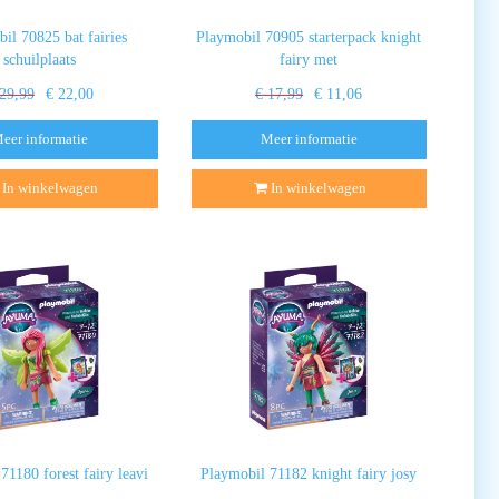
il 70825 bat fairies
Playmobil 70905 starterpack knight
schuilplaats
fairy met
 29,99
€ 22,00
€ 17,99
€ 11,06
eer informatie
Meer informatie
In winkelwagen
In winkelwagen
71180 forest fairy leavi
Playmobil 71182 knight fairy josy