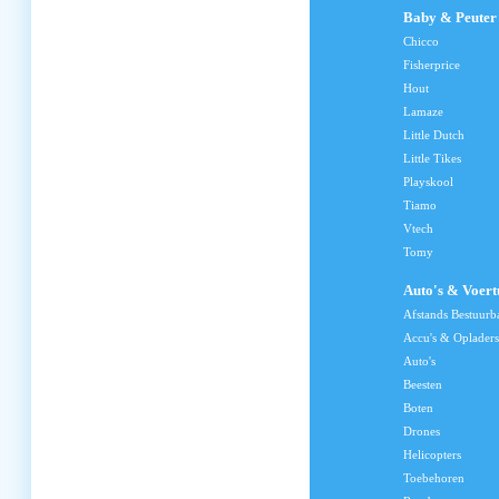
Baby & Peuter
Chicco
Fisherprice
Hout
Lamaze
Little Dutch
Little Tikes
Playskool
Tiamo
Vtech
Tomy
Auto's & Voert
Afstands Bestuurb
Accu's & Opladers
Auto's
Beesten
Boten
Drones
Helicopters
Toebehoren