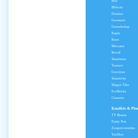
Brio
Bblocks
Domino
Geosmart
Gereedschap
Kapla
Knex
Meccano
Revell
Smartmax
Tomtect
Gravitrax
Smartivity
Magna Tiles
EcoBricks
Connetix
Knuffels & Plu
TY Beanie
Feisty Pets
Zorgenvriendjes
YooHoo