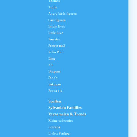
Thomas
Trolls
Angry birds figuren
Cars figuren
Bright Eyes
Little Live
Pomsies
Project mc2
Robo Poli
Bing
K3
Dragons
Dino's
Bakugan
Peppa pig
Spellen
Sylvanian Families
Verzamelen & Trends
Kleine cadeautjes
Lorcana
Littlest Petshop