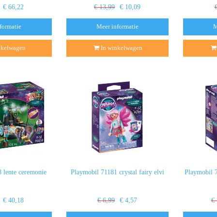
€ 66,22
€ 13,99
€ 10,09
formatie
Meer informatie
M
nkelwagen
In winkelwagen
 lente ceremonie
Playmobil 71181 crystal fairy elvi
Playmobil 7
€ 40,18
€ 6,99
€ 4,57
€