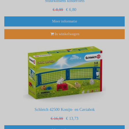
Stuurkussens kinderfiets
€ 8,99
€ 6,80
Meer informatie
In winkelwagen
Schleich 42500 Konijn- en Caviahok
€ 16,99
€ 13,73