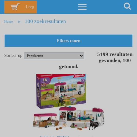
Leeg
100 zoekresultaten
Home
Filters tonen
5199
resultaten
Sorteer op:
gevonden
,
100
getoond
.