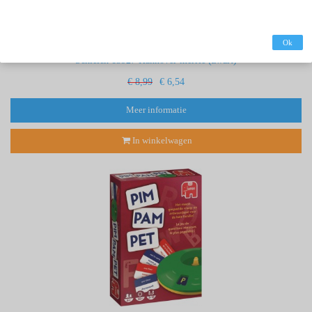
Ok
Schleich 13927 Hannover merrie (zwart)
€ 8,99
€ 6,54
Meer informatie
In winkelwagen