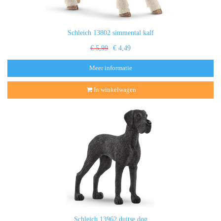
Schleich 13802 simmental kalf
€ 5,99
€ 4,49
Meer informatie
In winkelwagen
Schleich 13962 duitse dog