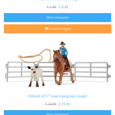
€ 5,99
€ 4,49
Meer informatie
In winkelwagen
Schleich 42577 team roping met cowgirl
€ 24,99
€ 19,94
Meer informatie