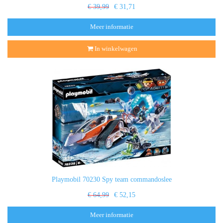
€ 39,99
€ 31,71
Meer informatie
In winkelwagen
Playmobil 70230 Spy team commandoslee
€ 64,99
€ 52,15
Meer informatie