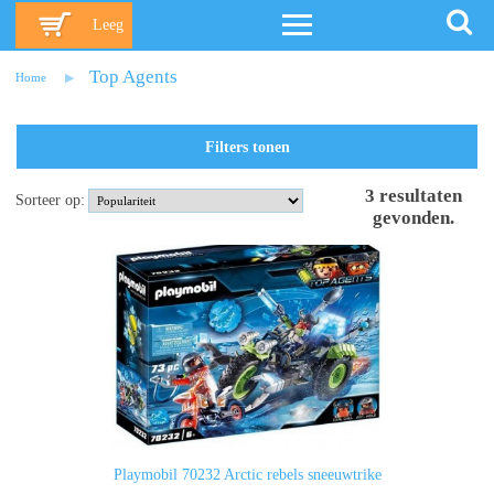
Leeg
Top Agents
Home
Filters tonen
3
resultaten
Sorteer op:
gevonden
.
Playmobil 70232 Arctic rebels sneeuwtrike