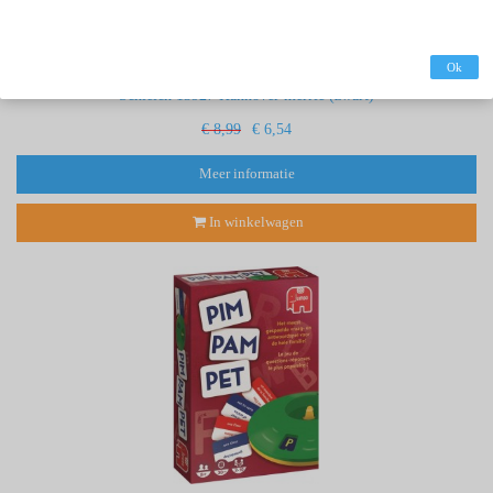
Ok
Schleich 13927 Hannover merrie (zwart)
€ 8,99
€ 6,54
Meer informatie
In winkelwagen