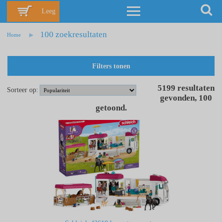
Leeg
100 zoekresultaten
Home
Filters tonen
5199
resultaten
Sorteer op:
gevonden
,
100
getoond
.