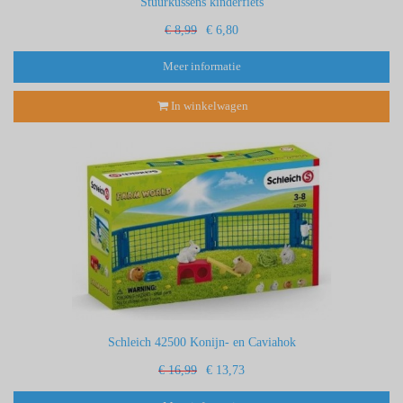
Stuurkussens kinderfiets
€ 8,99
€ 6,80
Meer informatie
In winkelwagen
Schleich 42500 Konijn- en Caviahok
€ 16,99
€ 13,73