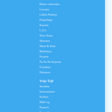
Kleine cadeautjes
Lorcana
Littlest Petshop
Fingerlings
Kaarten
L.O.L.
Num Noms
Shimmer
Slime & Putty
Bubbleezz
Poopsie
Na Na Na Surprise
Fuzzikins
Pokemon
Vrije Tijd
Sieraden
Instrumenten
Koffers
Make up
Pyama's