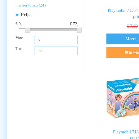
... meer tonen (24)
Playmobil 71364
Prijs
pri
0
72
€ 7,99
Van:
Meer in
Tot:
In wi
Playmobil 713
rege