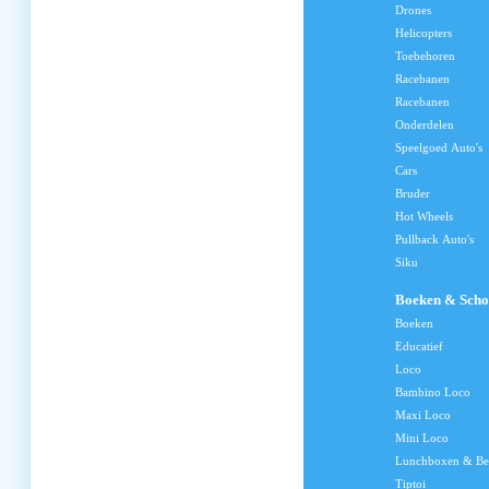
Drones
Helicopters
Toebehoren
Racebanen
Racebanen
Onderdelen
Speelgoed Auto's
Cars
Bruder
Hot Wheels
Pullback Auto's
Siku
Boeken & Scho
Boeken
Educatief
Loco
Bambino Loco
Maxi Loco
Mini Loco
Lunchboxen & Be
Tiptoi