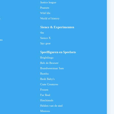
Justice league
Peanuts
Wild life
s
World of history
Sience & Experimenten
4m
Sience X
ns
Spy gear
Speelfiguren en Speelsets
Brightlingz
Bob de Bouwer
Brandweerman Sam
Bumba
Bush Baby's
Crate Creatures
Frozen
Fur Real
Hatchimals
Helden van de stad
Minions