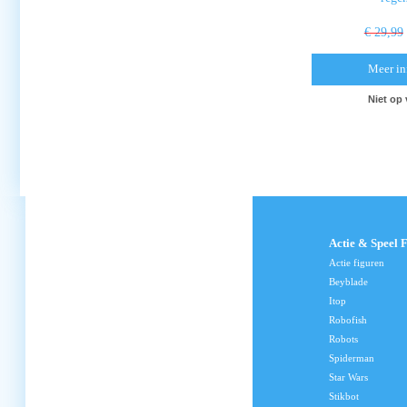
€ 29,99
Meer in
Niet op
Actie & Speel 
Actie figuren
Beyblade
Itop
Robofish
Robots
Spiderman
Star Wars
Stikbot