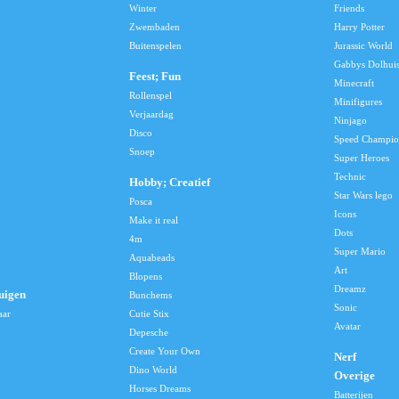
Winter
Friends
Zwembaden
Harry Potter
Buitenspelen
Jurassic World
Gabbys Dolhui
Feest; Fun
Minecraft
Rollenspel
Minifigures
Verjaardag
Ninjago
Disco
Speed Champio
Snoep
Super Heroes
Technic
Hobby; Creatief
Star Wars lego
Posca
Icons
Make it real
Dots
4m
Super Mario
Aquabeads
Art
Blopens
Dreamz
uigen
Bunchems
Sonic
aar
Cutie Stix
Avatar
Depesche
Create Your Own
Nerf
Dino World
Overige
Horses Dreams
Batterijen