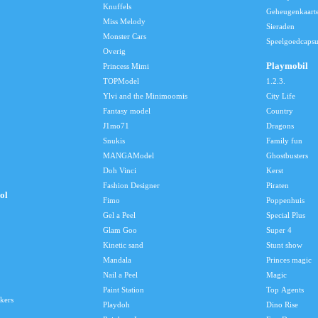
Knuffels
Geheugenkaart
Miss Melody
Sieraden
Monster Cars
Speelgoedcapsu
Overig
Playmobil
Princess Mimi
TOPModel
1.2.3.
Ylvi and the Minimoomis
City Life
Fantasy model
Country
J1mo71
Dragons
Snukis
Family fun
MANGAModel
Ghostbusters
Doh Vinci
Kerst
Fashion Designer
Piraten
ol
Fimo
Poppenhuis
Gel a Peel
Special Plus
Glam Goo
Super 4
Kinetic sand
Stunt show
Mandala
Princes magic
Nail a Peel
Magic
Paint Station
Top Agents
kers
Playdoh
Dino Rise