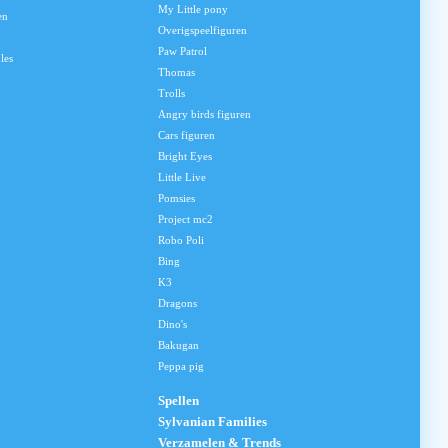
My Little pony
en
Overigspeelfiguren
Paw Patrol
les
Thomas
Trolls
Angry birds figuren
Cars figuren
Bright Eyes
Little Live
Pomsies
Project mc2
Robo Poli
Bing
K3
Dragons
Dino's
Bakugan
Peppa pig
Spellen
Sylvanian Families
Verzamelen & Trends