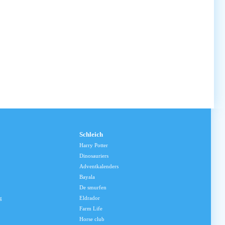
Schleich
Harry Potter
Dinosauriers
Adventkalenders
Bayala
De smurfen
g
Eldrador
Farm Life
Horse club