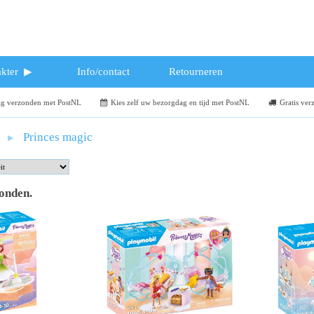
kter
Info/contact
Retourneren
dag verzonden met PostNL
Kies zelf uw bezorgdag en tijd met PostNL
Gratis ver
Princes magic
vonden
.