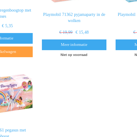
 regenboogtop met
Playmobil 71362 pyjamaparty in de
Playmobil 
nses
wolken
€ 5,35
€ 19,99
€ 15,48
€
formatie
Meer informatie
M
nkelwagen
Niet op voorraad
N
61 pegasus met
nboog