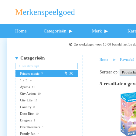
Merkenspeelgoed
Home
Categorieën
Merk
Kara
Op werkdagen voor 16:00 besteld, zelfde 
Categorieën
Home
Playmobil
Sorteer op:
Princes magic
5
1.2.3.
4
5
resultaten ge
Ayuma
11
City Action
19
City Life
15
Country
8
Dino Rise
10
Dragons
1
EverDreamerz
1
Family fun
7