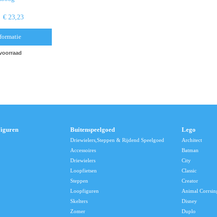
€ 23,23
formatie
 voorraad
Figuren
Buitenspeelgoed
Lego
Driewielers,Steppen & Rijdend Speelgoed
Architect
Accessoires
Batman
Driewielers
City
Loopfietsen
Classic
Steppen
Creator
Loopfiguren
Animal Corrsin
Skelters
Disney
Zomer
Duplo