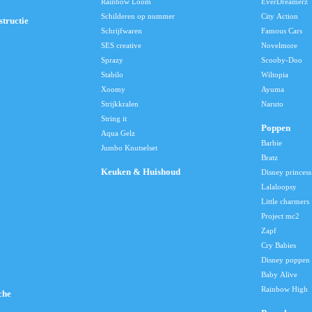
Rainbow Loom
EverDreamerz
Schilderen op nummer
City Action
tructie
Schrijfwaren
Famous Cars
SES creative
Novelmore
Sprazy
Scooby-Doo
Stabilo
Wiltopia
Xoomy
Ayuma
Strijkkralen
Naruto
String it
Poppen
Aqua Gelz
Barbie
Jumbo Knutselset
Bratz
Keuken & Huishoud
Disney princess
Lalaloopsy
Little charmers
Project mc2
Zapf
Cry Babies
Disney poppen
Baby Alive
Rainbow High
che