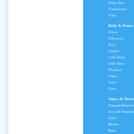
Stinky Pets
Transformers
Yokai
Baby & Peuter
Chicco
Fisherprice
Hout
Lamaze
Little Dutch
Little Tikes
Playskool
Tiamo
Vtech
Tomy
Auto's & Voert
Afstands Bestuurb
Accu's & Opladers
Auto's
Beesten
Boten