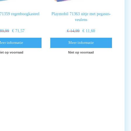
71359 regenboogkasteel
Playmobil 71363 uitje met pegasus-
veulens
 89,99
€ 71,57
€ 14,99
€ 11,60
eer informatie
Meer informatie
iet op voorraad
Niet op voorraad