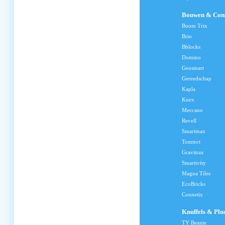
Bouwen & Cons
Boom Trix
Brio
Bblocks
Domino
Geosmart
Gereedschap
Kapla
Knex
Meccano
Revell
Smartmax
Tomtect
Gravitrax
Smartivity
Magna Tiles
EcoBricks
Connetix
Knuffels & Plu
TY Beanie