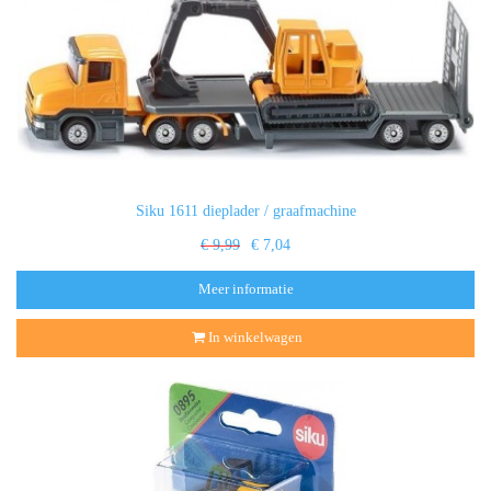
Siku 1611 dieplader / graafmachine
€ 9,99
€ 7,04
Meer informatie
In winkelwagen