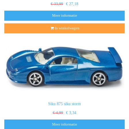
€ 33,99
€ 27,18
Meer informatie
In winkelwagen
Siku 875 siku storm
€ 4,99
€ 3,34
Meer informatie