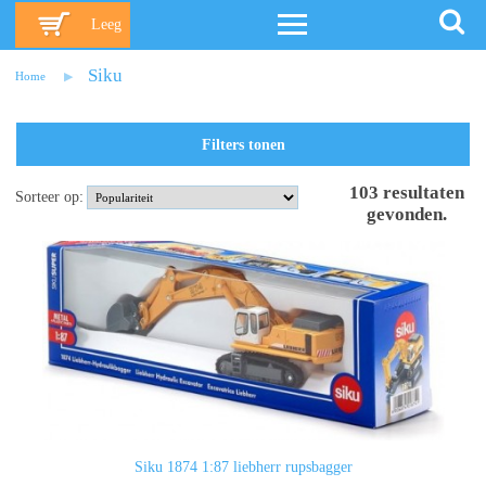
Leeg
Siku
Home
Filters tonen
103
resultaten
Sorteer op:
gevonden
.
Siku 1874 1:87 liebherr rupsbagger