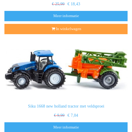
€ 25,99
€ 18,43
Meer informatie
In winkelwagen
Siku 1668 new holland tractor met veldsproei
€ 9,99
€ 7,04
Meer informatie