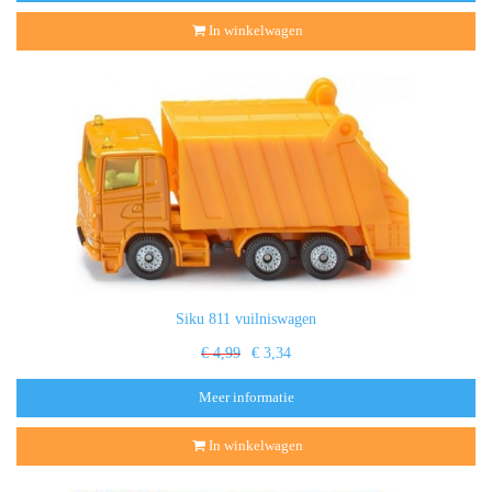
In winkelwagen
Siku 811 vuilniswagen
€ 4,99
€ 3,34
Meer informatie
In winkelwagen