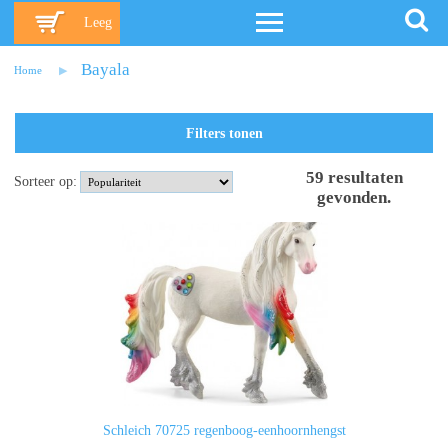
Leeg
Bayala
Home
Filters tonen
59
resultaten
Sorteer op:
gevonden
.
Schleich 70725 regenboog-eenhoornhengst