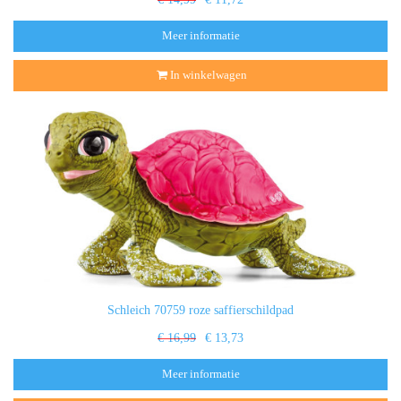
Meer informatie
In winkelwagen
Schleich 70759 roze saffierschildpad
€ 16,99
€ 13,73
Meer informatie