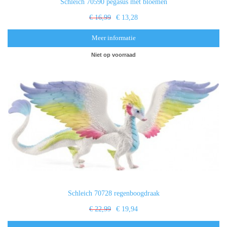
Schleich 70590 pegasus met bloemen
€ 16,99
€ 13,28
Meer informatie
Niet op voorraad
Schleich 70728 regenboogdraak
€ 22,99
€ 19,94