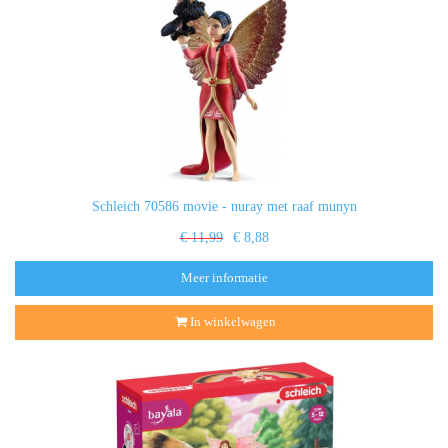
Schleich 70586 movie - nuray met raaf munyn
€ 11,99
€ 8,88
Meer informatie
In winkelwagen