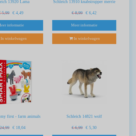
leich 13920 Lama
Schleich 13910 knabstrupper merrie
€ 5,99
€ 4,49
€ 8,99
€ 6,42
eer informatie
Meer informatie
In winkelwagen
In winkelwagen
y first - farm animals
Schleich 14821 wolf
 24,99
€ 18,04
€ 6,99
€ 5,30