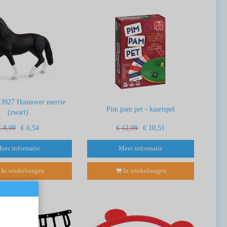
13927 Hannover merrie
Pim pam pet - kaartspel
(zwart)
€ 8,99
€ 6,54
€ 12,99
€ 10,51
eer informatie
Meer informatie
In winkelwagen
In winkelwagen