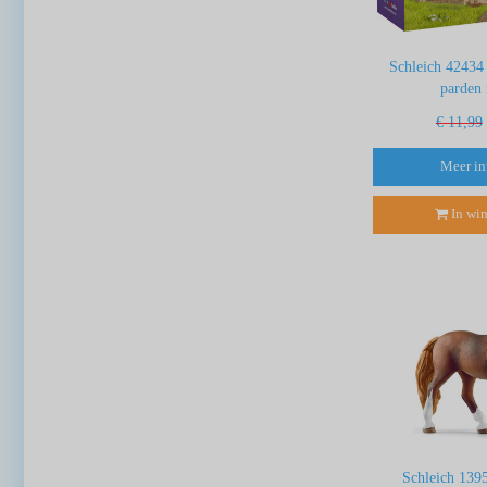
Schleich 42434
parden
€ 11,99
Meer in
In wi
Schleich 139