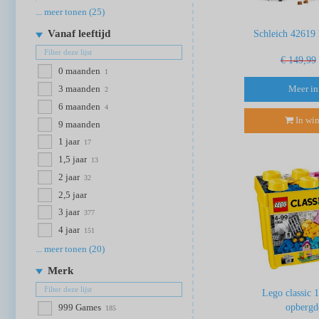
... meer tonen (25)
Vanaf leeftijd
Schleich 42619 
€ 149,99
0 maanden
1
Meer in
3 maanden
2
6 maanden
4
In wi
9 maanden
1 jaar
17
1,5 jaar
13
2 jaar
32
2,5 jaar
3 jaar
377
4 jaar
151
... meer tonen (20)
Merk
Lego classic 
opbergd
999 Games
185