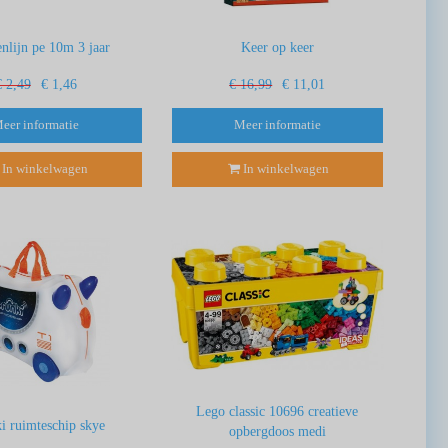
nlijn pe 10m 3 jaar
Keer op keer
€ 2,49
€ 1,46
€ 16,99
€ 11,01
eer informatie
Meer informatie
In winkelwagen
In winkelwagen
Lego classic 10696 creatieve
i ruimteschip skye
opbergdoos medi