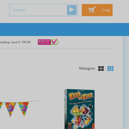
Leeg
zending vanaf € 199,00
Weergave: