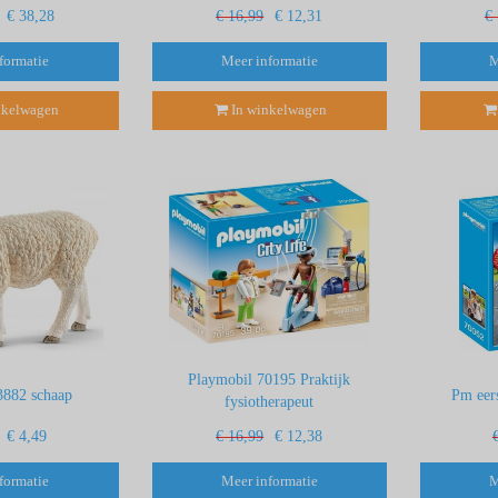
€ 38,28
€ 16,99
€ 12,31
€
formatie
Meer informatie
M
nkelwagen
In winkelwagen
Playmobil 70195 Praktijk
3882 schaap
Pm eers
fysiotherapeut
€ 4,49
€ 16,99
€ 12,38
formatie
Meer informatie
M