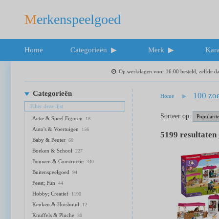
Merkenspeelgoed
Home
Categorieën
Merk
Kara
Op werkdagen voor 16:00 besteld, zelfde 
Categorieën
100 zoe
Home
Sorteer op:
Actie & Speel Figuren
18
Auto's & Voertuigen
156
5199
resultaten
Baby & Peuter
60
Boeken & School
227
Bouwen & Constructie
340
Buitenspeelgoed
94
Feest; Fun
44
Hobby; Creatief
1190
Keuken & Huishoud
12
Knuffels & Pluche
30