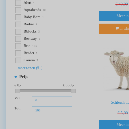
Alert
4
€ 49,99
Aquabeads
10
Meer in
Baby Born
1
Barbie
4
In wi
Bblocks
3
Bestway
1
Brio
103
Bruder
1
Carrera
3
... meer tonen (51)
Prijs
0
560
Van:
Schleich 1
Tot:
€ 5,99
Meer in