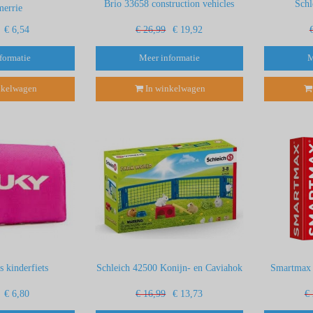
Brio 33658 construction vehicles
Sch
merrie
€ 6,54
€ 26,99
€ 19,92
formatie
Meer informatie
M
nkelwagen
In winkelwagen
s kinderfiets
Schleich 42500 Konijn- en Caviahok
Smartmax m
€ 6,80
€ 16,99
€ 13,73
€