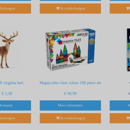
nkelwagen
In winkelwagen
8 virginia hert
Magna-tiles clear colors 100 piece set
€ 5,30
€ 99,99
formatie
Meer informatie
M
nkelwagen
In winkelwagen