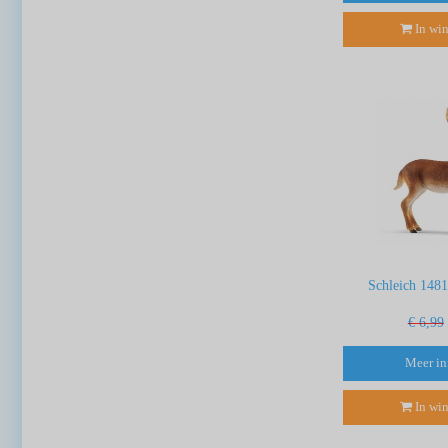
In wi
Schleich 1481
€ 6,99
Meer in
In wi