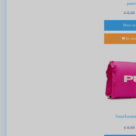
paso
€ 8,99
Meer in
In wi
Stuurkussen
€ 8,99