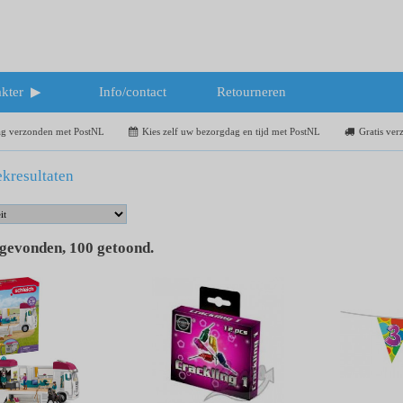
kter
Info/contact
Retourneren
dag verzonden met PostNL
Kies zelf uw bezorgdag en tijd met PostNL
Gratis ver
kresultaten
 gevonden
,
100
getoond
.