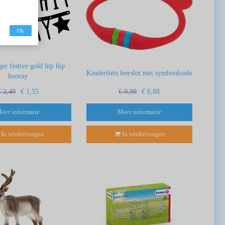
Ok
ger festive gold hip hip
Kinderfiets leerslot met symboolcode
hooray
€ 2,49
€ 1,55
€ 9,99
€ 6,88
eer informatie
Meer informatie
In winkelwagen
In winkelwagen