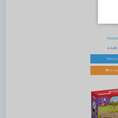
Fietsbe
€ 5,99
Meer in
In wi