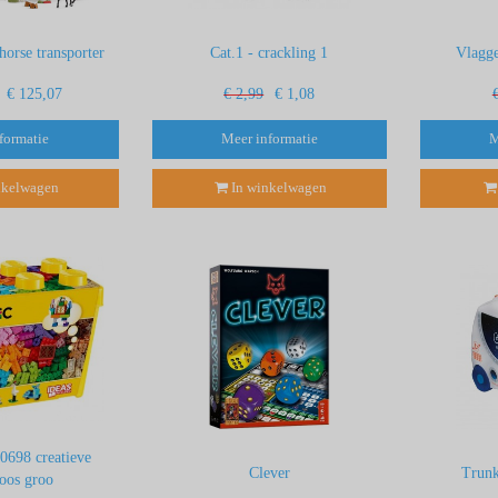
horse transporter
Cat.1 - crackling 1
Vlagge
€ 125,07
€ 2,99
€ 1,08
formatie
Meer informatie
M
nkelwagen
In winkelwagen
10698 creatieve
Clever
Trunk
oos groo