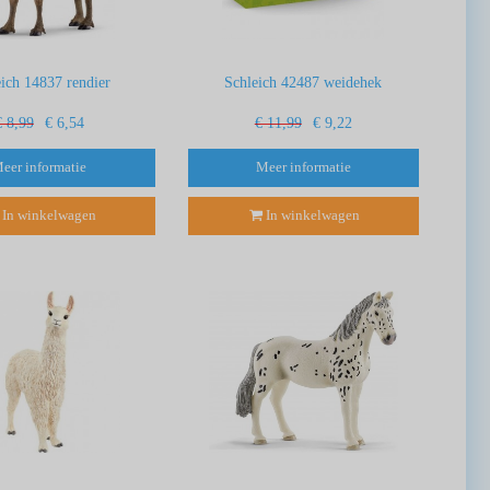
eich 14837 rendier
Schleich 42487 weidehek
€ 8,99
€ 6,54
€ 11,99
€ 9,22
eer informatie
Meer informatie
In winkelwagen
In winkelwagen