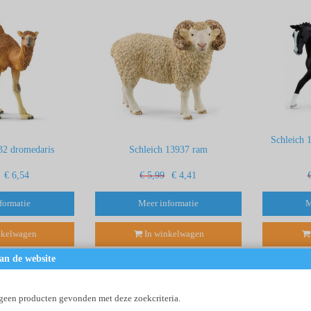
Schleich 
32 dromedaris
Schleich 13937 ram
€ 6,54
€ 5,99
€ 4,41
formatie
Meer informatie
M
nkelwagen
In winkelwagen
an de website
 geen producten gevonden met deze zoekcriteria.