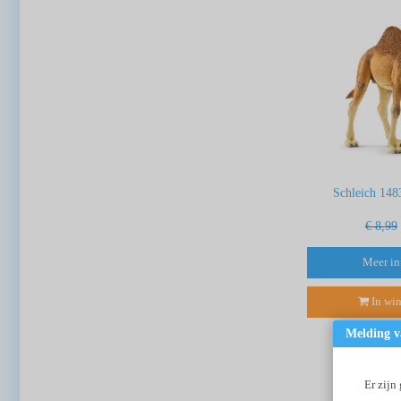
Schleich 148
€ 8,99
Meer in
In wi
Melding v
Er zijn