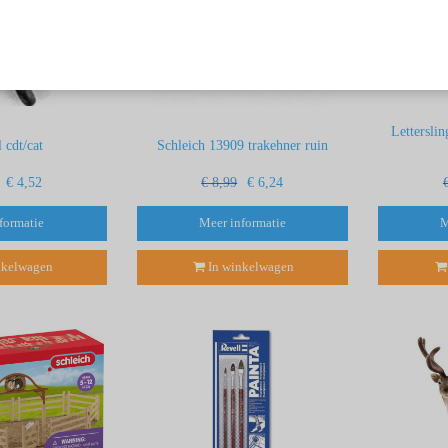
Letterslin
l cdt/cat
Schleich 13909 trakehner ruin
€ 4,52
€ 8,99
€ 6,24
formatie
Meer informatie
M
nkelwagen
In winkelwagen