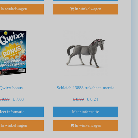
In winkelwagen
In winkelwagen
Qwixx bonus
Schleich 13888 trakehnen merrie
€ 9,99
€ 7,08
€ 8,99
€ 6,24
eer informatie
Meer informatie
In winkelwagen
In winkelwagen