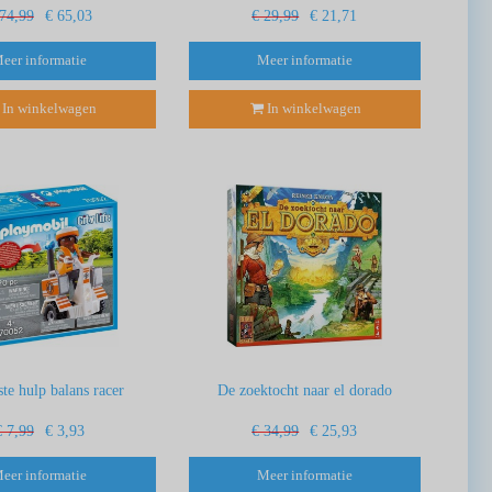
 74,99
€ 65,03
€ 29,99
€ 21,71
eer informatie
Meer informatie
In winkelwagen
In winkelwagen
te hulp balans racer
De zoektocht naar el dorado
€ 7,99
€ 3,93
€ 34,99
€ 25,93
eer informatie
Meer informatie