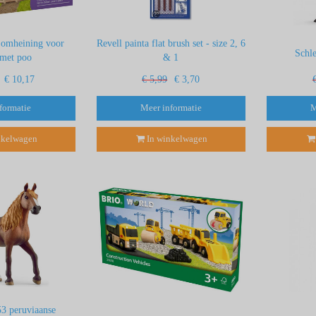
 omheining voor
Revell painta flat brush set - size 2, 6
Schl
 met poo
& 1
€ 10,17
€ 5,99
€ 3,70
formatie
Meer informatie
M
nkelwagen
In winkelwagen
53 peruviaanse