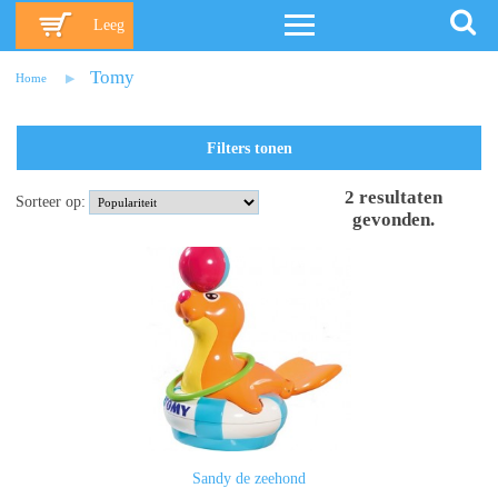
Leeg
Tomy
Home
Filters tonen
2
resultaten
Sorteer op:
gevonden
.
Sandy de zeehond