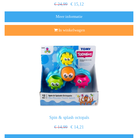
€ 24,99
€ 15,12
Meer informatie
In winkelwagen
Spin & splash octopals
€ 14,99
€ 14,21