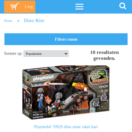
Leeg
Dino Rise
Home
Filters tonen
10
resultaten
Sorteer op:
gevonden
.
Playmobil 70929 dino mine raket kart