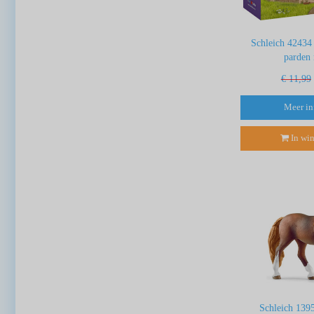
Schleich 42434
parden
€ 11,99
Meer in
In wi
Schleich 139