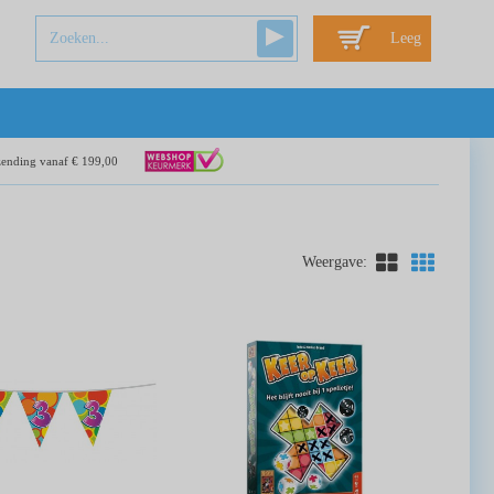
Leeg
zending vanaf € 199,00
Weergave: