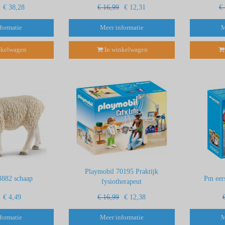
€ 38,28
€ 16,99
€ 12,31
€
formatie
Meer informatie
M
nkelwagen
In winkelwagen
Playmobil 70195 Praktijk
3882 schaap
Pm eers
fysiotherapeut
€ 4,49
€ 16,99
€ 12,38
formatie
Meer informatie
M