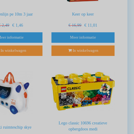
nlijn pe 10m 3 jaar
Keer op keer
€ 2,49
€ 1,46
€ 16,99
€ 11,01
eer informatie
Meer informatie
In winkelwagen
In winkelwagen
Lego classic 10696 creatieve
i ruimteschip skye
opbergdoos medi