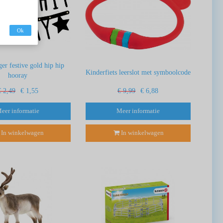
Ok
ger festive gold hip hip
Kinderfiets leerslot met symboolcode
hooray
€ 2,49
€ 1,55
€ 9,99
€ 6,88
eer informatie
Meer informatie
In winkelwagen
In winkelwagen