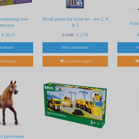
 omheining voor
Revell painta flat brush set - size 2, 6
Schl
 met poo
& 1
€ 10,17
€ 5,99
€ 3,70
formatie
Meer informatie
M
nkelwagen
In winkelwagen
53 peruviaanse