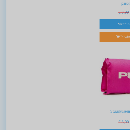
paso
€ 8,99
Meer in
In wi
Stuurkussen
€ 8,99