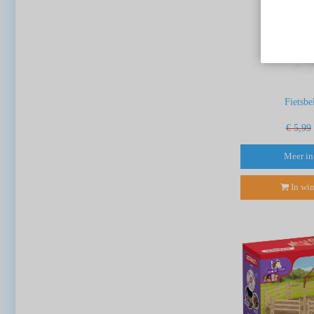
Fietsbe
€ 5,99
Meer in
In wi