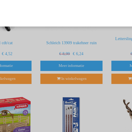
Letterslin
l cdt/cat
Schleich 13909 trakehner ruin
€ 4,52
€ 8,99
€ 6,24
formatie
Meer informatie
M
nkelwagen
In winkelwagen