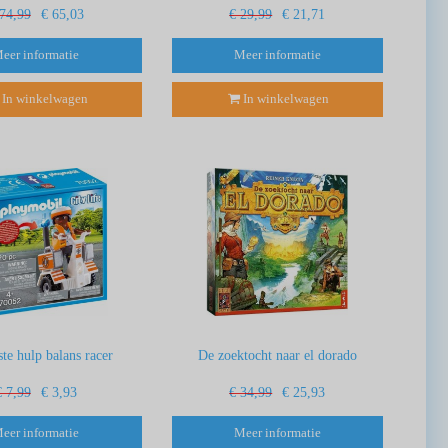
 74,99
€ 65,03
€ 29,99
€ 21,71
eer informatie
Meer informatie
In winkelwagen
In winkelwagen
te hulp balans racer
De zoektocht naar el dorado
€ 7,99
€ 3,93
€ 34,99
€ 25,93
eer informatie
Meer informatie