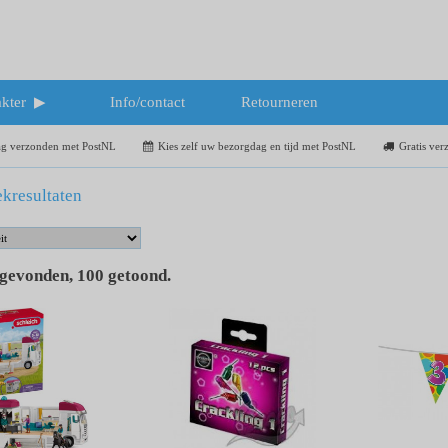
kter
Info/contact
Retourneren
dag verzonden met PostNL
Kies zelf uw bezorgdag en tijd met PostNL
Gratis ver
kresultaten
 gevonden
,
100
getoond
.