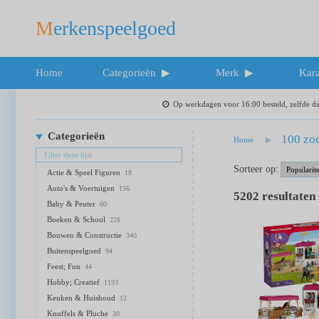
Merkenspeelgoed
Home
Categorieën
Merk
Kara
Op werkdagen voor 16:00 besteld, zelfde 
Categorieën
100 zoe
Home
Sorteer op:
Actie & Speel Figuren
18
Auto's & Voertuigen
156
5202
resultaten
Baby & Peuter
60
Boeken & School
228
Bouwen & Constructie
340
Buitenspeelgoed
94
Feest; Fun
44
Hobby; Creatief
1193
Keuken & Huishoud
12
Knuffels & Pluche
30