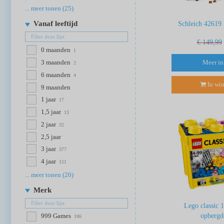
... meer tonen (25)
Vanaf leeftijd
Schleich 42619 
€ 149,99
0 maanden
1
Meer in
3 maanden
2
6 maanden
4
In wi
9 maanden
1 jaar
17
1,5 jaar
13
2 jaar
32
2,5 jaar
3 jaar
377
4 jaar
151
... meer tonen (20)
Merk
Lego classic 
opbergd
999 Games
186