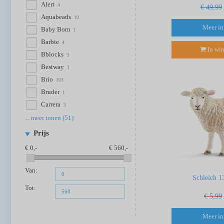
Alert
4
€ 49,99
Aquabeads
10
Meer in
Baby Born
1
Barbie
4
In wi
Bblocks
3
Bestway
1
Brio
103
Bruder
1
Carrera
3
... meer tonen (51)
Prijs
0
560
Van:
Schleich 1
Tot:
€ 5,99
Meer in