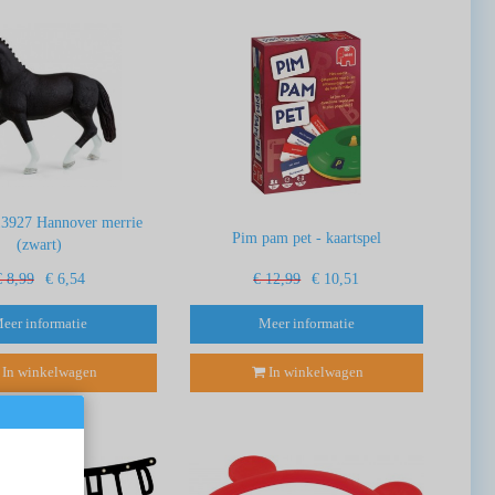
13927 Hannover merrie
Pim pam pet - kaartspel
(zwart)
€ 8,99
€ 6,54
€ 12,99
€ 10,51
eer informatie
Meer informatie
In winkelwagen
In winkelwagen