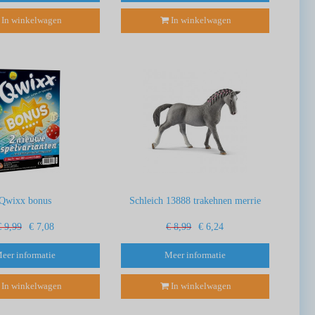
In winkelwagen
In winkelwagen
Qwixx bonus
Schleich 13888 trakehnen merrie
€ 9,99
€ 7,08
€ 8,99
€ 6,24
eer informatie
Meer informatie
In winkelwagen
In winkelwagen