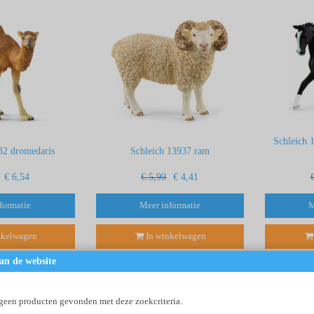
Schleich 
32 dromedaris
Schleich 13937 ram
€ 6,54
€ 5,99
€ 4,41
formatie
Meer informatie
M
nkelwagen
In winkelwagen
an de website
 geen producten gevonden met deze zoekcriteria.