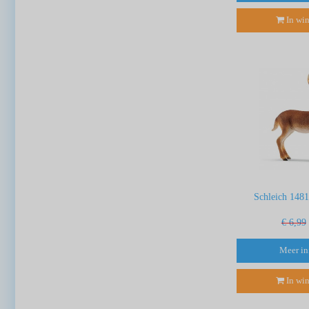
In wi
Schleich 1481
€ 6,99
Meer in
In wi