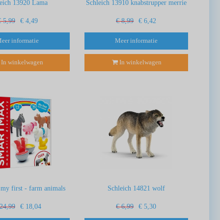
leich 13920 Lama
Schleich 13910 knabstrupper merrie
€ 5,99
€ 4,49
€ 8,99
€ 6,42
eer informatie
Meer informatie
In winkelwagen
In winkelwagen
y first - farm animals
Schleich 14821 wolf
 24,99
€ 18,04
€ 6,99
€ 5,30