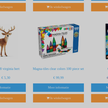
nkelwagen
In winkelwagen
8 virginia hert
Magna-tiles clear colors 100 piece set
€ 5,30
€ 99,99
formatie
Meer informatie
M
nkelwagen
In winkelwagen