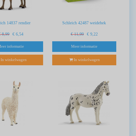
eich 14837 rendier
Schleich 42487 weidehek
€ 8,99
€ 6,54
€ 11,99
€ 9,22
eer informatie
Meer informatie
In winkelwagen
In winkelwagen