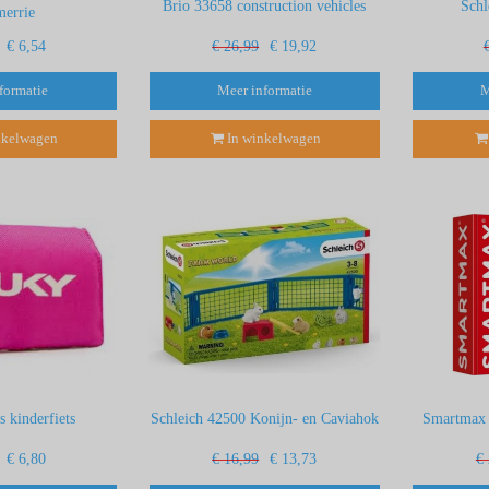
Brio 33658 construction vehicles
Sch
merrie
€ 6,54
€ 26,99
€ 19,92
formatie
Meer informatie
M
nkelwagen
In winkelwagen
s kinderfiets
Schleich 42500 Konijn- en Caviahok
Smartmax m
€ 6,80
€ 16,99
€ 13,73
€