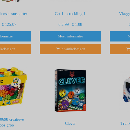
horse transporter
Cat.1 - crackling 1
Vlagge
€ 125,07
€ 2,99
€ 1,08
formatie
Meer informatie
M
nkelwagen
In winkelwagen
10698 creatieve
Clever
Trunk
oos groo