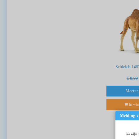
Schleich 148
€ 8,99
Meer in
In wi
Melding v
Er zijn