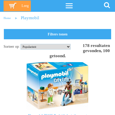
Leeg
Playmobil
Home
Filters tonen
178
resultaten
Sorteer op:
gevonden
,
100
getoond
.