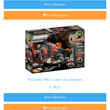
Meer informatie
In winkelwagen
Playmobil 70927 comet corp sloopboot
€ 38,63
Meer informatie
In winkelwagen