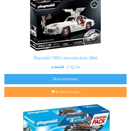
Playmobil 70922 mercedes-benz 300sl
€ 84,99
€ 62,54
Meer informatie
In winkelwagen