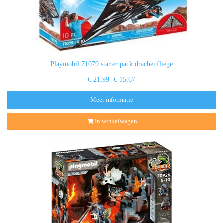
Playmobil 71079 starter pack drachenfliege
€ 21,99
€ 15,67
Meer informatie
In winkelwagen