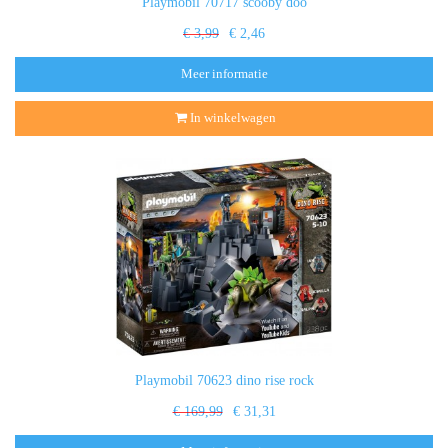
Playmobil 70717 scooby doo
€ 3,99
€ 2,46
Meer informatie
In winkelwagen
Playmobil 70623 dino rise rock
€ 169,99
€ 31,31