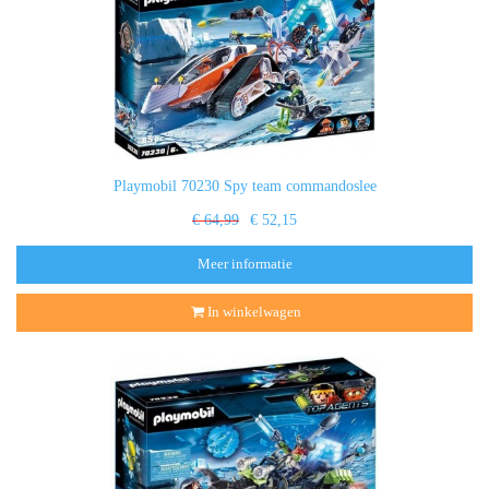
Playmobil 70230 Spy team commandoslee
€ 64,99
€ 52,15
Meer informatie
In winkelwagen