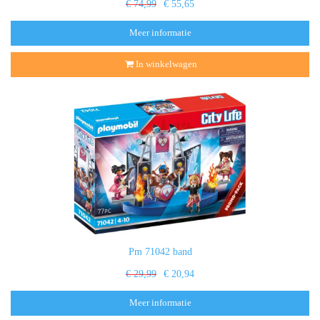
€ 74,99
€ 55,65
Meer informatie
In winkelwagen
Pm 71042 band
€ 29,99
€ 20,94
Meer informatie