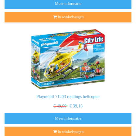
Meer informatie
In winkelwagen
Playmobil 71203 reddings helicopter
€ 49,99
€ 39,16
Meer informatie
In winkelwagen