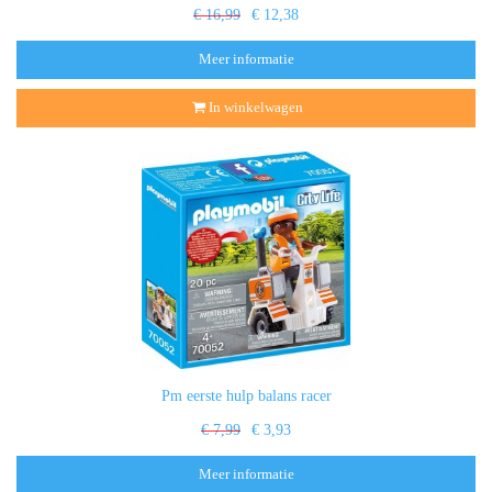
€ 16,99
€ 12,38
Meer informatie
In winkelwagen
Pm eerste hulp balans racer
€ 7,99
€ 3,93
Meer informatie