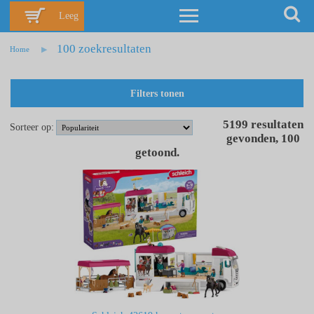
Leeg
100 zoekresultaten
Home
Filters tonen
5199
resultaten
Sorteer op:
gevonden
,
100
getoond
.