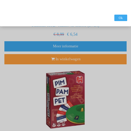
Ok
Schleich 13927 Hannover merrie (zwart)
€ 8,99
€ 6,54
Meer informatie
In winkelwagen