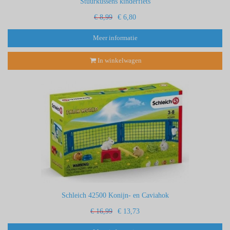
Stuurkussens kinderfiets
€ 8,99
€ 6,80
Meer informatie
In winkelwagen
Schleich 42500 Konijn- en Caviahok
€ 16,99
€ 13,73