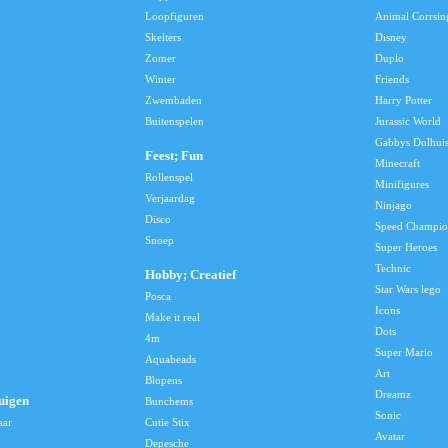
Loopfiguren
Animal Corrsin
Skelters
Disney
Zomer
Duplo
Winter
Friends
Zwembaden
Harry Potter
Buitenspelen
Jurassic World
Gabbys Dolhui
Feest; Fun
Minecraft
Rollenspel
Minifigures
Verjaardag
Ninjago
Disco
Speed Champio
Snoep
Super Heroes
Technic
Hobby; Creatief
Star Wars lego
Posca
Icons
Make it real
Dots
4m
Super Mario
Aquabeads
Art
Blopens
Dreamz
uigen
Bunchems
Sonic
aar
Cutie Stix
Avatar
Depesche