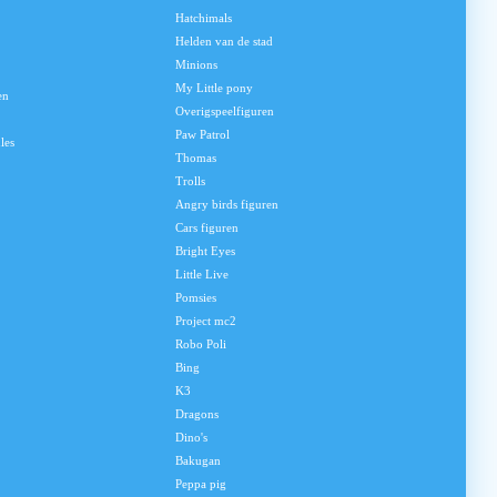
Hatchimals
Helden van de stad
Minions
My Little pony
en
Overigspeelfiguren
Paw Patrol
les
Thomas
Trolls
Angry birds figuren
Cars figuren
Bright Eyes
Little Live
Pomsies
Project mc2
Robo Poli
Bing
K3
Dragons
Dino's
Bakugan
Peppa pig