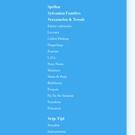
Spellen
Sylvanian Families
Verzamelen & Trends
Kleine cadeautjes
Lorcana
Littlest Petshop
Fingerlings
Kaarten
L.O.L.
Num Noms
Shimmer
Slime & Putty
Bubbleezz
Poopsie
Na Na Na Surprise
Fuzzikins
Pokemon
Vrije Tijd
Sieraden
Instrumenten