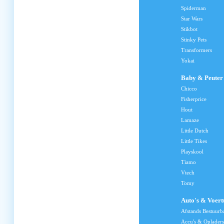
Spiderman
Star Wars
Stikbot
Stinky Pets
Transformers
Yokai
Baby & Peuter
Chicco
Fisherprice
Hout
Lamaze
Little Dutch
Little Tikes
Playskool
Tiamo
Vtech
Tomy
Auto's & Voert
Afstands Bestuurb
Accu's & Opladers