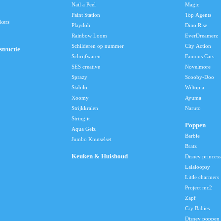
Nail a Peel
Magic
Paint Station
Top Agents
kers
Playdoh
Dino Rise
Rainbow Loom
EverDreamerz
Schilderen op nummer
City Action
tructie
Schrijfwaren
Famous Cars
SES creative
Novelmore
Sprazy
Scooby-Doo
Stabilo
Wiltopia
Xoomy
Ayuma
Strijkkralen
Naruto
String it
Poppen
Aqua Gelz
Barbie
Jumbo Knutselset
Bratz
Keuken & Huishoud
Disney princess
Lalaloopsy
Little charmers
Project mc2
Zapf
Cry Babies
Disney poppen