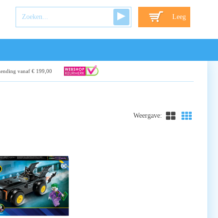
Leeg
zending vanaf € 199,00
Weergave: