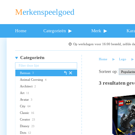
Merkenspeelgoed
Home
Categorieën
Merk
Kara
Op werkdagen voor 16:00 besteld, zelfde 
Categorieën
Home
Lego
Sorteer op:
Batman
3
Animal Corrsing
4
3
resultaten ge
Architect
2
Art
11
Avatar
3
City
64
Classic
16
Creator
23
Disney
23
Dots
12