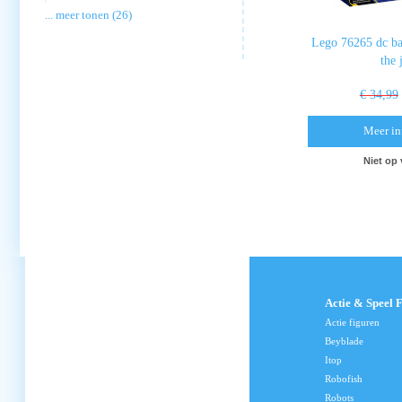
... meer tonen (26)
Lego 76265 dc ba
the 
€ 34,99
Meer in
Niet op
Actie & Speel 
Actie figuren
Beyblade
Itop
Robofish
Robots