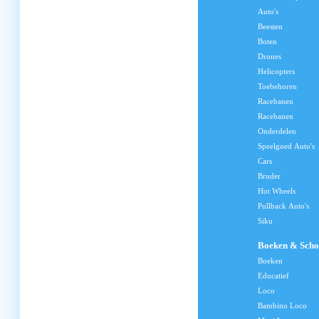
Auto's
Beesten
Boten
Drones
Helicopters
Toebehoren
Racebanen
Racebanen
Onderdelen
Speelgoed Auto's
Cars
Bruder
Hot Wheels
Pullback Auto's
Siku
Boeken & Scho
Boeken
Educatief
Loco
Bambino Loco