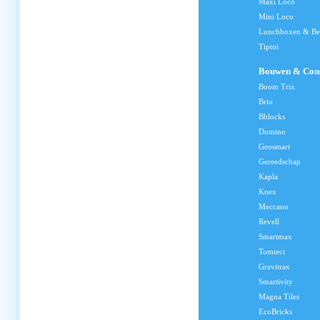
Maxi Loco
Mini Loco
Lunchboxen & Be
Tiptoi
Bouwen & Cons
Boom Trix
Brio
Bblocks
Domino
Geosmart
Gereedschap
Kapla
Knex
Meccano
Revell
Smartmax
Tomtect
Gravitrax
Smartivity
Magna Tiles
EcoBricks