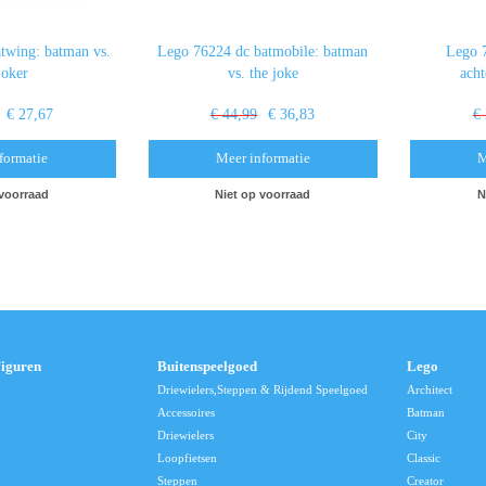
twing: batman vs.
Lego 76224 dc batmobile: batman
Lego 
joker
vs. the joke
ach
€ 27,67
€ 44,99
€ 36,83
€
formatie
Meer informatie
M
 voorraad
Niet op voorraad
N
Figuren
Buitenspeelgoed
Lego
Driewielers,Steppen & Rijdend Speelgoed
Architect
Accessoires
Batman
Driewielers
City
Loopfietsen
Classic
Steppen
Creator