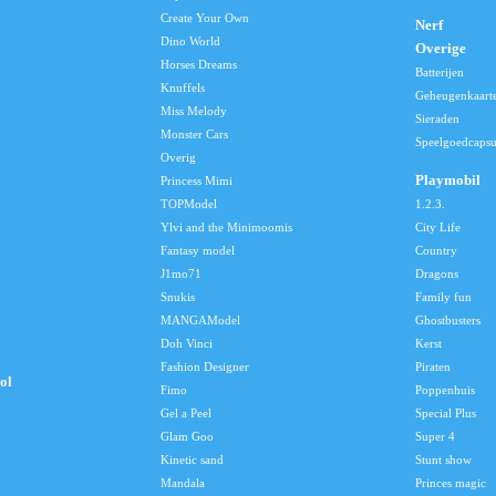
Create Your Own
Nerf
Dino World
Overige
Horses Dreams
Batterijen
Knuffels
Geheugenkaart
Miss Melody
Sieraden
Monster Cars
Speelgoedcapsu
Overig
Playmobil
Princess Mimi
TOPModel
1.2.3.
Ylvi and the Minimoomis
City Life
Fantasy model
Country
J1mo71
Dragons
Snukis
Family fun
MANGAModel
Ghostbusters
Doh Vinci
Kerst
Fashion Designer
Piraten
ol
Fimo
Poppenhuis
Gel a Peel
Special Plus
Glam Goo
Super 4
Kinetic sand
Stunt show
Mandala
Princes magic