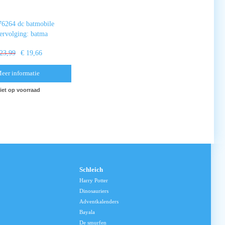
76264 dc batmobile
tervolging: batma
 23,99
€ 19,66
eer informatie
iet op voorraad
Schleich
Harry Potter
Dinosauriers
Adventkalenders
Bayala
De smurfen