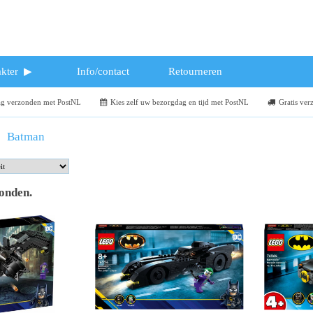
kter
Info/contact
Retourneren
dag verzonden met PostNL
Kies zelf uw bezorgdag en tijd met PostNL
Gratis ver
Batman
vonden
.