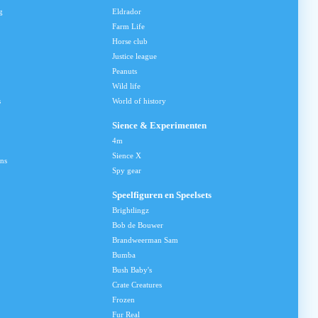
g
Eldrador
Farm Life
Horse club
Justice league
Peanuts
Wild life
s
World of history
Sience & Experimenten
4m
Sience X
ns
Spy gear
Speelfiguren en Speelsets
Brightlingz
Bob de Bouwer
Brandweerman Sam
Bumba
Bush Baby's
Crate Creatures
Frozen
Fur Real