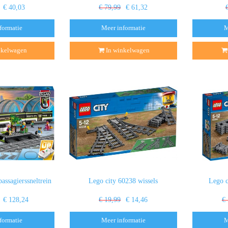
€ 40,03
€ 79,99
€ 61,32
formatie
Meer informatie
M
nkelwagen
In winkelwagen
assagierssneltrein
Lego city 60238 wissels
Lego c
€ 128,24
€ 19,99
€ 14,46
€
formatie
Meer informatie
M