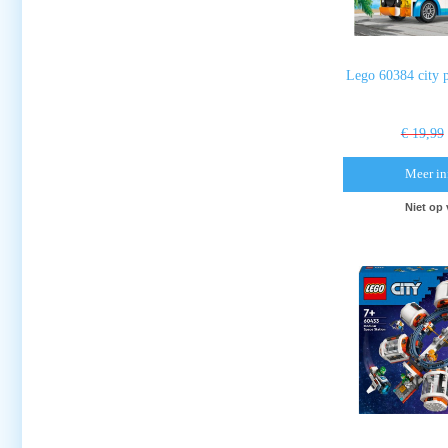
Lego 60384 city p
€ 19,99
Meer in
Niet op