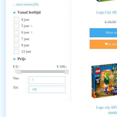
... meer tonen (26)
Vanaf leeftijd
Lego City 60
4 jaar
€ 19,99
5 jaar
3
6 jaar
Meer in
3
7 jaar
In wi
8 jaar
12 jaar
Prijs
0
166
Van:
Tot:
Lego city 60
stunt