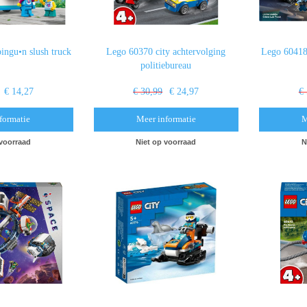
ingu•n slush truck
Lego 60370 city achtervolging
Lego 60418 
politiebureau
€ 14,27
€ 30,99
€ 24,97
€
formatie
Meer informatie
M
 voorraad
Niet op voorraad
N