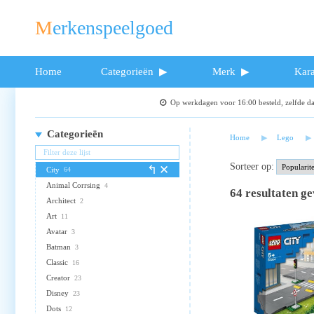
Merkenspeelgoed
Home
Categorieën
Merk
Kara
Op werkdagen voor 16:00 besteld, zelfde 
Categorieën
Home
Lego
Sorteer op:
City
64
Animal Corrsing
4
64
resultaten g
Architect
2
Art
11
Avatar
3
Batman
3
Classic
16
Creator
23
Disney
23
Dots
12