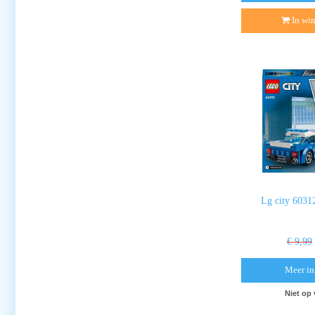
In wi
Lg city 6031
€ 9,99
Meer in
Niet op