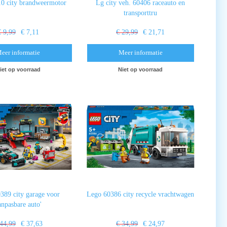
0 city brandweermotor
Lg city veh. 60406 raceauto en
transporttru
€ 9,99
€ 7,11
€ 29,99
€ 21,71
eer informatie
Meer informatie
iet op voorraad
Niet op voorraad
389 city garage voor
Lego 60386 city recycle vrachtwagen
anpasbare auto'
 44,99
€ 37,63
€ 34,99
€ 24,97