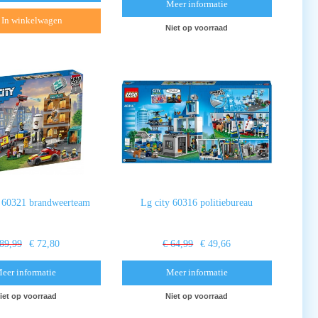
Meer informatie
In winkelwagen
Niet op voorraad
y 60321 brandweerteam
Lg city 60316 politiebureau
 89,99
€ 72,80
€ 64,99
€ 49,66
eer informatie
Meer informatie
iet op voorraad
Niet op voorraad