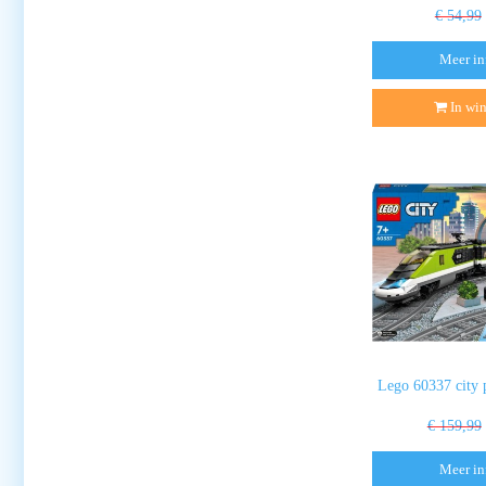
€ 54,99
Meer in
In wi
Lego 60337 city p
€ 159,99
Meer in