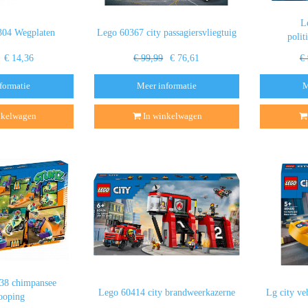
L
304 Wegplaten
Lego 60367 city passagiersvliegtuig
polit
€ 14,36
€ 99,99
€ 76,61
€
formatie
Meer informatie
M
nkelwagen
In winkelwagen
338 chimpansee
Lego 60414 city brandweerkazerne
Lg city ve
looping