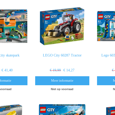
ity skatepark
LEGO City 60287 Tractor
Lego 6037
€ 41,40
€ 19,99
€ 14,27
€
formatie
Meer informatie
M
 voorraad
Niet op voorraad
N