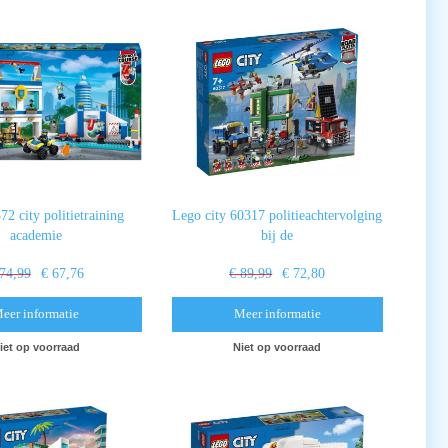
2 city politietraining
Lego city 60317 politieachtervolging
academie
bij de
 74,99
€ 67,76
€ 89,99
€ 72,80
eer informatie
Meer informatie
iet op voorraad
Niet op voorraad