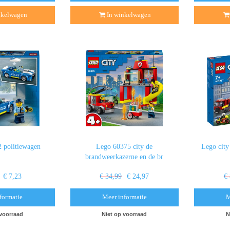
nkelwagen
In winkelwagen
2 politiewagen
Lego 60375 city de
Lego cit
brandweerkazerne en de br
€ 7,23
€ 34,99
€ 24,97
€
formatie
Meer informatie
M
 voorraad
Niet op voorraad
N