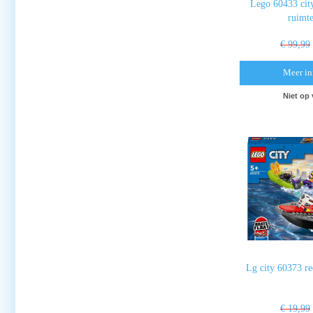
Lego 60433 cit
ruimte
€ 99,99
Meer in
Niet op
Lg city 60373 r
€ 19,99