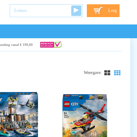
Leeg
zending vanaf € 199,00
Weergave: