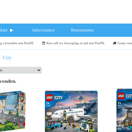
kter
Info/contact
Retourneren
dag verzonden met PostNL
Kies zelf uw bezorgdag en tijd met PostNL
Gratis ver
City
evonden
.