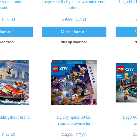
y space modulair
Lego 60376 city sneeuwscooter voor
Lego 6041
station
poolonder
€ 76,33
€ 9,99
€ 7,11
formatie
Meer informatie
M
 voorraad
Niet op voorraad
N
eddingsboot brand
Lg city space 60428
Lego 60
ruimtebouwmecha
a
€ 14,46
€ 9,99
€ 7,00
€