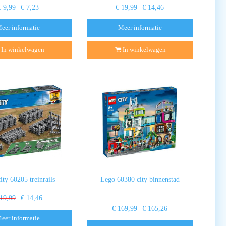
€ 9,99
€ 7,23
€ 19,99
€ 14,46
eer informatie
Meer informatie
In winkelwagen
In winkelwagen
ity 60205 treinrails
Lego 60380 city binnenstad
 19,99
€ 14,46
€ 169,99
€ 165,26
eer informatie