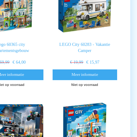
ego 60365 city
LEGO City 60283 - Vakantie
artementsgebouw
Camper
 69,99
€ 64,00
€ 19,99
€ 15,97
eer informatie
Meer informatie
iet op voorraad
Niet op voorraad