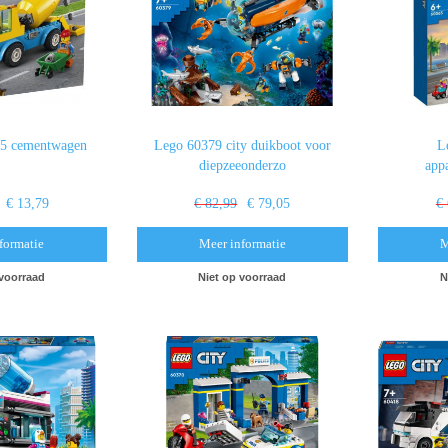
25 cementwagen
Lego 60379 city duikboot voor
L
diepzeeonderzo
app
€ 13,79
€ 82,99
€ 79,05
€
formatie
Meer informatie
M
 voorraad
Niet op voorraad
N