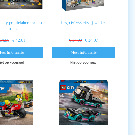
city politielaboratorium
Lego 60363 city ijswinkel
in truck
 54,99
€ 42,01
€ 34,99
€ 24,97
eer informatie
Meer informatie
iet op voorraad
Niet op voorraad