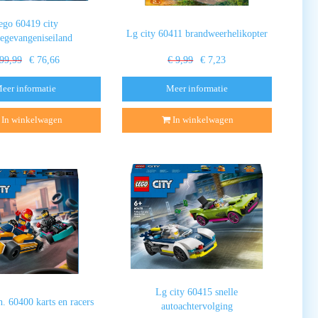
ego 60419 city
Lg city 60411 brandweerhelikopter
iegevangeniseiland
 99,99
€ 76,66
€ 9,99
€ 7,23
eer informatie
Meer informatie
In winkelwagen
In winkelwagen
Lg city 60415 snelle
h. 60400 karts en racers
autoachtervolging