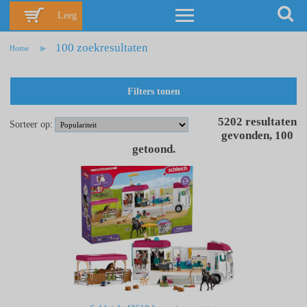
Leeg
100 zoekresultaten
Home
Filters tonen
5202
resultaten
Sorteer op:
gevonden
,
100
getoond
.