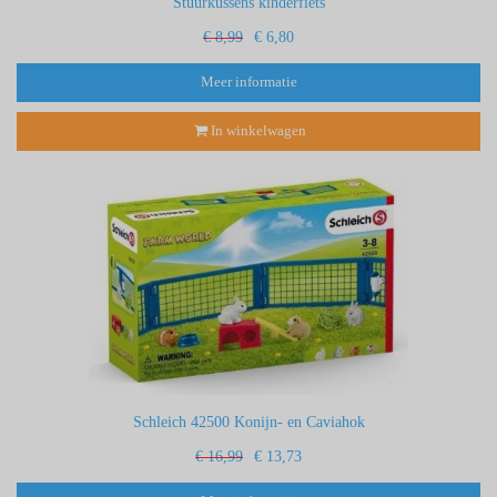
Stuurkussens kinderfiets
€ 8,99
€ 6,80
Meer informatie
In winkelwagen
Schleich 42500 Konijn- en Caviahok
€ 16,99
€ 13,73