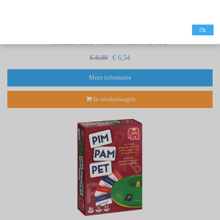
Ok
Schleich 13927 Hannover merrie (zwart)
€ 8,99
€ 6,54
Meer informatie
In winkelwagen