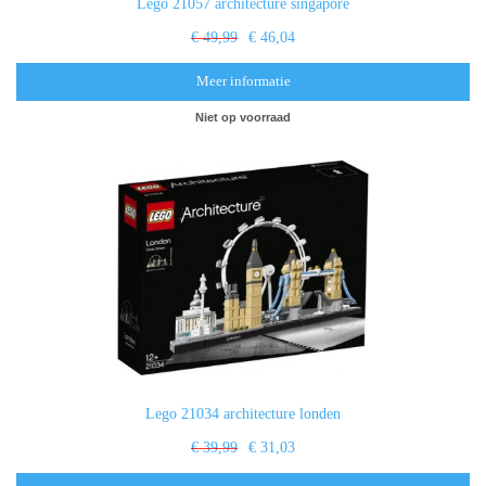
Lego 21057 architecture singapore
€ 49,99
€ 46,04
Meer informatie
Niet op voorraad
Lego 21034 architecture londen
€ 39,99
€ 31,03