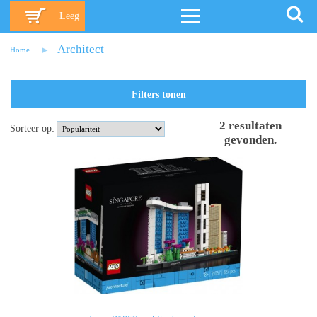
Leeg
Architect
Home
Filters tonen
2
resultaten
Sorteer op:
gevonden
.