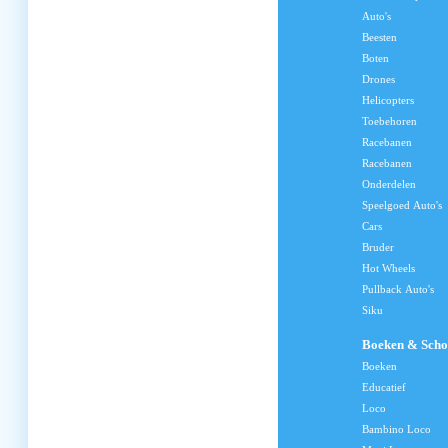
Auto's
Beesten
Boten
Drones
Helicopters
Toebehoren
Racebanen
Racebanen
Onderdelen
Speelgoed Auto's
Cars
Bruder
Hot Wheels
Pullback Auto's
Siku
Boeken & Scho
Boeken
Educatief
Loco
Bambino Loco