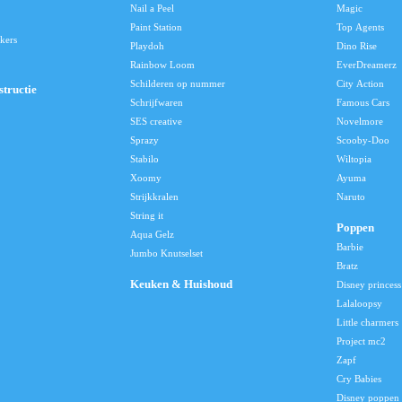
Nail a Peel
Magic
Paint Station
Top Agents
kers
Playdoh
Dino Rise
Rainbow Loom
EverDreamerz
Schilderen op nummer
City Action
tructie
Schrijfwaren
Famous Cars
SES creative
Novelmore
Sprazy
Scooby-Doo
Stabilo
Wiltopia
Xoomy
Ayuma
Strijkkralen
Naruto
String it
Poppen
Aqua Gelz
Barbie
Jumbo Knutselset
Bratz
Keuken & Huishoud
Disney princess
Lalaloopsy
Little charmers
Project mc2
Zapf
Cry Babies
Disney poppen