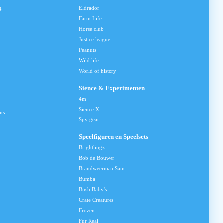
g
Eldrador
Farm Life
Horse club
Justice league
Peanuts
Wild life
s
World of history
Sience & Experimenten
4m
Sience X
ns
Spy gear
Speelfiguren en Speelsets
Brightlingz
Bob de Bouwer
Brandweerman Sam
Bumba
Bush Baby's
Crate Creatures
Frozen
Fur Real