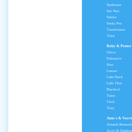
Spiderman
Star Wars
Stikbot
Stinky Pets
Transformers
Yokai
Baby & Peuter
Chicco
Fisherprice
Hout
Lamaze
Little Dutch
Little Tikes
Playskool
Tiamo
Vtech
Tomy
Auto's & Voert
Afstands Bestuurb
Accu's & Opladers