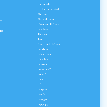
Hatchimals
Helden van de stad
Minions
My Little pony
en
Overigspeelfiguren
Paw Patrol
les
Thomas
Trolls
Angry birds figuren
Cars figuren
Bright Eyes
Little Live
Pomsies
Project mc2
Robo Poli
Bing
K3
Dragons
Dino's
Bakugan
Peppa pig