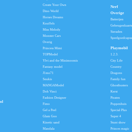
Create Your Own
Nerf
Dino World
Overige
Horses Dreams
Batterijen
Knuffels
Geheugenkaart
Miss Melody
Sieraden
Monster Cars
Speelgoedcapsu
Overig
Playmobil
Princess Mimi
TOPModel
1.2.3.
Ylvi and the Minimoomis
City Life
Fantasy model
Country
J1mo71
Dragons
Snukis
Family fun
MANGAModel
Ghostbusters
Doh Vinci
Kerst
Fashion Designer
Piraten
ol
Fimo
Poppenhuis
Gel a Peel
Special Plus
Glam Goo
Super 4
Kinetic sand
Stunt show
Mandala
Princes magic