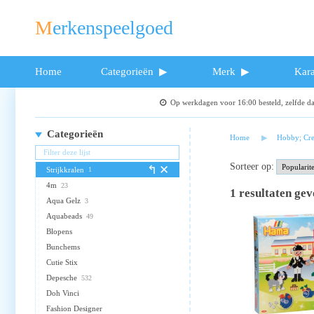
Merkenspeelgoed
Home
Categorieën
Merk
Kara
Op werkdagen voor 16:00 besteld, zelfde 
Categorieën
Home
Hobby; Cre
Sorteer op:
Strijkkralen
1
4m
23
1
resultaten ge
Aqua Gelz
3
Aquabeads
49
Blopens
Bunchems
Cutie Stix
Depesche
532
Doh Vinci
Fashion Designer