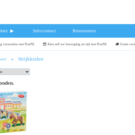
kter
Info/contact
Retourneren
dag verzonden met PostNL
Kies zelf uw bezorgdag en tijd met PostNL
Gratis ver
Strijkkralen
atief
vonden
.