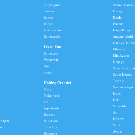
Loopfiguren
Animal Corrsin
Skelters
Disney
Zomer
Duplo
Winter
Friends
Zwembaden
Harry Potter
Buitenspelen
Jurassic World
Gabbys Dolhui
Feest; Fun
Minecraft
Rollenspel
Minifigures
Verjaardag
Ninjago
Disco
Speed Champio
Snoep
Super Heroes
Technic
Hobby; Creatief
Star Wars lego
Posca
Icons
Make it real
Dots
4m
Super Mario
Aquabeads
Art
Blopens
Dreamz
uigen
Bunchems
Sonic
aar
Cutie Stix
Avatar
Depesche