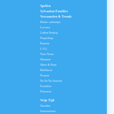
Spellen
Sylvanian Families
Verzamelen & Trends
Kleine cadeautjes
Lorcana
Littlest Petshop
Fingerlings
Kaarten
L.O.L.
Num Noms
Shimmer
Slime & Putty
Bubbleezz
Poopsie
Na Na Na Surprise
Fuzzikins
Pokemon
Vrije Tijd
Sieraden
Instrumenten