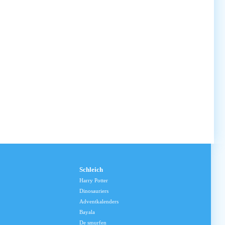
Schleich
Harry Potter
Dinosauriers
Adventkalenders
Bayala
De smurfen