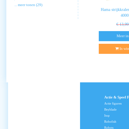
... meer tonen (29)
Hama strijkkrale
4000
€ 13,99
Meer in
In wi
Actie & Speel 
Actie figuren
Beyblade
Itop
Robofish
Robots