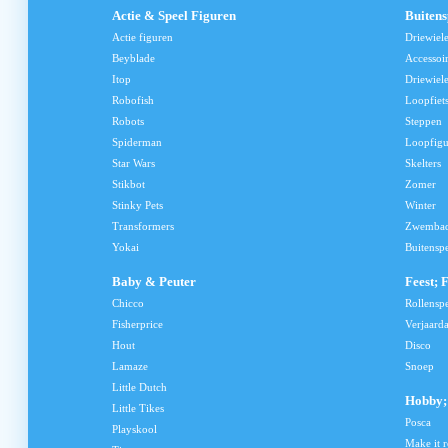
Actie & Speel Figuren
Buiten
Actie figuren
Driewiel
Beyblade
Accessoi
Itop
Driewiele
Robofish
Loopfiet
Robots
Steppen
Spiderman
Loopfig
Star Wars
Skelters
Stikbot
Zomer
Stinky Pets
Winter
Transformers
Zwemba
Yokai
Buitensp
Baby & Peuter
Feest; 
Chicco
Rollensp
Fisherprice
Verjaard
Hout
Disco
Lamaze
Snoep
Little Dutch
Hobby; 
Little Tikes
Posca
Playskool
Make it r