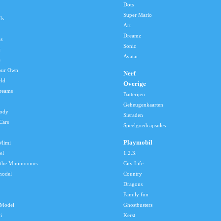
Dots
Super Mario
ds
Art
Dreamz
s
Sonic
x
Avatar
e
our Own
Nerf
rld
Overige
reams
Batterijen
Geheugenkaarten
lody
Sieraden
Cars
Speelgoedcapsules
Playmobil
 Mimi
el
1.2.3.
 the Minimoomis
City Life
model
Country
Dragons
Family fun
Model
Ghostbusters
i
Kerst