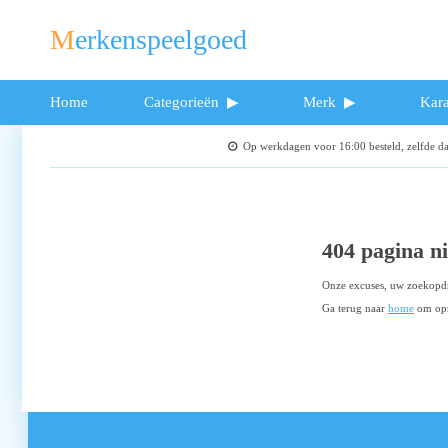
Merkenspeelgoed
Home
Categorieën
Merk
Kara
Op werkdagen voor 16:00 besteld, zelfde 
404 pagina n
Onze excuses, uw zoekopdr
Ga terug naar
home
om opn