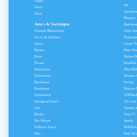
Tiamo
4m
Vtech
Aquabea
Tomy
Blopens
Auto's & Voertuigen
Bunchem
Afstands Bestuurbaar
Cutie Sti
Accu's & Opladers
Depesch
Auto's
Create Y
Beesten
Dino Wo
Boten
Horses D
Drones
Knuffels
Helicopters
Miss Me
Toebehoren
Monster 
Racebanen
Overig
Racebanen
Princess
Onderdelen
TOPMod
Speelgoed Auto's
Ylvi and
Cars
Fantasy 
Bruder
J1mo71
Hot Wheels
Snukis
Pullback Auto's
MANGA
Siku
Doh Vinc