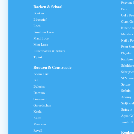
Fashion 
Boeken & School
Fimo
Boeken
Gel a Pee
Educatief
Glam Go
Loco
Kinetic s
Bambino Loco
Mandala
Maxi Loco
Nail a Pe
Mini Loco
Paint Sta
Lunchboxen & Bekers
Playdoh
Tiptoi
Rainbow
Schilder
Bouwen & Constructie
Schrijfw
Boom Trix
SES crea
Brio
Sprazy
Bblocks
Stabilo
Domino
Xoomy
Geosmart
Strijkkra
Gereedschap
String it
Kapla
Aqua Ge
Knex
Jumbo Kn
Meccano
Revell
Keuken