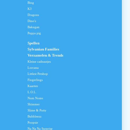
Bing
K3
Dragons
Dino's
Bakugan
Peppa pig
Spellen
Sylvanian Families
Verzamelen & Trends
Kleine cadeautjes
Lorcana
Littlest Petshop
Fingerlings
Kaarten
L.O.L.
Num Noms
Shimmer
Slime & Putty
Bubbleezz
Poopsie
Na Na Na Surprise