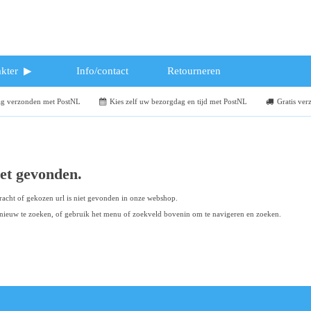
kter
Info/contact
Retourneren
dag verzonden met PostNL
Kies zelf uw bezorgdag en tijd met PostNL
Gratis ver
iet gevonden.
acht of gekozen url is niet gevonden in onze webshop.
ieuw te zoeken, of gebruik het menu of zoekveld bovenin om te navigeren en zoeken.