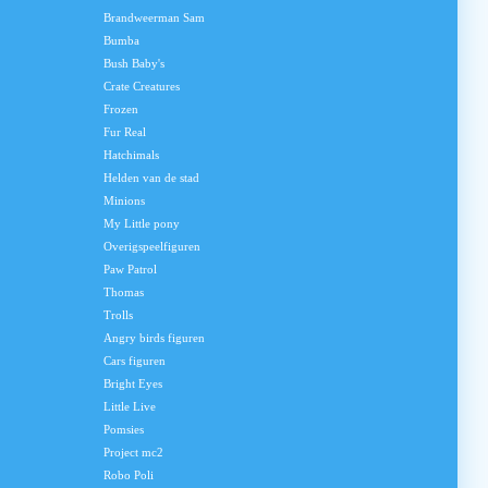
Brandweerman Sam
Bumba
Bush Baby's
Crate Creatures
Frozen
Fur Real
Hatchimals
Helden van de stad
Minions
My Little pony
Overigspeelfiguren
Paw Patrol
Thomas
Trolls
Angry birds figuren
Cars figuren
Bright Eyes
Little Live
Pomsies
Project mc2
Robo Poli