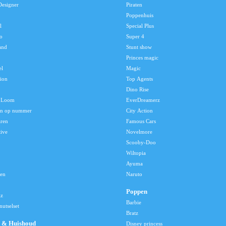
Designer
Piraten
Poppenhuis
l
Special Plus
o
Super 4
and
Stunt show
Princes magic
el
Magic
tion
Top Agents
Dino Rise
 Loom
EverDreamerz
en op nummer
City Action
aren
Famous Cars
tive
Novelmore
Scooby-Doo
Wiltopia
Ayuma
len
Naruto
Poppen
lz
Barbie
utselset
Bratz
 & Huishoud
Disney princess