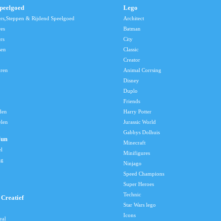
speelgoed
Lego
ers,Steppen & Rijdend Speelgoed
Architect
res
Batman
rs
City
sen
Classic
Creator
uren
Animal Corrsing
Disney
Duplo
Friends
den
Harry Potter
elen
Jurassic World
Gabbys Dolhuis
Fun
Minecraft
el
Minifigures
ag
Ninjago
Speed Champions
Super Heroes
Technic
Creatief
Star Wars lego
Icons
eal