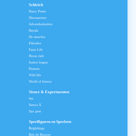
Schleich
Harry Potter
Dinosauriers
Adventkalenders
Bayala
De smurfen
Eldrador
Farm Life
Horse club
Justice league
Peanuts
Wild life
World of history
Sience & Experimenten
4m
Sience X
Spy gear
Speelfiguren en Speelsets
Brightlingz
Bob de Bouwer