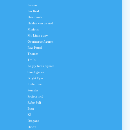
Frozen
Fur Real
Hatchimals
Helden van de stad
Minions
My Little pony
Overigspeelfiguren
Paw Patrol
Thomas
Trolls
Angry birds figuren
Cars figuren
Bright Eyes
Little Live
Pomsies
Project mc2
Robo Poli
Bing
K3
Dragons
Dino's