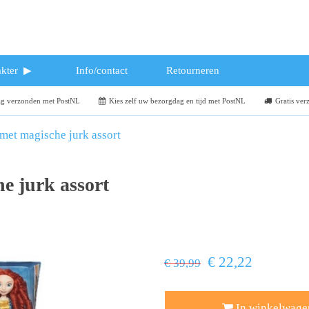
kter
Info/contact
Retourneren
dag verzonden met PostNL
Kies zelf uw bezorgdag en tijd met PostNL
Gratis ver
met magische jurk assort
e jurk assort
€ 22,22
€ 39,99
In winkelwage