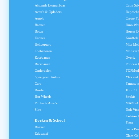
Afstands Bestuurbaar
Cutie Sti
Accu's & Opladers
Depesch
Auto's
Create Y
Beesten
Dino Wo
Boten
Horses D
Drones
Knuffels
Helicopters
Miss Me
Toebehoren
Monster 
Racebanen
Overig
Racebanen
Princess
Onderdelen
TOPMod
Speelgoed Auto's
Ylvi and
Cars
Fantasy 
Bruder
J1mo71
Hot Wheels
Snukis
Pullback Auto's
MANGA
Siku
Doh Vinc
Fashion 
Boeken & School
Fimo
Boeken
Gel a Pee
Educatief
Glam Go