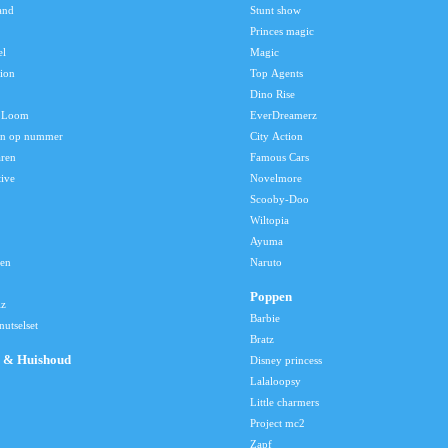
and
Stunt show
Princes magic
el
Magic
tion
Top Agents
Dino Rise
 Loom
EverDreamerz
en op nummer
City Action
aren
Famous Cars
tive
Novelmore
Scooby-Doo
Wiltopia
Ayuma
len
Naruto
Poppen
lz
Barbie
utselset
Bratz
 & Huishoud
Disney princess
Lalaloopsy
Little charmers
Project mc2
Zapf