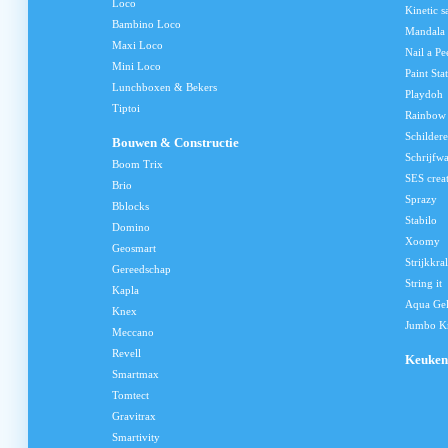
Loco
Kinetic s
Bambino Loco
Mandala
Maxi Loco
Nail a Pe
Mini Loco
Paint Sta
Lunchboxen & Bekers
Playdoh
Tiptoi
Rainbow
Schilder
Bouwen & Constructie
Schrijfw
Boom Trix
SES crea
Brio
Sprazy
Bblocks
Stabilo
Domino
Xoomy
Geosmart
Strijkkra
Gereedschap
String it
Kapla
Aqua Ge
Knex
Jumbo Kn
Meccano
Revell
Keuken
Smartmax
Tomtect
Gravitrax
Smartivity