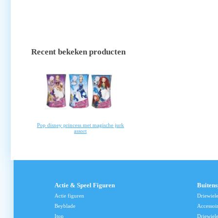
Recent bekeken producten
Pop disney princess met magische jurk
assort
Actie & Speel Figuren
Buiten
Actie figuren
Driewiel
Beyblade
Accessoi
Itop
Driewiele