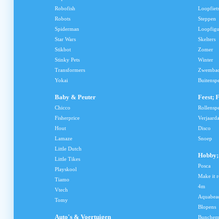
Robofish
Loopfiet
Robots
Steppen
Spiderman
Loopfig
Star Wars
Skelters
Stikbot
Zomer
Stinky Pets
Winter
Transformers
Zwemba
Yokai
Buitensp
Baby & Peuter
Feest; 
Chicco
Rollensp
Fisherprice
Verjaard
Hout
Disco
Lamaze
Snoep
Little Dutch
Hobby; 
Little Tikes
Posca
Playskool
Make it r
Tiamo
4m
Vtech
Aquabea
Tomy
Blopens
Auto's & Voertuigen
Bunchem