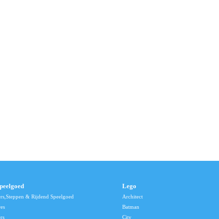
speelgoed
Lego
ers,Steppen & Rijdend Speelgoed
Architect
res
Batman
rs
City