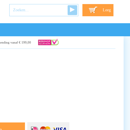
Leeg
zending vanaf € 199,00
n