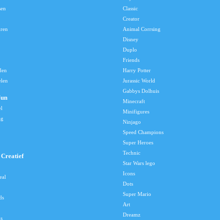
sen
Classic
Creator
uren
Animal Corrsing
Disney
Duplo
Friends
den
Harry Potter
elen
Jurassic World
Gabbys Dolhuis
Fun
Minecraft
el
Minifigures
ag
Ninjago
Speed Champions
Super Heroes
Technic
Creatief
Star Wars lego
Icons
eal
Dots
Super Mario
ds
Art
Dreamz
s