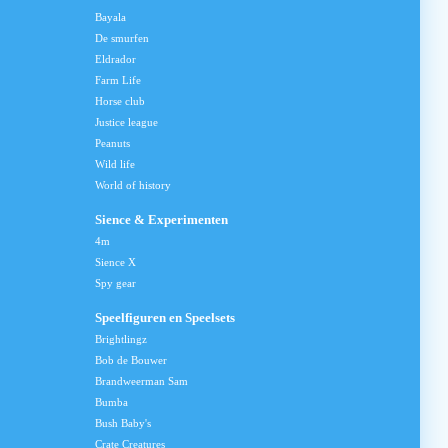
Bayala
De smurfen
Eldrador
Farm Life
Horse club
Justice league
Peanuts
Wild life
World of history
Sience & Experimenten
4m
Sience X
Spy gear
Speelfiguren en Speelsets
Brightlingz
Bob de Bouwer
Brandweerman Sam
Bumba
Bush Baby's
Crate Creatures