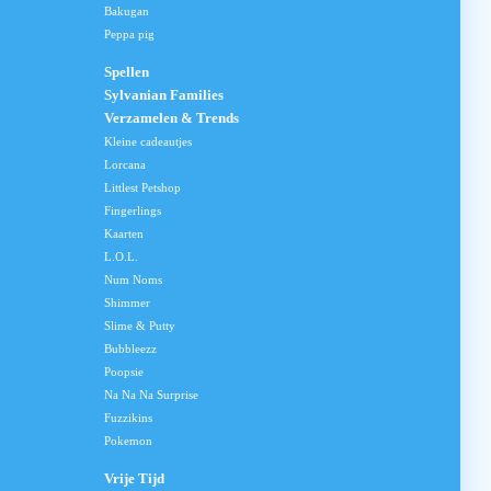
Bakugan
Peppa pig
Spellen
Sylvanian Families
Verzamelen & Trends
Kleine cadeautjes
Lorcana
Littlest Petshop
Fingerlings
Kaarten
L.O.L.
Num Noms
Shimmer
Slime & Putty
Bubbleezz
Poopsie
Na Na Na Surprise
Fuzzikins
Pokemon
Vrije Tijd