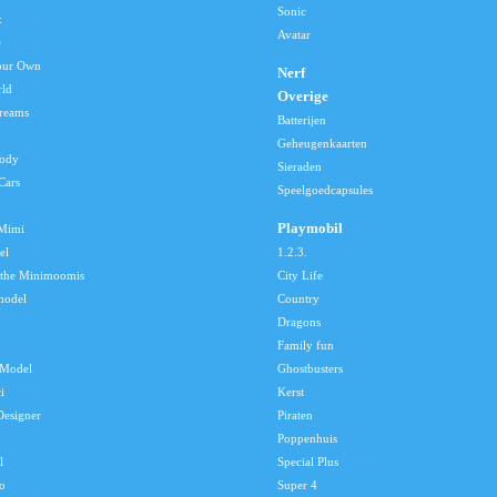
Sonic
x
Avatar
e
our Own
Nerf
rld
Overige
reams
Batterijen
Geheugenkaarten
lody
Sieraden
Cars
Speelgoedcapsules
Playmobil
 Mimi
el
1.2.3.
 the Minimoomis
City Life
model
Country
Dragons
Family fun
Model
Ghostbusters
i
Kerst
Designer
Piraten
Poppenhuis
l
Special Plus
o
Super 4