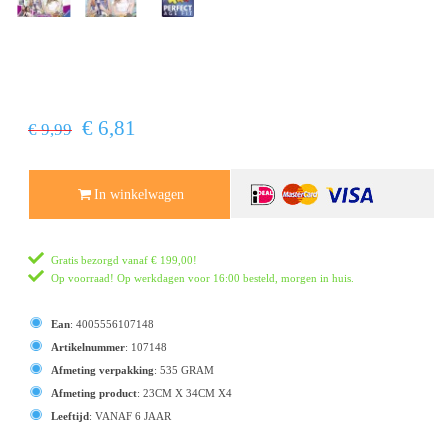
€ 6,81
€ 9,99
In winkelwagen
Gratis bezorgd vanaf
€ 199,00
!
Op voorraad! Op werkdagen voor 16:00 besteld, morgen in huis.
Ean
:
4005556107148
Artikelnummer
:
107148
Afmeting verpakking
:
535 GRAM
Afmeting product
:
23CM X 34CM X4
Leeftijd
:
VANAF 6 JAAR