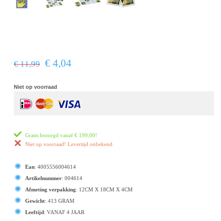
€ 4,04
€ 11,99
Niet op voorraad
Gratis bezorgd vanaf
€ 199,00
!
Niet op voorraad! Levertijd onbekend.
Ean
:
4005556004614
Artikelnummer
:
004614
Afmeting verpakking
:
12CM X 18CM X 4CM
Gewicht
:
413 GRAM
Leeftijd
:
VANAF 4 JAAR