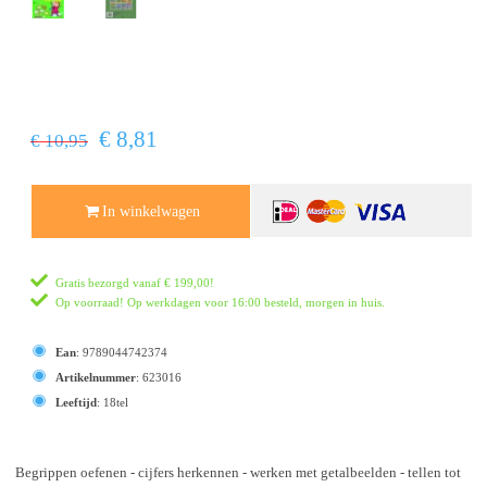
€ 8,81
€ 10,95
In winkelwagen
Gratis bezorgd vanaf
€ 199,00
!
Op voorraad! Op werkdagen voor 16:00 besteld, morgen in huis.
Ean
:
9789044742374
Artikelnummer
:
623016
Leeftijd
:
18tel
Begrippen oefenen - cijfers herkennen - werken met getalbeelden - tellen tot