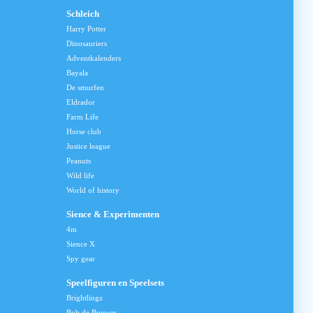
Schleich
Harry Potter
Dinosauriers
Adventkalenders
Bayala
De smurfen
Eldrador
Farm Life
Horse club
Justice league
Peanuts
Wild life
World of history
Sience & Experimenten
4m
Sience X
Spy gear
Speelfiguren en Speelsets
Brightlingz
Bob de Bouwer