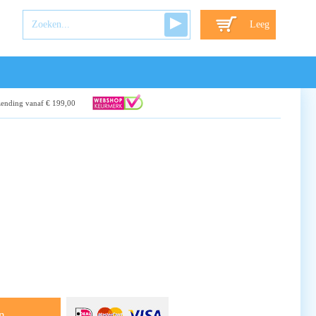
Leeg
zending vanaf € 199,00
n