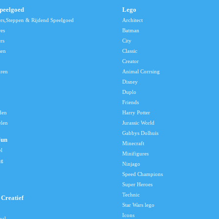
speelgoed
Lego
ers,Steppen & Rijdend Speelgoed
Architect
res
Batman
rs
City
sen
Classic
Creator
uren
Animal Corrsing
Disney
Duplo
Friends
den
Harry Potter
elen
Jurassic World
Gabbys Dolhuis
Fun
Minecraft
el
Minifigures
ag
Ninjago
Speed Champions
Super Heroes
Technic
Creatief
Star Wars lego
Icons
eal