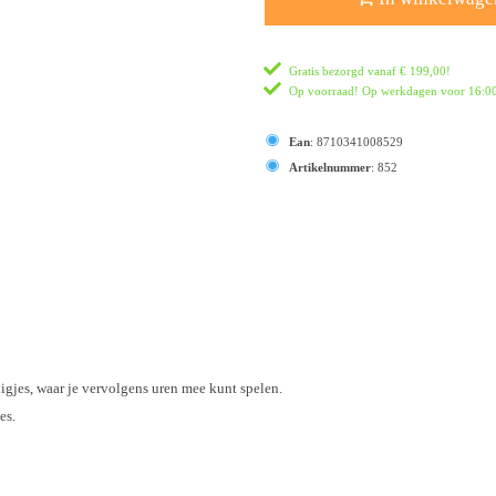
Gratis bezorgd vanaf
€ 199,00
!
Op voorraad! Op werkdagen voor 16:00 
Ean
:
8710341008529
Artikelnummer
:
852
gjes, waar je vervolgens uren mee kunt spelen.
es.