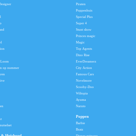
Designer
Piraten
Poppenhuis
l
Special Plus
o
Super 4
and
Stunt show
Princes magic
el
Magic
tion
Top Agents
Dino Rise
 Loom
EverDreamerz
en op nummer
City Action
aren
Famous Cars
tive
Novelmore
Scooby-Doo
Wiltopia
Ayuma
len
Naruto
Poppen
lz
Barbie
utselset
Bratz
 & Huishoud
Disney princess