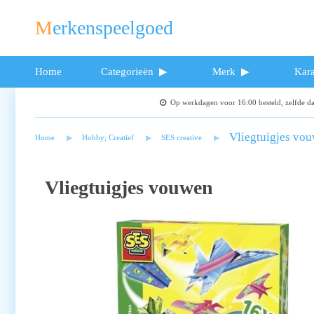
Merkenspeelgoed
Home
Categorieën
Merk
Kara
Op werkdagen voor 16:00 besteld, zelfde 
Vliegtuigjes vo
Home
Hobby; Creatief
SES creative
Vliegtuigjes vouwen