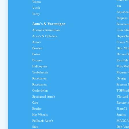
Tiamo
4m
Vtech
Aquabea
Tomy
Blopens
Auto's & Voertuigen
Bunchem
Afstands Bestuurbaar
Cutie Sti
Accu's & Opladers
Depesch
Auto's
Create Y
Beesten
Dino Wo
Boten
Horses D
Drones
Knuffels
Helicopters
Miss Me
Toebehoren
Monster 
Racebanen
Overig
Racebanen
Princess
Onderdelen
TOPMod
Speelgoed Auto's
Ylvi and
Cars
Fantasy 
Bruder
J1mo71
Hot Wheels
Snukis
Pullback Auto's
MANGA
Siku
Doh Vinc