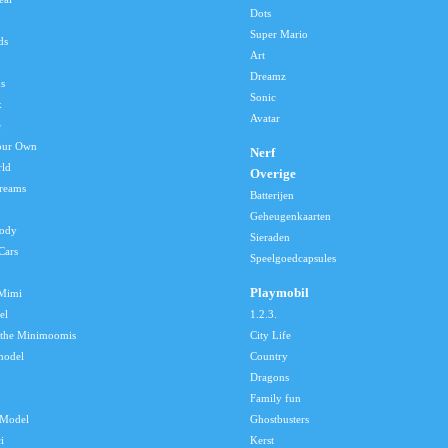
Dots
Super Mario
ds
Art
Dreamz
s
Sonic
x
Avatar
e
our Own
Nerf
rld
Overige
reams
Batterijen
Geheugenkaarten
lody
Sieraden
Cars
Speelgoedcapsules
Playmobil
 Mimi
el
1.2.3.
 the Minimoomis
City Life
model
Country
Dragons
Family fun
Model
Ghostbusters
i
Kerst