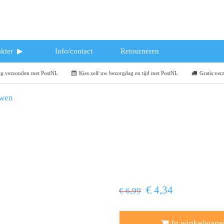
kter
Info/contact
Retourneren
dag verzonden met PostNL
Kies zelf uw bezorgdag en tijd met PostNL
Gratis ver
uwen
€ 4,34
€ 6,99
In winkelwage