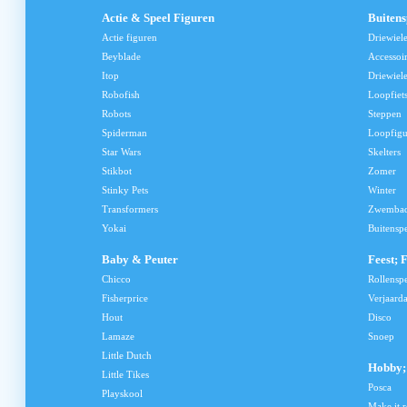
Actie & Speel Figuren
Buiten
Actie figuren
Driewiel
Beyblade
Accessoi
Itop
Driewiele
Robofish
Loopfiet
Robots
Steppen
Spiderman
Loopfig
Star Wars
Skelters
Stikbot
Zomer
Stinky Pets
Winter
Transformers
Zwemba
Yokai
Buitensp
Baby & Peuter
Feest; 
Chicco
Rollensp
Fisherprice
Verjaard
Hout
Disco
Lamaze
Snoep
Little Dutch
Hobby; 
Little Tikes
Posca
Playskool
Make it r