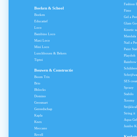
Fashion 
Boeken & School
Fimo
Boeken
Gel a Pee
Educatief
Glam Go
Loco
Kinetic s
Bambino Loco
Mandala
Maxi Loco
Nail a Pe
Mini Loco
Paint Sta
Lunchboxen & Bekers
Playdoh
Tiptoi
Rainbow
Schilder
Bouwen & Constructie
Schrijfw
Boom Trix
SES crea
Brio
Sprazy
Bblocks
Stabilo
Domino
Xoomy
Geosmart
Strijkkra
Gereedschap
String it
Kapla
Aqua Ge
Knex
Jumbo Kn
Meccano
Revell
Keuken