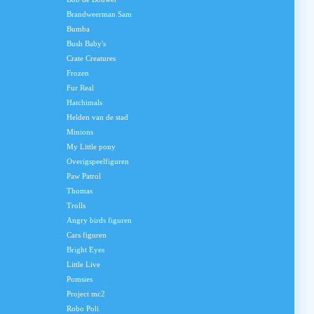
Brandweerman Sam
Bumba
Bush Baby's
Crate Creatures
Frozen
Fur Real
Hatchimals
Helden van de stad
Minions
My Little pony
Overigspeelfiguren
Paw Patrol
Thomas
Trolls
Angry birds figuren
Cars figuren
Bright Eyes
Little Live
Pomsies
Project mc2
Robo Poli