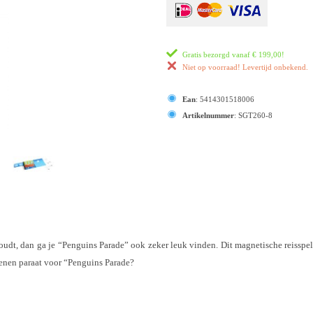
Gratis bezorgd vanaf
€ 199,00
!
Niet op voorraad! Levertijd onbekend.
Ean
:
5414301518006
Artikelnummer
:
SGT260-8
 houdt, dan ga je “Penguins Parade” ook zeker leuk vinden. Dit magnetische reisspe
senen paraat voor “Penguins Parade?