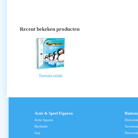
Recent bekeken producten
Penguins parade
Actie & Speel Figuren
Buiten
Actie figuren
Driewiel
Beyblade
Accessoi
Itop
Driewiele