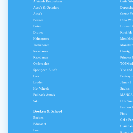
Afstands Bestuurbaar
Cutie Sti
Accu's & Opladers
Depesch
Auto's
Create Y
Beesten
Dino Wo
Boten
Horses D
Drones
Knuffels
Helicopters
Miss Me
Toebehoren
Monster 
Racebanen
Overig
Racebanen
Princess
Onderdelen
TOPMod
Speelgoed Auto's
Ylvi and
Cars
Fantasy 
Bruder
J1mo71
Hot Wheels
Snukis
Pullback Auto's
MANGA
Siku
Doh Vinc
Fashion 
Boeken & School
Fimo
Boeken
Gel a Pee
Educatief
Glam Go
Loco
Kinetic s