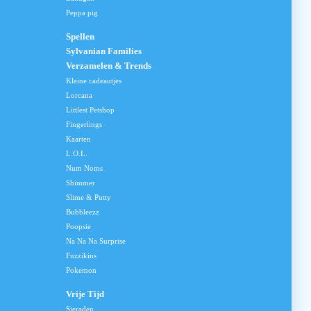
Peppa pig
Spellen
Sylvanian Families
Verzamelen & Trends
Kleine cadeautjes
Lorcana
Littlest Petshop
Fingerlings
Kaarten
L.O.L.
Num Noms
Shimmer
Slime & Putty
Bubbleezz
Poopsie
Na Na Na Surprise
Fuzzikins
Pokemon
Vrije Tijd
Sieraden