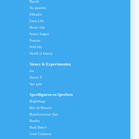
Bayala
De smurfen
Eldrador
Farm Life
Horse club
Justice league
Peanuts
Wild life
World of history
Sience & Experimenten
4m
Sience X
Spy gear
Speelfiguren en Speelsets
Brightlingz
Bob de Bouwer
Brandweerman Sam
Bumba
Bush Baby's
Crate Creatures