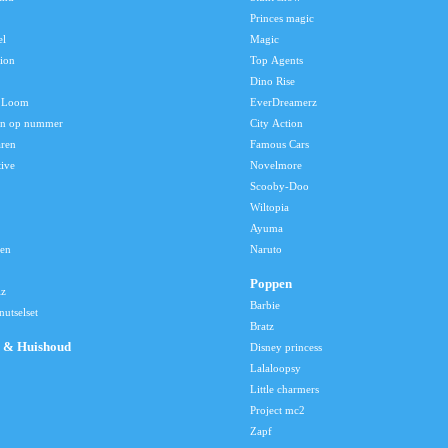
Princes magic
el
Magic
tion
Top Agents
Dino Rise
 Loom
EverDreamerz
en op nummer
City Action
aren
Famous Cars
tive
Novelmore
Scooby-Doo
Wiltopia
Ayuma
len
Naruto
Poppen
lz
Barbie
utselset
Bratz
 & Huishoud
Disney princess
Lalaloopsy
Little charmers
Project mc2
Zapf