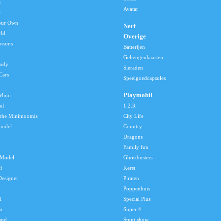
x
Avatar
e
our Own
Nerf
rld
Overige
reams
Batterijen
Geheugenkaarten
lody
Sieraden
Cars
Speelgoedcapsules
Playmobil
 Mimi
el
1.2.3.
 the Minimoomis
City Life
model
Country
Dragons
Family fun
Model
Ghostbusters
i
Kerst
Designer
Piraten
Poppenhuis
l
Special Plus
o
Super 4
and
Stunt show