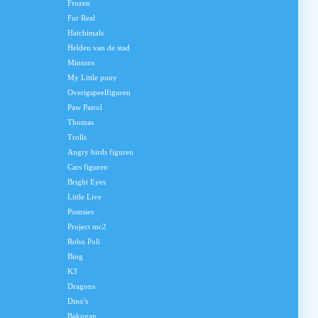
Frozen
Fur Real
Hatchimals
Helden van de stad
Minions
My Little pony
Overigspeelfiguren
Paw Patrol
Thomas
Trolls
Angry birds figuren
Cars figuren
Bright Eyes
Little Live
Pomsies
Project mc2
Robo Poli
Bing
K3
Dragons
Dino's
Bakugan