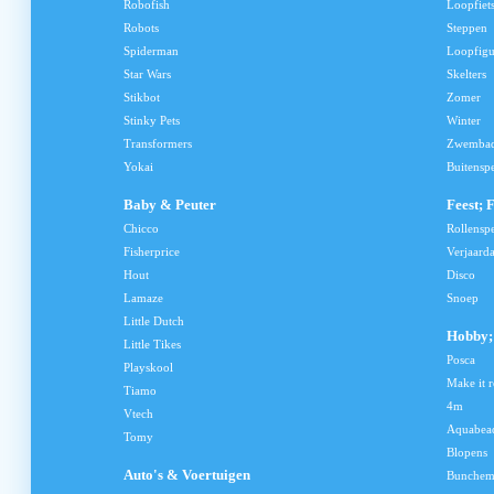
Robofish
Loopfiet
Robots
Steppen
Spiderman
Loopfig
Star Wars
Skelters
Stikbot
Zomer
Stinky Pets
Winter
Transformers
Zwemba
Yokai
Buitensp
Baby & Peuter
Feest; 
Chicco
Rollensp
Fisherprice
Verjaard
Hout
Disco
Lamaze
Snoep
Little Dutch
Hobby; 
Little Tikes
Posca
Playskool
Make it r
Tiamo
4m
Vtech
Aquabea
Tomy
Blopens
Auto's & Voertuigen
Bunchem