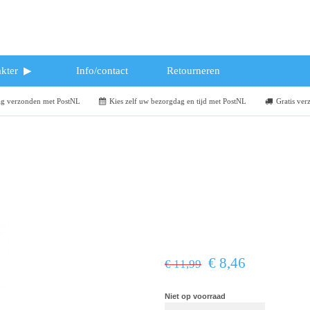
kter
Info/contact
Retourneren
dag verzonden met PostNL
Kies zelf uw bezorgdag en tijd met PostNL
Gratis ver
€ 8,46
€ 11,99
Niet op voorraad