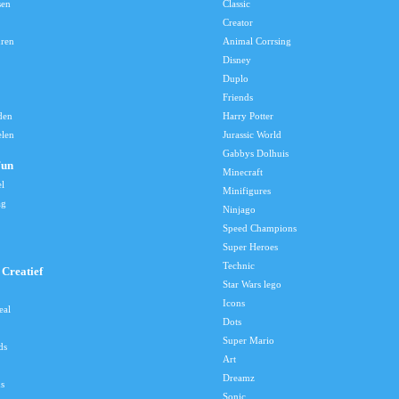
sen
Classic
Creator
uren
Animal Corrsing
Disney
Duplo
Friends
den
Harry Potter
elen
Jurassic World
Gabbys Dolhuis
Fun
Minecraft
el
Minifigures
ag
Ninjago
Speed Champions
Super Heroes
Technic
Creatief
Star Wars lego
Icons
eal
Dots
Super Mario
ds
Art
Dreamz
s
Sonic