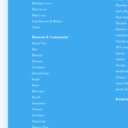
Bambino Loco
Mandala
Maxi Loco
Nail a Pe
Mini Loco
Paint Sta
Lunchboxen & Bekers
Playdoh
Tiptoi
Rainbow
Schilder
Bouwen & Constructie
Schrijfw
Boom Trix
SES crea
Brio
Sprazy
Bblocks
Stabilo
Domino
Xoomy
Geosmart
Strijkkra
Gereedschap
String it
Kapla
Aqua Ge
Knex
Jumbo Kn
Meccano
Revell
Keuken
Smartmax
Tomtect
Gravitrax
Smartivity
Magna Tiles