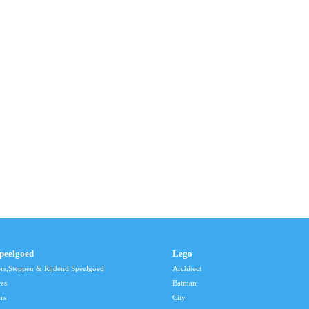
speelgoed
Lego
ers,Steppen & Rijdend Speelgoed
Architect
res
Batman
rs
City