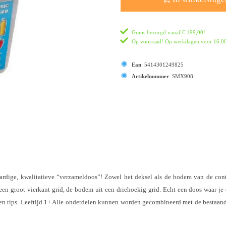
Gratis bezorgd vanaf
€ 199,00
!
Op voorraad! Op werkdagen voor 16:00 
Ean
:
5414301249825
Artikelnummer
:
SMX908
dige, kwalitatieve “verzameldoos”! Zowel het deksel als de bodem van de con
t een groot vierkant grid, de bodem uit een driehoekig grid. Echt een doos waar 
 en tips. Leeftijd 1+ Alle onderdelen kunnen worden gecombineerd met de besta