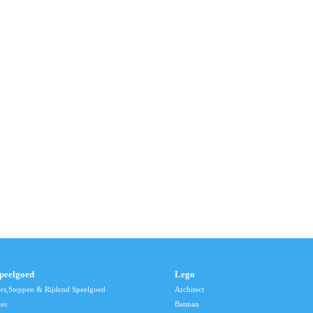
speelgoed
Lego
ers,Steppen & Rijdend Speelgoed
Architect
res
Batman