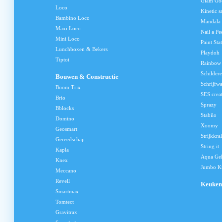
Glam Go
Loco
Kinetic s
Bambino Loco
Mandala
Maxi Loco
Nail a Pe
Mini Loco
Paint Sta
Lunchboxen & Bekers
Playdoh
Tiptoi
Rainbow
Schilder
Bouwen & Constructie
Schrijfw
Boom Trix
SES crea
Brio
Sprazy
Bblocks
Stabilo
Domino
Xoomy
Geosmart
Strijkkra
Gereedschap
String it
Kapla
Aqua Ge
Knex
Jumbo Kn
Meccano
Revell
Keuken
Smartmax
Tomtect
Gravitrax