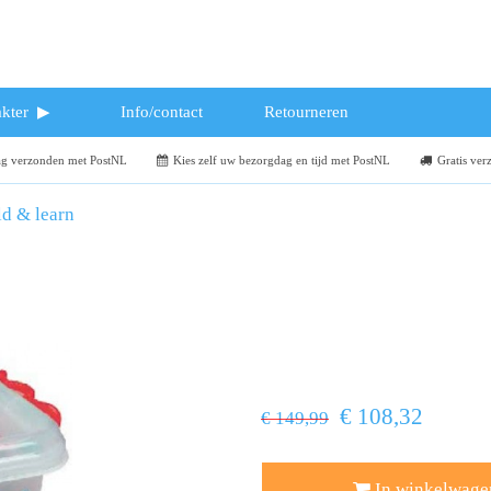
kter
Info/contact
Retourneren
dag verzonden met PostNL
Kies zelf uw bezorgdag en tijd met PostNL
Gratis ver
d & learn
€ 108,32
€ 149,99
In winkelwage