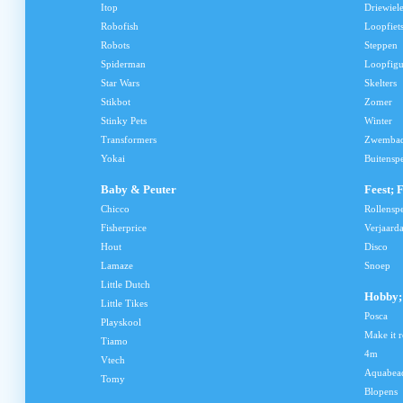
Itop
Driewiele
Robofish
Loopfiet
Robots
Steppen
Spiderman
Loopfig
Star Wars
Skelters
Stikbot
Zomer
Stinky Pets
Winter
Transformers
Zwemba
Yokai
Buitensp
Baby & Peuter
Feest; 
Chicco
Rollensp
Fisherprice
Verjaard
Hout
Disco
Lamaze
Snoep
Little Dutch
Hobby; 
Little Tikes
Posca
Playskool
Make it r
Tiamo
4m
Vtech
Aquabea
Tomy
Blopens