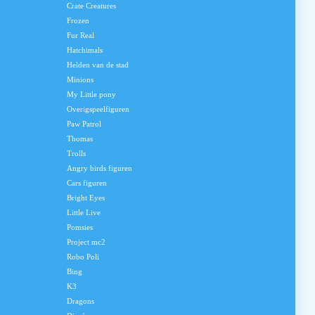
Crate Creatures
Frozen
Fur Real
Hatchimals
Helden van de stad
Minions
My Little pony
Overigspeelfiguren
Paw Patrol
Thomas
Trolls
Angry birds figuren
Cars figuren
Bright Eyes
Little Live
Pomsies
Project mc2
Robo Poli
Bing
K3
Dragons