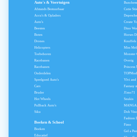
Auto's & Voertuigen
Bunchem
Afstands Bestuurbaar
Cutie Sti
Accu's & Opladers
Depesch
Auto's
Create Y
Beesten
Dino Wo
Boten
Horses D
Drones
Knuffels
Helicopters
Miss Me
Toebehoren
Monster 
Racebanen
Overig
Racebanen
Princess
Onderdelen
TOPMod
Speelgoed Auto's
Ylvi and
Cars
Fantasy 
Bruder
J1mo71
Hot Wheels
Snukis
Pullback Auto's
MANGA
Siku
Doh Vinc
Fashion 
Boeken & School
Fimo
Boeken
Gel a Pee
Educatief