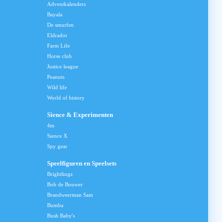
Adventkalenders
Bayala
De smurfen
Eldrador
Farm Life
Horse club
Justice league
Peanuts
Wild life
World of history
Sience & Experimenten
4m
Sience X
Spy gear
Speelfiguren en Speelsets
Brightlingz
Bob de Bouwer
Brandweerman Sam
Bumba
Bush Baby's