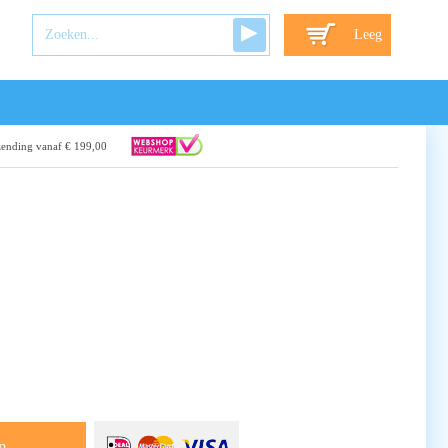
Leeg
zending vanaf € 199,00
n