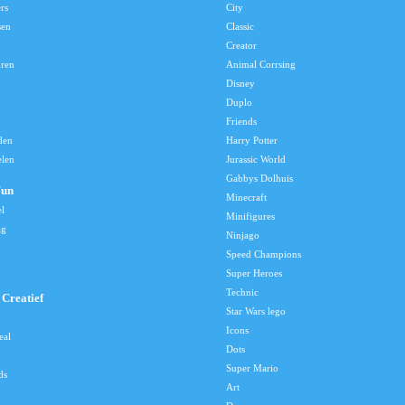
rs
City
sen
Classic
Creator
uren
Animal Corrsing
Disney
Duplo
Friends
den
Harry Potter
elen
Jurassic World
Gabbys Dolhuis
Fun
Minecraft
el
Minifigures
ag
Ninjago
Speed Champions
Super Heroes
Technic
Creatief
Star Wars lego
Icons
eal
Dots
Super Mario
ds
Art