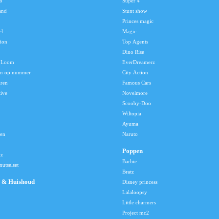
o
Super 4
and
Stunt show
Princes magic
el
Magic
tion
Top Agents
Dino Rise
 Loom
EverDreamerz
en op nummer
City Action
aren
Famous Cars
tive
Novelmore
Scooby-Doo
Wiltopia
Ayuma
len
Naruto
Poppen
lz
Barbie
utselset
Bratz
 & Huishoud
Disney princess
Lalaloopsy
Little charmers
Project mc2