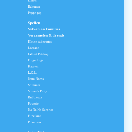
Dino's
Bakugan
Peppa pig
Spellen
Sylvanian Families
Verzamelen & Trends
Kleine cadeautjes
Lorcana
Littlest Petshop
Fingerlings
Kaarten
L.O.L.
Num Noms
Shimmer
Slime & Putty
Bubbleezz
Poopsie
Na Na Na Surprise
Fuzzikins
Pokemon