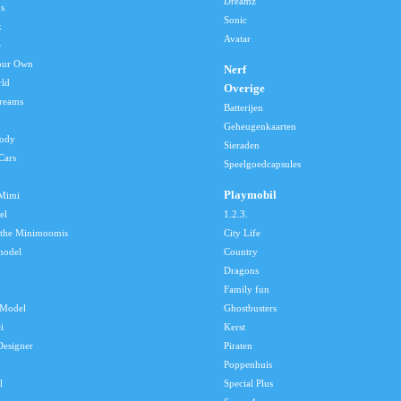
Dreamz
s
Sonic
x
Avatar
e
our Own
Nerf
rld
Overige
reams
Batterijen
Geheugenkaarten
lody
Sieraden
Cars
Speelgoedcapsules
Playmobil
 Mimi
el
1.2.3.
 the Minimoomis
City Life
model
Country
Dragons
Family fun
Model
Ghostbusters
i
Kerst
Designer
Piraten
Poppenhuis
l
Special Plus