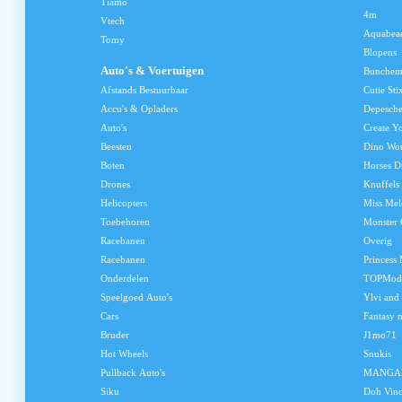
Tiamo
4m
Vtech
Aquabea
Tomy
Blopens
Auto's & Voertuigen
Bunchem
Afstands Bestuurbaar
Cutie Sti
Accu's & Opladers
Depesch
Auto's
Create Y
Beesten
Dino Wo
Boten
Horses D
Drones
Knuffels
Helicopters
Miss Me
Toebehoren
Monster 
Racebanen
Overig
Racebanen
Princess
Onderdelen
TOPMod
Speelgoed Auto's
Ylvi and
Cars
Fantasy 
Bruder
J1mo71
Hot Wheels
Snukis
Pullback Auto's
MANGA
Siku
Doh Vinc