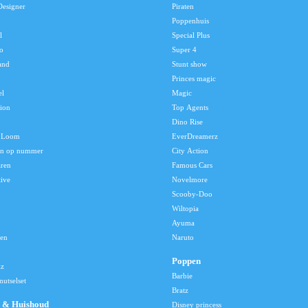
Designer
Piraten
Poppenhuis
l
Special Plus
o
Super 4
and
Stunt show
Princes magic
el
Magic
tion
Top Agents
Dino Rise
 Loom
EverDreamerz
en op nummer
City Action
aren
Famous Cars
tive
Novelmore
Scooby-Doo
Wiltopia
Ayuma
len
Naruto
Poppen
lz
Barbie
utselset
Bratz
 & Huishoud
Disney princess