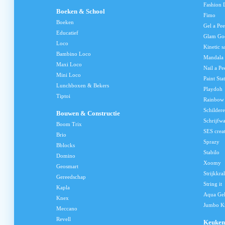
Fashion 
Boeken & School
Fimo
Boeken
Gel a Pee
Educatief
Glam Go
Loco
Kinetic s
Bambino Loco
Mandala
Maxi Loco
Nail a Pe
Mini Loco
Paint Sta
Lunchboxen & Bekers
Playdoh
Tiptoi
Rainbow
Schilder
Bouwen & Constructie
Schrijfw
Boom Trix
SES crea
Brio
Sprazy
Bblocks
Stabilo
Domino
Xoomy
Geosmart
Strijkkra
Gereedschap
String it
Kapla
Aqua Ge
Knex
Jumbo Kn
Meccano
Revell
Keuken