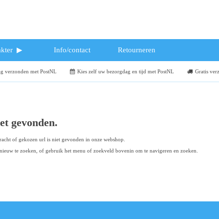
kter
Info/contact
Retourneren
dag verzonden met PostNL
Kies zelf uw bezorgdag en tijd met PostNL
Gratis ver
iet gevonden.
acht of gekozen url is niet gevonden in onze webshop.
ieuw te zoeken, of gebruik het menu of zoekveld bovenin om te navigeren en zoeken.