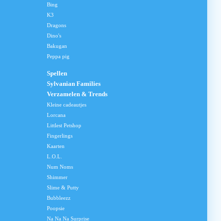
Bing
K3
Dragons
Dino's
Bakugan
Peppa pig
Spellen
Sylvanian Families
Verzamelen & Trends
Kleine cadeautjes
Lorcana
Littlest Petshop
Fingerlings
Kaarten
L.O.L.
Num Noms
Shimmer
Slime & Putty
Bubbleezz
Poopsie
Na Na Na Surprise