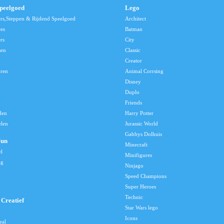
speelgoed
Lego
ers,Steppen & Rijdend Speelgoed
Architect
res
Batman
rs
City
sen
Classic
Creator
uren
Animal Corrsing
Disney
Duplo
Friends
den
Harry Potter
elen
Jurassic World
Gabbys Dolhuis
Fun
Minecraft
el
Minifigures
ag
Ninjago
Speed Champions
Super Heroes
Technic
Creatief
Star Wars lego
Icons
eal