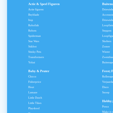
Actie & Speel Figuren
Buiten
Actie figuren
Driewiel
Beyblade
Accessoi
Itop
Driewiele
Robofish
Loopfiet
Robots
Steppen
Spiderman
Loopfig
Star Wars
Skelters
Stikbot
Zomer
Stinky Pets
Winter
Transformers
Zwemba
Yokai
Buitensp
Baby & Peuter
Feest; 
Chicco
Rollensp
Fisherprice
Verjaard
Hout
Disco
Lamaze
Snoep
Little Dutch
Hobby; 
Little Tikes
Posca
Playskool
Make it r