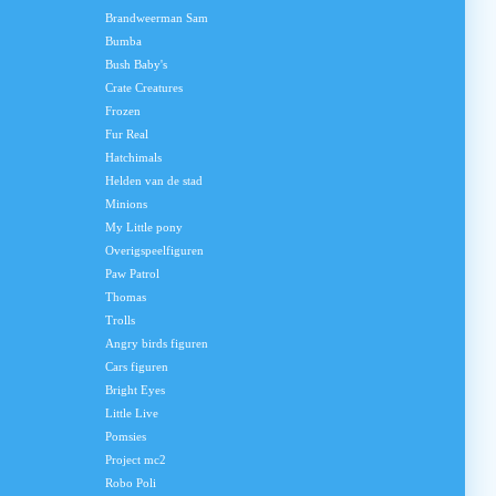
Brandweerman Sam
Bumba
Bush Baby's
Crate Creatures
Frozen
Fur Real
Hatchimals
Helden van de stad
Minions
My Little pony
Overigspeelfiguren
Paw Patrol
Thomas
Trolls
Angry birds figuren
Cars figuren
Bright Eyes
Little Live
Pomsies
Project mc2
Robo Poli