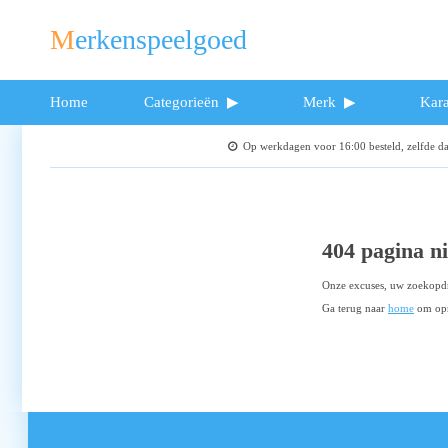
Merkenspeelgoed
Home
Categorieën
Merk
Kara
Op werkdagen voor 16:00 besteld, zelfde 
404 pagina n
Onze excuses, uw zoekopdr
Ga terug naar
home
om opn