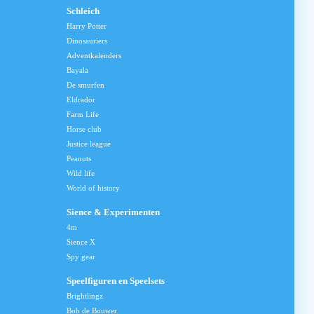
Schleich
Harry Potter
Dinosauriers
Adventkalenders
Bayala
De smurfen
Eldrador
Farm Life
Horse club
Justice league
Peanuts
Wild life
World of history
Sience & Experimenten
4m
Sience X
Spy gear
Speelfiguren en Speelsets
Brightlingz
Bob de Bouwer