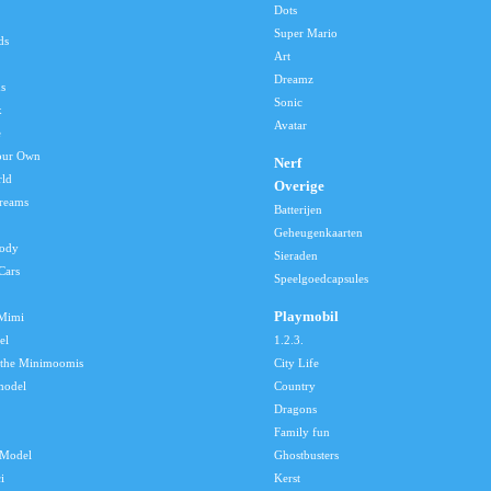
Dots
Super Mario
ds
Art
Dreamz
s
Sonic
x
Avatar
e
our Own
Nerf
rld
Overige
reams
Batterijen
Geheugenkaarten
lody
Sieraden
Cars
Speelgoedcapsules
Playmobil
 Mimi
el
1.2.3.
 the Minimoomis
City Life
model
Country
Dragons
Family fun
Model
Ghostbusters
i
Kerst