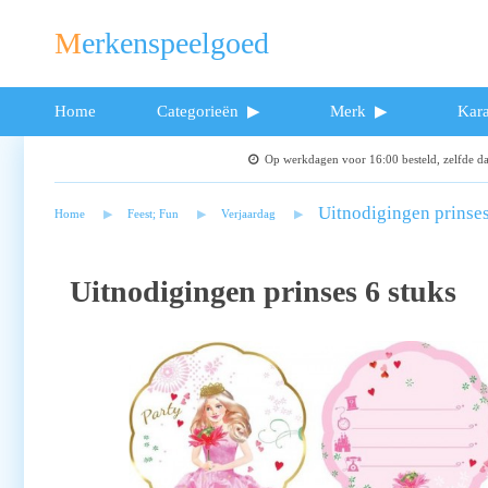
Merkenspeelgoed
Home
Categorieën
Merk
Kara
Op werkdagen voor 16:00 besteld, zelfde 
Uitnodigingen prinses
Home
Feest; Fun
Verjaardag
Uitnodigingen prinses 6 stuks