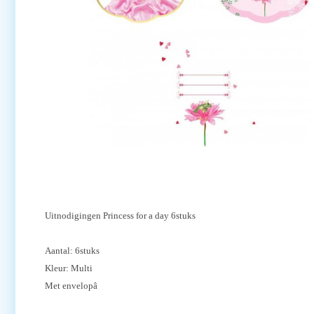
Uitnodigingen Princess for a day 6stuks
Aantal: 6stuks
Kleur: Multi
Met envelopâ