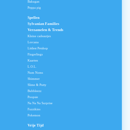
Bakugan
Peppa pig
Spellen
Sylvanian Families
Verzamelen & Trends
Kleine cadeautjes
Lorcana
Littlest Petshop
Fingerlings
Kaarten
L.O.L.
Num Noms
Shimmer
Slime & Putty
Bubbleezz
Poopsie
Na Na Na Surprise
Fuzzikins
Pokemon
Vrije Tijd