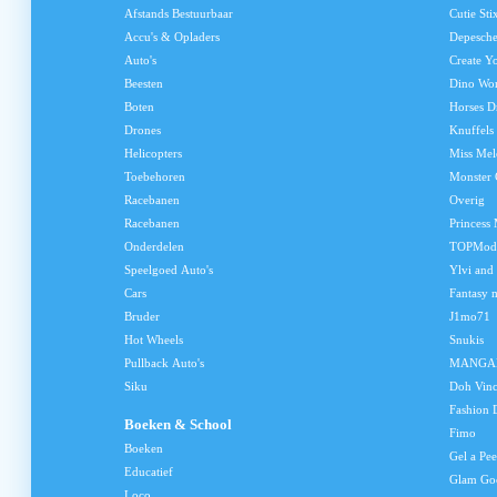
Afstands Bestuurbaar
Cutie Sti
Accu's & Opladers
Depesch
Auto's
Create Y
Beesten
Dino Wo
Boten
Horses D
Drones
Knuffels
Helicopters
Miss Me
Toebehoren
Monster 
Racebanen
Overig
Racebanen
Princess
Onderdelen
TOPMod
Speelgoed Auto's
Ylvi and
Cars
Fantasy 
Bruder
J1mo71
Hot Wheels
Snukis
Pullback Auto's
MANGA
Siku
Doh Vinc
Fashion 
Boeken & School
Fimo
Boeken
Gel a Pee
Educatief
Glam Go
Loco