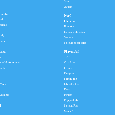
Sonic
x
Avatar
e
our Own
Nerf
rld
Overige
reams
Batterijen
Geheugenkaarten
lody
Sieraden
Cars
Speelgoedcapsules
Playmobil
 Mimi
el
1.2.3.
 the Minimoomis
City Life
model
Country
Dragons
Family fun
Model
Ghostbusters
i
Kerst
Designer
Piraten
Poppenhuis
l
Special Plus
o
Super 4