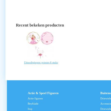
Recent bekeken producten
Uitnodigingen prinses 6 stuks
Actie & Speel Figuren
Buiten
Actie figuren
Driewiel
Beyblade
Accessoi
Itop
Driewiele