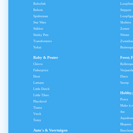
Robofish
Loopfiet
Robots
Steppen
Spiderman
Loopfig
Star Wars
Skelters
Stikbot
Zomer
Stinky Pets
Winter
Transformers
Zwemba
Yokai
Buitensp
Baby & Peuter
Feest; 
Chicco
Rollensp
Fisherprice
Verjaard
Hout
Disco
Lamaze
Snoep
Little Dutch
Hobby; 
Little Tikes
Posca
Playskool
Make it r
Tiamo
4m
Vtech
Aquabea
Tomy
Blopens
Auto's & Voertuigen
Bunchem