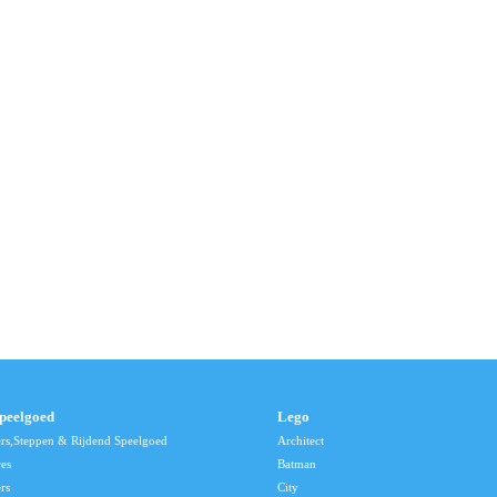
speelgoed
Lego
ers,Steppen & Rijdend Speelgoed
Architect
res
Batman
rs
City