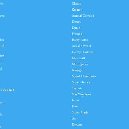
sen
Classic
Creator
uren
Animal Corrsing
Disney
Duplo
Friends
den
Harry Potter
elen
Jurassic World
Gabbys Dolhuis
Fun
Minecraft
el
Minifigures
ag
Ninjago
Speed Champions
Super Heroes
Technic
Creatief
Star Wars lego
Icons
eal
Dots
Super Mario
ds
Art
Dreamz
s