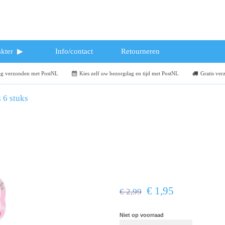
kter
Info/contact
Retourneren
dag verzonden met PostNL
Kies zelf uw bezorgdag en tijd met PostNL
Gratis ver
 6 stuks
€ 1,95
€ 2,99
Niet op voorraad