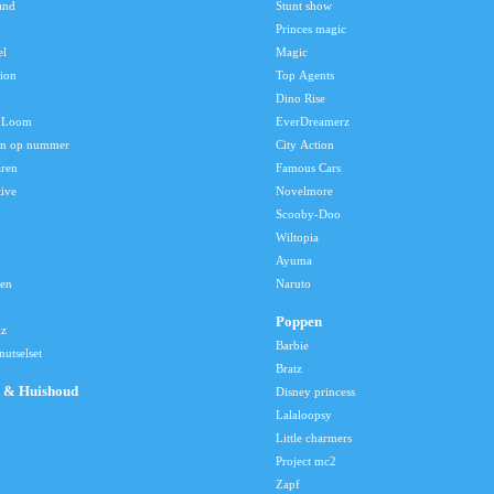
and
Stunt show
Princes magic
el
Magic
tion
Top Agents
Dino Rise
 Loom
EverDreamerz
en op nummer
City Action
aren
Famous Cars
tive
Novelmore
Scooby-Doo
Wiltopia
Ayuma
len
Naruto
Poppen
lz
Barbie
utselset
Bratz
 & Huishoud
Disney princess
Lalaloopsy
Little charmers
Project mc2
Zapf