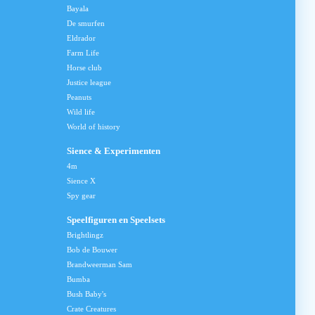
Bayala
De smurfen
Eldrador
Farm Life
Horse club
Justice league
Peanuts
Wild life
World of history
Sience & Experimenten
4m
Sience X
Spy gear
Speelfiguren en Speelsets
Brightlingz
Bob de Bouwer
Brandweerman Sam
Bumba
Bush Baby's
Crate Creatures