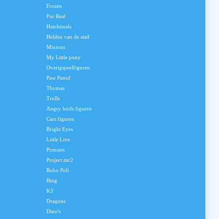
Frozen
Fur Real
Hatchimals
Helden van de stad
Minions
My Little pony
Overigspeelfiguren
Paw Patrol
Thomas
Trolls
Angry birds figuren
Cars figuren
Bright Eyes
Little Live
Pomsies
Project mc2
Robo Poli
Bing
K3
Dragons
Dino's