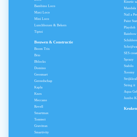
Kinetic s
Bambino Loco
Mandala
Maxi Loco
Nail a Pe
Mini Loco
Paint Sta
Lunchboxen & Bekers
Playdoh
Tiptoi
Rainbow
Schilder
Bouwen & Constructie
Schrijfw
Boom Trix
SES crea
Brio
Sprazy
Bblocks
Stabilo
Domino
Xoomy
Geosmart
Strijkkra
Gereedschap
String it
Kapla
Aqua Ge
Knex
Jumbo Kn
Meccano
Revell
Keuken
Smartmax
Tomtect
Gravitrax
Smartivity