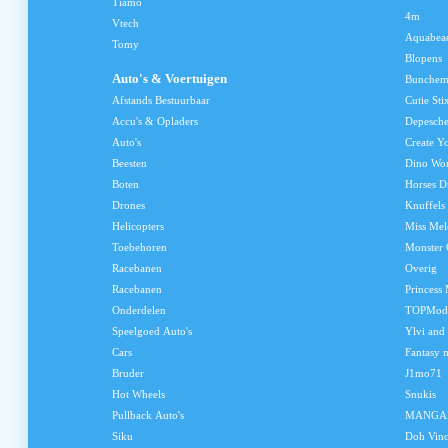
Tiamo
4m
Vtech
Aquabea
Tomy
Blopens
Auto's & Voertuigen
Bunchem
Afstands Bestuurbaar
Cutie Sti
Accu's & Opladers
Depesch
Auto's
Create Y
Beesten
Dino Wo
Boten
Horses D
Drones
Knuffels
Helicopters
Miss Me
Toebehoren
Monster 
Racebanen
Overig
Racebanen
Princess
Onderdelen
TOPMod
Speelgoed Auto's
Ylvi and
Cars
Fantasy 
Bruder
J1mo71
Hot Wheels
Snukis
Pullback Auto's
MANGA
Siku
Doh Vinc