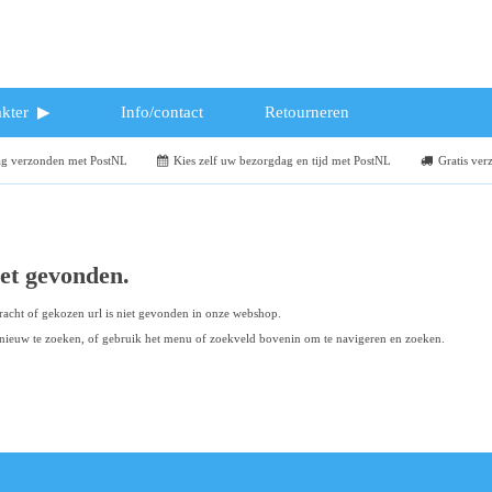
kter
Info/contact
Retourneren
dag verzonden met PostNL
Kies zelf uw bezorgdag en tijd met PostNL
Gratis ver
iet gevonden.
acht of gekozen url is niet gevonden in onze webshop.
ieuw te zoeken, of gebruik het menu of zoekveld bovenin om te navigeren en zoeken.