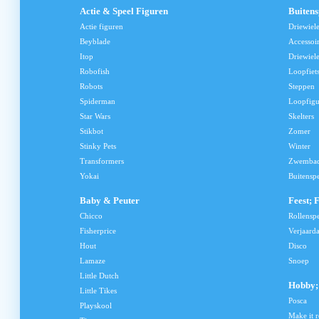
Actie & Speel Figuren
Buiten
Actie figuren
Driewiel
Beyblade
Accessoi
Itop
Driewiele
Robofish
Loopfiet
Robots
Steppen
Spiderman
Loopfig
Star Wars
Skelters
Stikbot
Zomer
Stinky Pets
Winter
Transformers
Zwemba
Yokai
Buitensp
Baby & Peuter
Feest; 
Chicco
Rollensp
Fisherprice
Verjaard
Hout
Disco
Lamaze
Snoep
Little Dutch
Hobby; 
Little Tikes
Posca
Playskool
Make it r