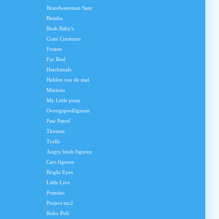
Brandweerman Sam
Bumba
Bush Baby's
Crate Creatures
Frozen
Fur Real
Hatchimals
Helden van de stad
Minions
My Little pony
Overigspeelfiguren
Paw Patrol
Thomas
Trolls
Angry birds figuren
Cars figuren
Bright Eyes
Little Live
Pomsies
Project mc2
Robo Poli