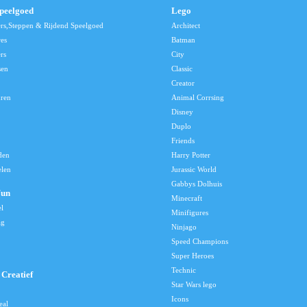
speelgoed
Lego
ers,Steppen & Rijdend Speelgoed
Architect
res
Batman
rs
City
sen
Classic
Creator
uren
Animal Corrsing
Disney
Duplo
Friends
den
Harry Potter
elen
Jurassic World
Gabbys Dolhuis
Fun
Minecraft
el
Minifigures
ag
Ninjago
Speed Champions
Super Heroes
Technic
Creatief
Star Wars lego
Icons
eal