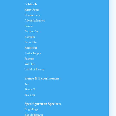
Schleich
Harry Potter
Dinosauriers
Adventkalenders
Bayala
De smurfen
Eldrador
Farm Life
Horse club
Justice league
Peanuts
Wild life
World of history
Sience & Experimenten
4m
Sience X
Spy gear
Speelfiguren en Speelsets
Brightlingz
Bob de Bouwer