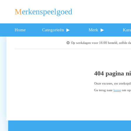
Merkenspeelgoed
Home
Categorieën
Merk
Kara
Op werkdagen voor 16:00 besteld, zelfde 
404 pagina n
Onze excuses, uw zoekopdr
Ga terug naar
home
om opn