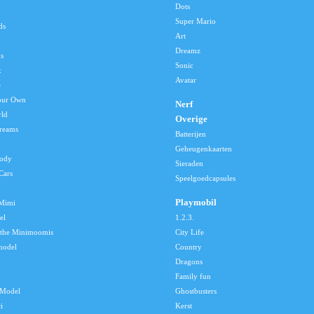
Dots
Super Mario
ds
Art
Dreamz
s
Sonic
x
Avatar
e
our Own
Nerf
rld
Overige
reams
Batterijen
Geheugenkaarten
lody
Sieraden
Cars
Speelgoedcapsules
Playmobil
 Mimi
el
1.2.3.
 the Minimoomis
City Life
model
Country
Dragons
Family fun
Model
Ghostbusters
i
Kerst