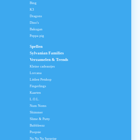
Bing
K3
Dragons
Dino's
Bakugan
Peppa pig
Spellen
Sylvanian Families
Verzamelen & Trends
Kleine cadeautjes
Lorcana
Littlest Petshop
Fingerlings
Kaarten
L.O.L.
Num Noms
Shimmer
Slime & Putty
Bubbleezz
Poopsie
Na Na Na Surprise