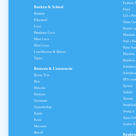
Fashion 
Boeken & School
Fimo
Boeken
Gel a Pee
Educatief
Glam Go
Loco
Kinetic s
Bambino Loco
Mandala
Maxi Loco
Nail a Pe
Mini Loco
Paint Sta
Lunchboxen & Bekers
Playdoh
Tiptoi
Rainbow
Schilder
Bouwen & Constructie
Schrijfw
Boom Trix
SES crea
Brio
Sprazy
Bblocks
Stabilo
Domino
Xoomy
Geosmart
Strijkkra
Gereedschap
String it
Kapla
Aqua Ge
Knex
Jumbo Kn
Meccano
Revell
Keuken