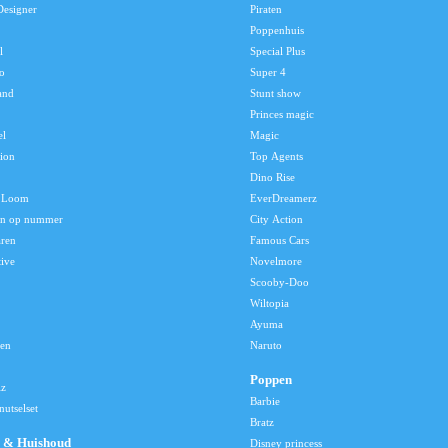
Designer
Piraten
Poppenhuis
l
Special Plus
o
Super 4
and
Stunt show
Princes magic
el
Magic
tion
Top Agents
Dino Rise
 Loom
EverDreamerz
en op nummer
City Action
aren
Famous Cars
tive
Novelmore
Scooby-Doo
Wiltopia
Ayuma
len
Naruto
Poppen
lz
Barbie
utselset
Bratz
 & Huishoud
Disney princess