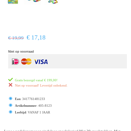
€ 17,18
€ 19,99
Niet op voorraad
Gratis bezorgd vanaf
€ 199,00
!
Niet op voorraad! Levertijd onbekend.
Ean
:
3417761481233
Artikelnummer
:
405-8123
Leeftijd
:
VANAF 1 JAAR