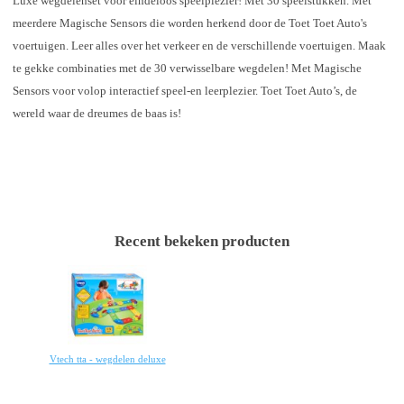
Luxe wegdelenset voor eindeloos speelplezier! Met 30 speelstukken. Met
meerdere Magische Sensors die worden herkend door de Toet Toet Auto's
voertuigen. Leer alles over het verkeer en de verschillende voertuigen. Maak
te gekke combinaties met de 30 verwisselbare wegdelen! Met Magische
Sensors voor volop interactief speel-en leerplezier. Toet Toet Auto’s, de
wereld waar de dreumes de baas is!
Recent bekeken producten
Vtech tta - wegdelen deluxe