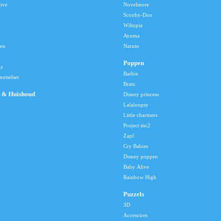
tive
Novelmore
Scooby-Doo
Wiltopia
Ayuma
len
Naruto
Poppen
lz
Barbie
utselset
Bratz
 & Huishoud
Disney princess
Lalaloopsy
Little charmers
Project mc2
Zapf
Cry Babies
Disney poppen
Baby Alive
Rainbow High
Puzzels
3D
Accesoires