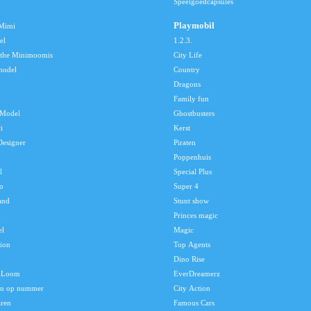
Speelgoedcapsules
Playmobil
 Mimi
el
1.2.3.
 the Minimoomis
City Life
model
Country
Dragons
Family fun
Model
Ghostbusters
i
Kerst
Designer
Piraten
Poppenhuis
l
Special Plus
o
Super 4
and
Stunt show
Princes magic
el
Magic
tion
Top Agents
Dino Rise
 Loom
EverDreamerz
en op nummer
City Action
aren
Famous Cars