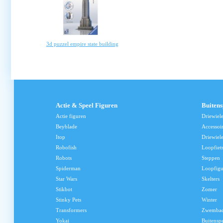
3d puzzel empire state building
Actie & Speel Figuren
Buiten
Actie figuren
Driewiel
Beyblade
Accessoi
Itop
Driewiele
Robofish
Loopfiet
Robots
Steppen
Spiderman
Loopfig
Star Wars
Skelters
Stikbot
Zomer
Stinky Pets
Winter
Transformers
Zwemba
Yokai
Buitensp