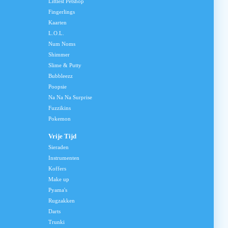
Littlest Petshop
Fingerlings
Kaarten
L.O.L.
Num Noms
Shimmer
Slime & Putty
Bubbleezz
Poopsie
Na Na Na Surprise
Fuzzikins
Pokemon
Vrije Tijd
Sieraden
Instrumenten
Koffers
Make up
Pyama's
Rugzakken
Darts
Trunki