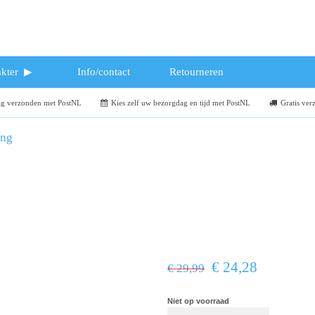
kter
Info/contact
Retourneren
dag verzonden met PostNL
Kies zelf uw bezorgdag en tijd met PostNL
Gratis ver
ing
€ 24,28
€ 29,99
Niet op voorraad