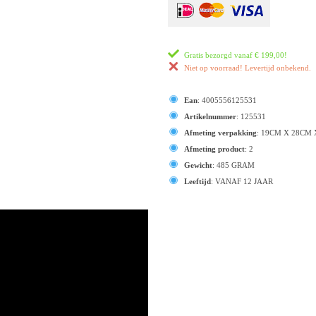
Gratis bezorgd vanaf
€ 199,00
!
Niet op voorraad! Levertijd onbekend.
Ean
:
4005556125531
Artikelnummer
:
125531
Afmeting verpakking
:
19CM X 28CM 
Afmeting product
:
2
Gewicht
:
485 GRAM
Leeftijd
:
VANAF 12 JAAR