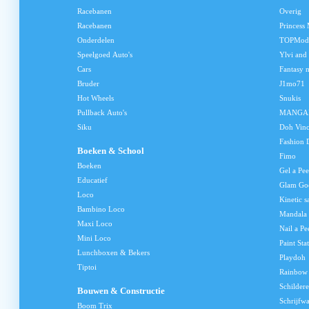
Racebanen
Overig
Racebanen
Princess
Onderdelen
TOPMod
Speelgoed Auto's
Ylvi and
Cars
Fantasy 
Bruder
J1mo71
Hot Wheels
Snukis
Pullback Auto's
MANGA
Siku
Doh Vinc
Fashion 
Boeken & School
Fimo
Boeken
Gel a Pee
Educatief
Glam Go
Loco
Kinetic s
Bambino Loco
Mandala
Maxi Loco
Nail a Pe
Mini Loco
Paint Sta
Lunchboxen & Bekers
Playdoh
Tiptoi
Rainbow
Schilder
Bouwen & Constructie
Schrijfw
Boom Trix