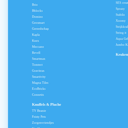
SES crea
Brio
Sprazy
Bblocks
Stabilo
Domino
Xoomy
Geosmart
Strijkkra
Gereedschap
String it
Kapla
Aqua Ge
Knex
Jumbo Kn
Meccano
Revell
Keuken
Smartmax
Tomtect
Gravitrax
Smartivity
Magna Tiles
EcoBricks
Connetix
Knuffels & Pluche
TY Beanie
Feisty Pets
Zorgenvriendjes