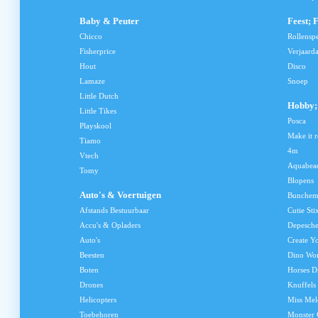
Baby & Peuter
Feest; 
Chicco
Rollensp
Fisherprice
Verjaard
Hout
Disco
Lamaze
Snoep
Little Dutch
Hobby; 
Little Tikes
Posca
Playskool
Make it r
Tiamo
4m
Vtech
Aquabea
Tomy
Blopens
Auto's & Voertuigen
Bunchem
Afstands Bestuurbaar
Cutie Sti
Accu's & Opladers
Depesch
Auto's
Create Y
Beesten
Dino Wo
Boten
Horses D
Drones
Knuffels
Helicopters
Miss Me
Toebehoren
Monster 