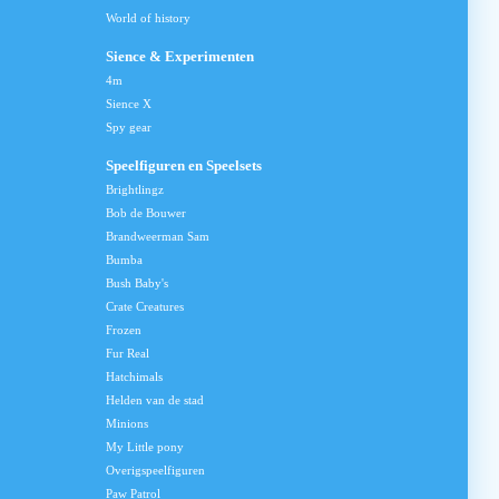
World of history
Sience & Experimenten
4m
Sience X
Spy gear
Speelfiguren en Speelsets
Brightlingz
Bob de Bouwer
Brandweerman Sam
Bumba
Bush Baby's
Crate Creatures
Frozen
Fur Real
Hatchimals
Helden van de stad
Minions
My Little pony
Overigspeelfiguren
Paw Patrol