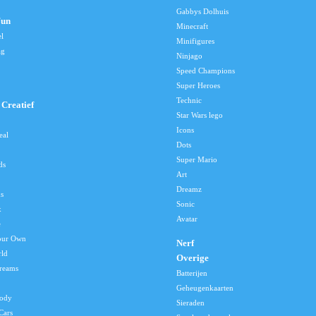
Gabbys Dolhuis
Fun
Minecraft
el
Minifigures
ag
Ninjago
Speed Champions
Super Heroes
Technic
Creatief
Star Wars lego
Icons
eal
Dots
Super Mario
ds
Art
Dreamz
s
Sonic
x
Avatar
e
our Own
Nerf
rld
Overige
reams
Batterijen
Geheugenkaarten
lody
Sieraden
Cars