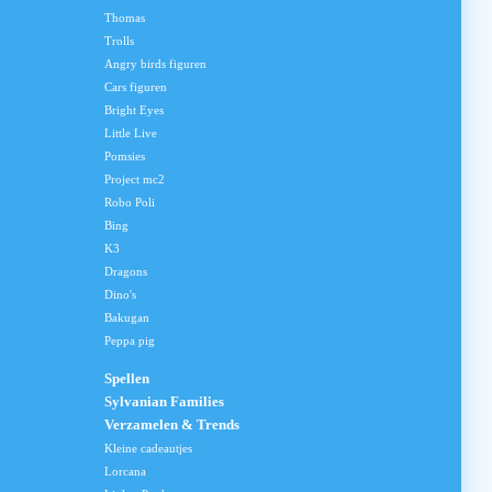
Thomas
Trolls
Angry birds figuren
Cars figuren
Bright Eyes
Little Live
Pomsies
Project mc2
Robo Poli
Bing
K3
Dragons
Dino's
Bakugan
Peppa pig
Spellen
Sylvanian Families
Verzamelen & Trends
Kleine cadeautjes
Lorcana