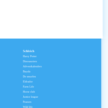
Schleich
Harry Potter
Dinosauriers
Adventkalenders
Bayala
De smurfen
Eldrador
Farm Life
Horse club
Justice league
Peanuts
Wild life