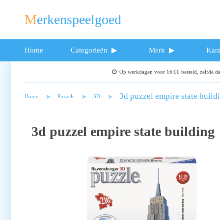
Merkenspeelgoed
Home
Categorieën
Merk
Kara
Op werkdagen voor 16:00 besteld, zelfde 
3d puzzel empire state build
Home
Puzzels
3D
3d puzzel empire state building