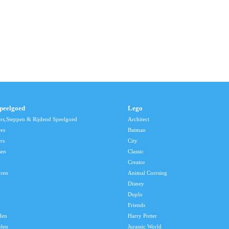
speelgoed
Lego
ers,Steppen & Rijdend Speelgoed
Architect
res
Batman
rs
City
sen
Classic
Creator
uren
Animal Corrsing
Disney
Duplo
Friends
den
Harry Potter
elen
Jurassic World