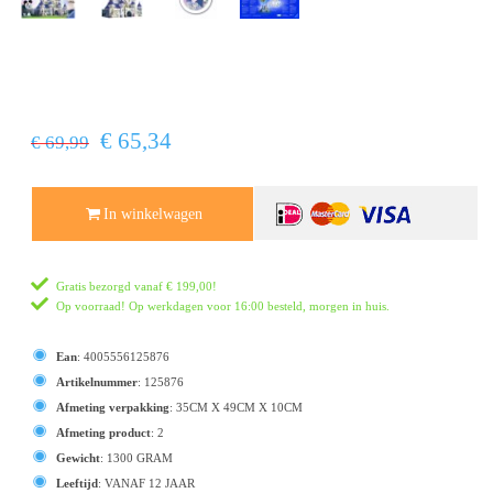
€ 65,34
€ 69,99
In winkelwagen
Gratis bezorgd vanaf
€ 199,00
!
Op voorraad! Op werkdagen voor 16:00 besteld, morgen in huis.
Ean
:
4005556125876
Artikelnummer
:
125876
Afmeting verpakking
:
35CM X 49CM X 10CM
Afmeting product
:
2
Gewicht
:
1300 GRAM
Leeftijd
:
VANAF 12 JAAR