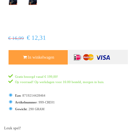
€ 12,31
€ 16,99
In winkelwagen
Gratis bezorgd vanaf
€ 199,00
!
Op voorraad! Op werkdagen voor 16:00 besteld, morgen in huis.
Ean
:
8719214428464
Artikelnummer
:
999-CRE01
Gewicht
:
290 GRAM
Leuk spel!