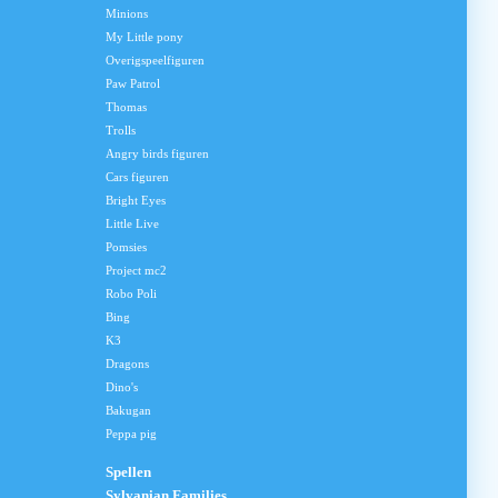
Minions
My Little pony
Overigspeelfiguren
Paw Patrol
Thomas
Trolls
Angry birds figuren
Cars figuren
Bright Eyes
Little Live
Pomsies
Project mc2
Robo Poli
Bing
K3
Dragons
Dino's
Bakugan
Peppa pig
Spellen
Sylvanian Families