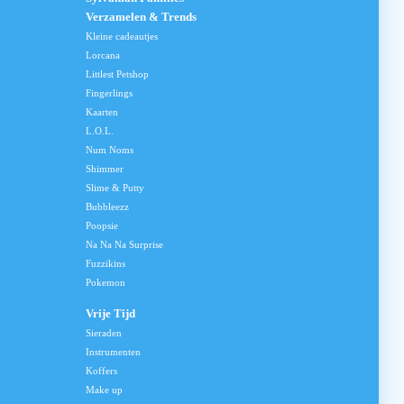
Verzamelen & Trends
Kleine cadeautjes
Lorcana
Littlest Petshop
Fingerlings
Kaarten
L.O.L.
Num Noms
Shimmer
Slime & Putty
Bubbleezz
Poopsie
Na Na Na Surprise
Fuzzikins
Pokemon
Vrije Tijd
Sieraden
Instrumenten
Koffers
Make up