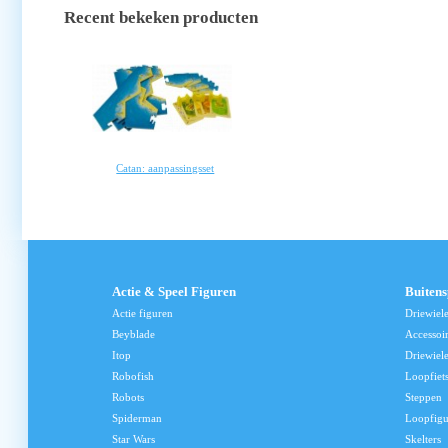
Recent bekeken producten
Catan: aanpassingsset
Actie & Speel Figuren
Buiten
Actie figuren
Driewiel
Beyblade
Accessoi
Itop
Driewiele
Robofish
Loopfiet
Robots
Steppen
Spiderman
Loopfig
Star Wars
Skelters