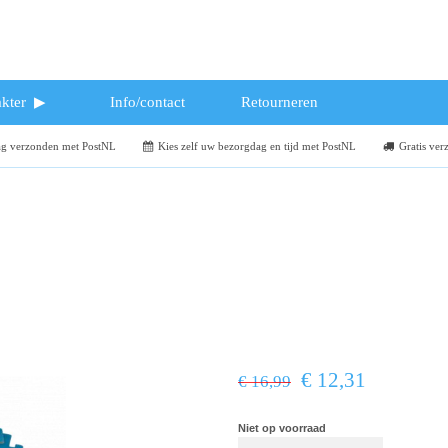
kter
Info/contact
Retourneren
dag verzonden met PostNL
Kies zelf uw bezorgdag en tijd met PostNL
Gratis ver
€ 12,31
€ 16,99
Niet op voorraad