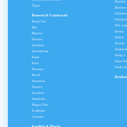
Playdoh
Tiptoi
Rainbow
Schilder
Bouwen & Constructie
Schrijfw
Boom Trix
SES crea
Brio
Sprazy
Bblocks
Stabilo
Domino
Xoomy
Geosmart
Strijkkra
Gereedschap
String it
Kapla
Aqua Ge
Knex
Jumbo Kn
Meccano
Revell
Keuken
Smartmax
Tomtect
Gravitrax
Smartivity
Magna Tiles
EcoBricks
Connetix
Knuffels & Pluche