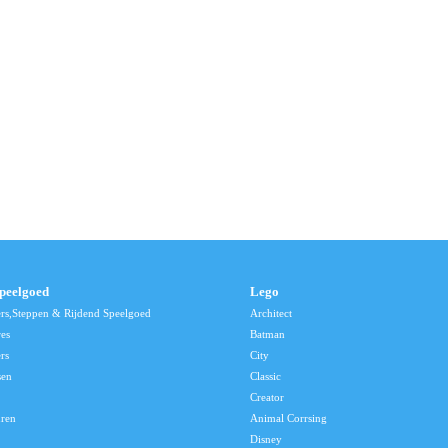
speelgoed
Lego
ers,Steppen & Rijdend Speelgoed
Architect
res
Batman
rs
City
sen
Classic
Creator
uren
Animal Corrsing
Disney