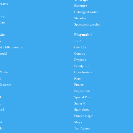
reams
Batterijen
Geheugenkaarten
lody
Sieraden
Cars
Speelgoedcapsules
Playmobil
 Mimi
el
1.2.3.
 the Minimoomis
City Life
model
Country
Dragons
Family fun
Model
Ghostbusters
i
Kerst
Designer
Piraten
Poppenhuis
l
Special Plus
o
Super 4
and
Stunt show
Princes magic
el
Magic
tion
Top Agents