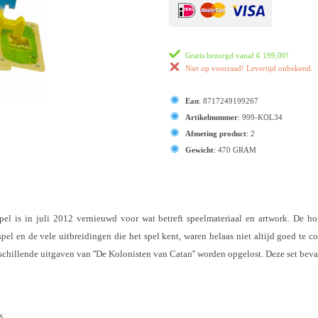
Gratis bezorgd vanaf
€ 199,00
!
Niet op voorraad! Levertijd onbekend.
Ean
:
8717249199267
Artikelnummer
:
999-KOL34
Afmeting product
:
2
Gewicht
:
470 GRAM
spel is in juli 2012 vernieuwd voor wat betreft speelmateriaal en artwork. De h
spel en de vele uitbreidingen die het spel kent, waren helaas niet altijd goed t
schillende uitgaven van ''De Kolonisten van Catan'' worden opgelost. Deze set beva
s