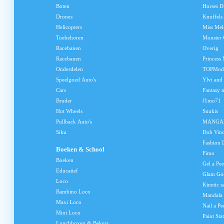
Boten
Horses D
Drones
Knuffels
Helicopters
Miss Me
Toebehoren
Monster 
Racebanen
Overig
Racebanen
Princess
Onderdelen
TOPMod
Speelgoed Auto's
Ylvi and
Cars
Fantasy 
Bruder
J1mo71
Hot Wheels
Snukis
Pullback Auto's
MANGA
Siku
Doh Vinc
Fashion 
Boeken & School
Fimo
Boeken
Gel a Pee
Educatief
Glam Go
Loco
Kinetic s
Bambino Loco
Mandala
Maxi Loco
Nail a Pe
Mini Loco
Paint Sta
Lunchboxen & Bekers