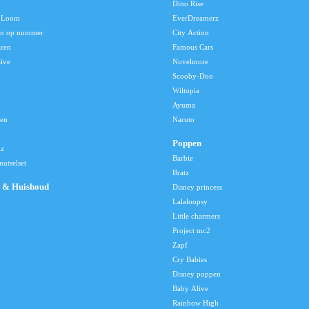
Dino Rise
 Loom
EverDreamerz
en op nummer
City Action
aren
Famous Cars
tive
Novelmore
Scooby-Doo
Wiltopia
Ayuma
len
Naruto
Poppen
lz
Barbie
utselset
Bratz
 & Huishoud
Disney princess
Lalaloopsy
Little charmers
Project mc2
Zapf
Cry Babies
Disney poppen
Baby Alive
Rainbow High