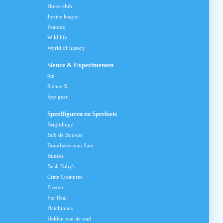
Horse club
Justice league
Peanuts
Wild life
World of history
Sience & Experimenten
4m
Sience X
Spy gear
Speelfiguren en Speelsets
Brightlingz
Bob de Bouwer
Brandweerman Sam
Bumba
Bush Baby's
Crate Creatures
Frozen
Fur Real
Hatchimals
Helden van de stad