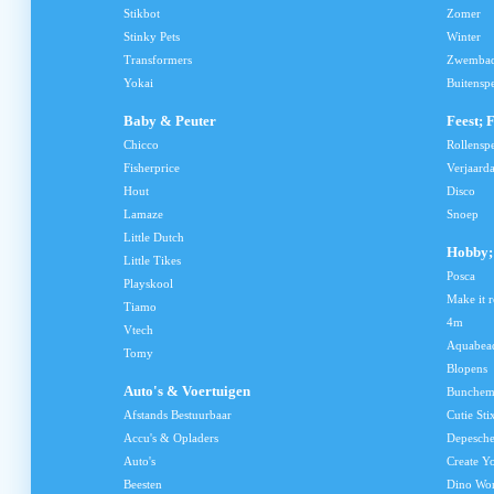
Stikbot
Zomer
Stinky Pets
Winter
Transformers
Zwemba
Yokai
Buitensp
Baby & Peuter
Feest; 
Chicco
Rollensp
Fisherprice
Verjaard
Hout
Disco
Lamaze
Snoep
Little Dutch
Hobby; 
Little Tikes
Posca
Playskool
Make it r
Tiamo
4m
Vtech
Aquabea
Tomy
Blopens
Auto's & Voertuigen
Bunchem
Afstands Bestuurbaar
Cutie Sti
Accu's & Opladers
Depesch
Auto's
Create Y
Beesten
Dino Wo