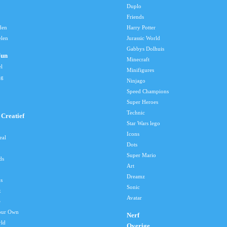
Duplo
Friends
den
Harry Potter
elen
Jurassic World
Gabbys Dolhuis
Fun
Minecraft
el
Minifigures
ag
Ninjago
Speed Champions
Super Heroes
Technic
Creatief
Star Wars lego
Icons
eal
Dots
Super Mario
ds
Art
Dreamz
s
Sonic
x
Avatar
e
our Own
Nerf
rld
Overige