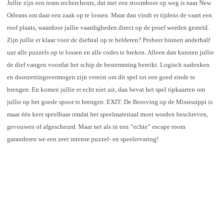
Jullie zijn een team rechercheurs, dat met een stoomboot op weg is naar New
Orleans om daar een zaak op te lossen. Maar dan vindt er tijdens de vaart een
roof plaats, waardoor jullie vaardigheden direct op de proef worden gesteld.
Zijn jullie er klaar voor de diefstal op te helderen? Probeer binnen anderhalf
uur alle puzzels op te lossen en alle codes te breken. Alleen dan kunnen jullie
de dief vangen voordat het schip de bestemming bereikt. Logisch nadenken
en doorzettingsvermogen zijn vereist om dit spel tot een goed einde te
brengen. En komen jullie er echt niet uit, dan bevat het spel tipkaarten om
jullie op het goede spoor te brengen. EXIT: De Beroving op de Mississippi is
maar één keer speelbaar omdat het speelmateriaal moet worden beschreven,
gevouwen of afgescheurd. Maar net als in een “echte” escape room
garanderen we een zeer intense puzzel- en speelervaring!