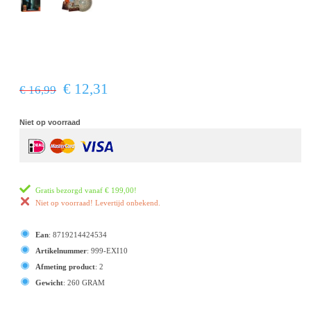
€ 12,31
€ 16,99
Niet op voorraad
Gratis bezorgd vanaf
€ 199,00
!
Niet op voorraad! Levertijd onbekend.
Ean
:
8719214424534
Artikelnummer
:
999-EXI10
Afmeting product
:
2
Gewicht
:
260 GRAM