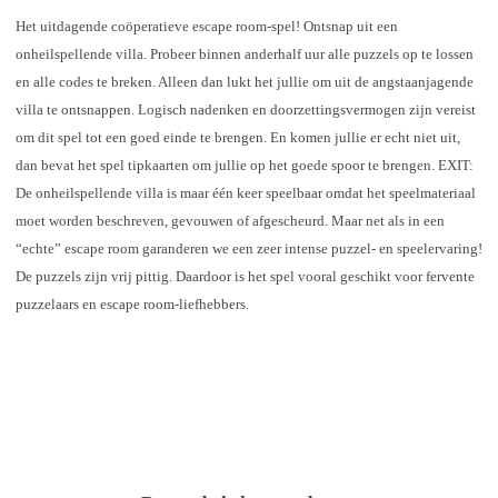
Het uitdagende coöperatieve escape room-spel! Ontsnap uit een
onheilspellende villa. Probeer binnen anderhalf uur alle puzzels op te lossen
en alle codes te breken. Alleen dan lukt het jullie om uit de angstaanjagende
villa te ontsnappen. Logisch nadenken en doorzettingsvermogen zijn vereist
om dit spel tot een goed einde te brengen. En komen jullie er echt niet uit,
dan bevat het spel tipkaarten om jullie op het goede spoor te brengen. EXIT:
De onheilspellende villa is maar één keer speelbaar omdat het speelmateriaal
moet worden beschreven, gevouwen of afgescheurd. Maar net als in een
“echte” escape room garanderen we een zeer intense puzzel- en speelervaring!
De puzzels zijn vrij pittig. Daardoor is het spel vooral geschikt voor fervente
puzzelaars en escape room-liefhebbers.