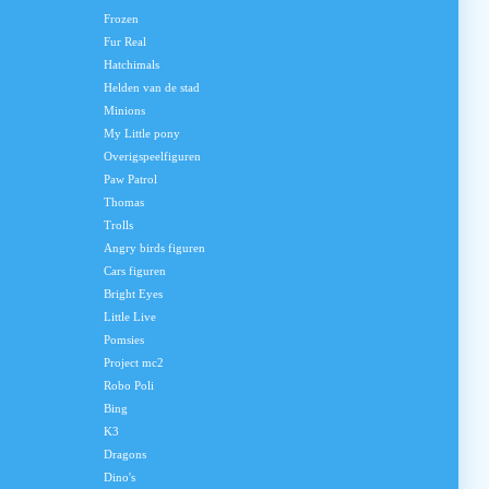
Frozen
Fur Real
Hatchimals
Helden van de stad
Minions
My Little pony
Overigspeelfiguren
Paw Patrol
Thomas
Trolls
Angry birds figuren
Cars figuren
Bright Eyes
Little Live
Pomsies
Project mc2
Robo Poli
Bing
K3
Dragons
Dino's