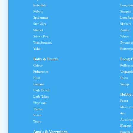
Robofish
Loopfiet
Robots
Steppen
Spiderman
Loopfig
Star Wars
Skelters
Stikbot
Zomer
Stinky Pets
Winter
Transformers
Zwemba
Yokai
Buitensp
Baby & Peuter
Feest; 
Chicco
Rollensp
Fisherprice
Verjaard
Hout
Disco
Lamaze
Snoep
Little Dutch
Hobby; 
Little Tikes
Posca
Playskool
Make it r
Tiamo
4m
Vtech
Aquabea
Tomy
Blopens
Auto's & Voertuigen
Bunchem