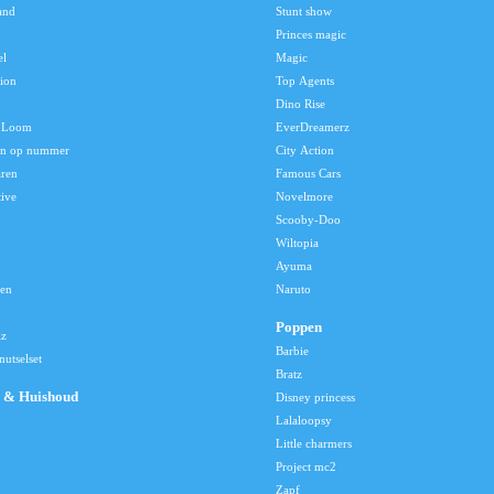
and
Stunt show
Princes magic
el
Magic
tion
Top Agents
Dino Rise
 Loom
EverDreamerz
en op nummer
City Action
aren
Famous Cars
tive
Novelmore
Scooby-Doo
Wiltopia
Ayuma
len
Naruto
Poppen
lz
Barbie
utselset
Bratz
 & Huishoud
Disney princess
Lalaloopsy
Little charmers
Project mc2
Zapf