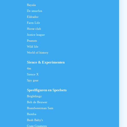
Bayala
De smurfen
Eldrador
Farm Life
Horse club
Justice league
Peanuts
Wild life
World of history
Sience & Experimenten
4m
Sience X
Spy gear
Speelfiguren en Speelsets
Brightlingz
Bob de Bouwer
Brandweerman Sam
Bumba
Bush Baby's
Crate Creatures