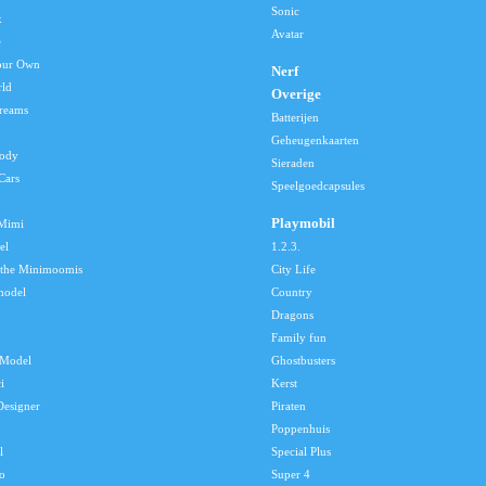
Sonic
x
Avatar
e
our Own
Nerf
rld
Overige
reams
Batterijen
Geheugenkaarten
lody
Sieraden
Cars
Speelgoedcapsules
Playmobil
 Mimi
el
1.2.3.
 the Minimoomis
City Life
model
Country
Dragons
Family fun
Model
Ghostbusters
i
Kerst
Designer
Piraten
Poppenhuis
l
Special Plus
o
Super 4