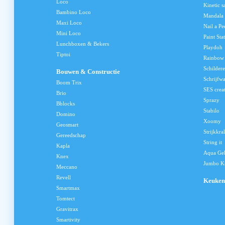
Loco
Kinetic s
Bambino Loco
Mandala
Maxi Loco
Nail a Pe
Mini Loco
Paint Sta
Lunchboxen & Bekers
Playdoh
Tiptoi
Rainbow
Schilder
Bouwen & Constructie
Schrijfw
Boom Trix
SES crea
Brio
Sprazy
Bblocks
Stabilo
Domino
Xoomy
Geosmart
Strijkkra
Gereedschap
String it
Kapla
Aqua Ge
Knex
Jumbo Kn
Meccano
Revell
Keuken
Smartmax
Tomtect
Gravitrax
Smartivity