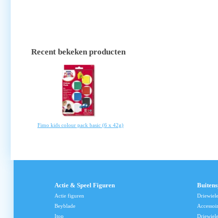
Recent bekeken producten
Fimo kids colour pack basic (6 x 42g)
Actie & Speel Figuren
Buiten
Actie figuren
Driewiel
Beyblade
Accessoi
Itop
Driewiele