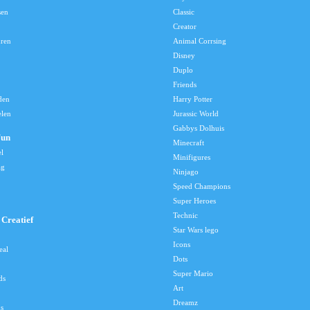
sen
Classic
Creator
uren
Animal Corrsing
Disney
Duplo
Friends
den
Harry Potter
elen
Jurassic World
Gabbys Dolhuis
Fun
Minecraft
el
Minifigures
ag
Ninjago
Speed Champions
Super Heroes
Technic
Creatief
Star Wars lego
Icons
eal
Dots
Super Mario
ds
Art
Dreamz
s