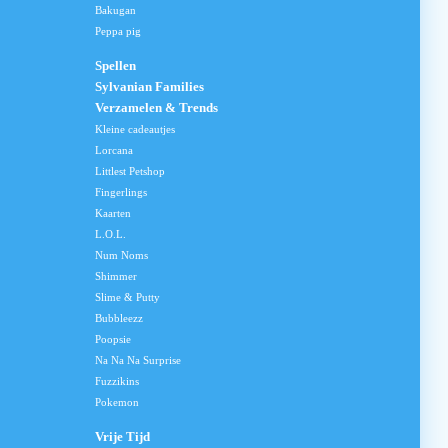
Bakugan
Peppa pig
Spellen
Sylvanian Families
Verzamelen & Trends
Kleine cadeautjes
Lorcana
Littlest Petshop
Fingerlings
Kaarten
L.O.L.
Num Noms
Shimmer
Slime & Putty
Bubbleezz
Poopsie
Na Na Na Surprise
Fuzzikins
Pokemon
Vrije Tijd