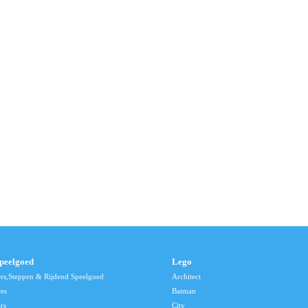
speelgoed
Lego
ers,Steppen & Rijdend Speelgoed
Architect
res
Batman
rs
City