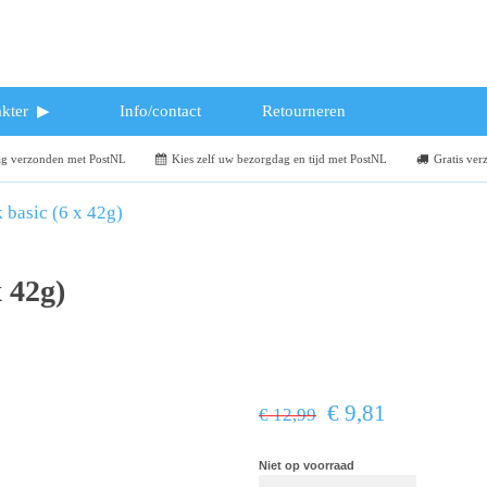
kter
Info/contact
Retourneren
dag verzonden met PostNL
Kies zelf uw bezorgdag en tijd met PostNL
Gratis ver
 basic (6 x 42g)
 42g)
€ 9,81
€ 12,99
Niet op voorraad