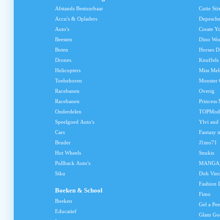
Afstands Bestuurbaar
Cutie Sti
Accu's & Opladers
Depesch
Auto's
Create Y
Beesten
Dino Wo
Boten
Horses D
Drones
Knuffels
Helicopters
Miss Me
Toebehoren
Monster 
Racebanen
Overig
Racebanen
Princess
Onderdelen
TOPMod
Speelgoed Auto's
Ylvi and
Cars
Fantasy 
Bruder
J1mo71
Hot Wheels
Snukis
Pullback Auto's
MANGA
Siku
Doh Vinc
Fashion 
Boeken & School
Fimo
Boeken
Gel a Pee
Educatief
Glam Go